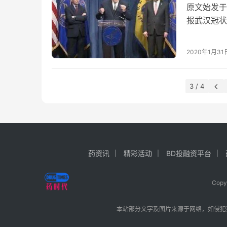
原文始发于
报武汉冠状
病控制和预
2020年1月31
3 / 4
药资讯
精彩活动
BD投融资平台
Cop
本站部分文字及图片来源于网络，如侵犯