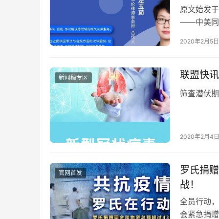
原文始发于
——中美同
万火急，我
2020年2月5日
联盟快讯
新闻稿专区
筛查潜伏期
2020年2月4
罗氏捐赠
官网首发
战！
全员行动，
会紧急捐赠