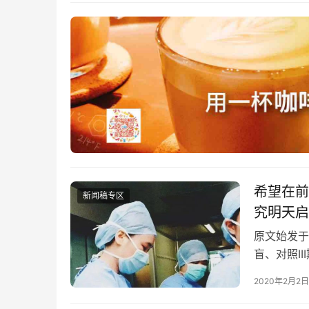
希望在前方
新闻稿专区
究明天启
原文始发于
盲、对照I
“武汉市卫
2020年2月2日