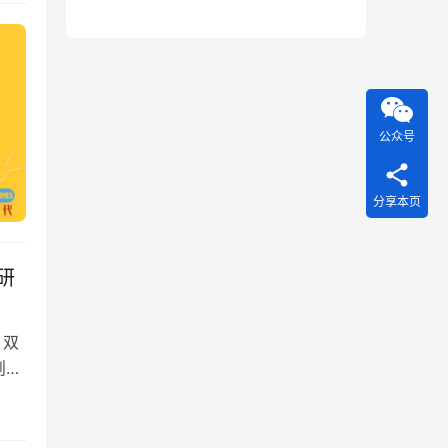
公众号
分享本页
研
、双
则