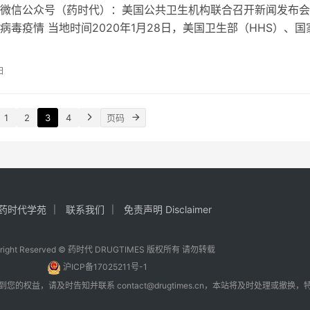
微信公众号（药时代）：美国公共卫生机构联合召开新闻发布会:
病毒疫情 当地时间2020年1月28日，美国卫生部（HHS）、国
防中心（CDC）、国…
日
1
2
3
4
药时代学苑
联系我们
免责声明 Disclaimer
yright Reserved © 药时代 DRUGTIMES 版权所有 请勿转载
沪ICP备17025211号-1
到您的权益，请及时告知并联系
contact@drugtimes.cn
，本站将及时处理或撤换，