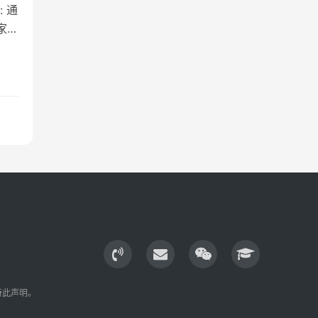
 通
家疾
特此声明。