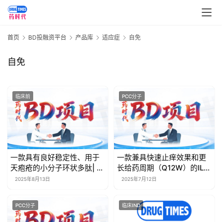
首
首页
BD投融资平台
产品库
适应症
自免
页
自免
药
资
临床前
PCC分子
讯
视
频
专
一款具有良好稳定性、用于
一款兼具快速止痒效果和更
区
天疱疮的小分子环状多肽| 药
长给药周期（Q12W）的IL-
时代BD项目
31Rα抗体 | 药时代BD项目
2025年8月13日
2025年7月12日
精
彩
PCC分子
临床IND
活