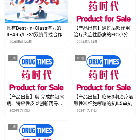
动
B
D
具有Best-in-Class潜力的
【产品出售】通过局部作用
IL-4Rα/IL-31双抗寻找合作
治疗炎症性肠病的FIC小分子
投
伙伴 | 药时代BD项目
创新药寻求合作
融
2025年6月23日
2024年7月4日
资
平
II 期
III 期
台
登录
注册
药
时
【产品出售】I期完成的银屑
【产品出售】临床3期治疗嗜
代
病、特应性皮炎创新药寻求
酸性粒细胞哮喘的抗IL5单抗
学
外部合作
2024年7月3日
2024年7月1日
苑
II 期
A
l