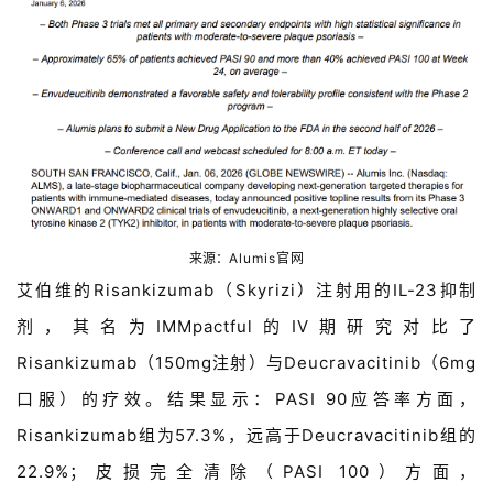
页
药
资
讯
视
频
专
来源：
Alumis官网
区
艾伯维的
Risankizumab
（
Skyrizi
）注射用的
IL-23
抑制
精
剂，其名为
IMMpactful
的
IV
期研究对比了
彩
Risankizumab
（
150mg
注射）与
Deucravacitinib
（
6mg
活
口服）的疗效。结果显示：
PASI 90
应答率方面，
动
Risankizumab
组为
57.3%
，远高于
Deucravacitinib
组的
B
22.9%
；皮损完全清除（
PASI 100
）方面，
D