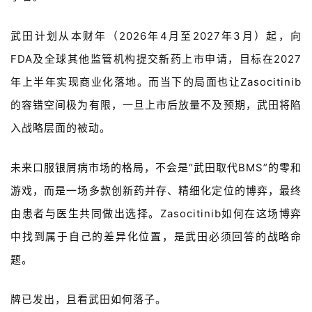
武田计划从本财年（
2026
年
4
月至
2027
年
3
月）起，向
FDA
及全球其他监管机构提交新药上市申请，目标在
2027
年上半年实现商业化落地。而当下的局面也让
Zasocitinib
的容错空间极为有限，一旦上市后放量不及预期，武田将陷
入战略层面的被动。
未来口服银屑病市场的格局，不会是“武田取代
BMS”
的零和
游戏，而是一场多款创新药并存、精细化定位的博弈，最终
由患者与医生共同做出选择。
Zasocitinib
如何在这场博弈
中找到属于自己的差异化位置，是武田必须回答的战略命
题。
牌已发出，且看武田如何落子。