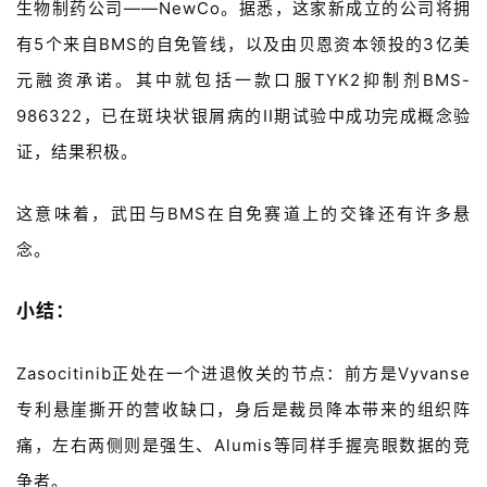
生物制药公司
——NewCo
。据悉，这家新成立的公司将拥
有
5
个来自
BMS
的自免管线，以及由贝恩资本领投的
3
亿美
元融资承诺。其中就包括一款口服
TYK2
抑制剂
BMS-
986322
，已在斑块状银屑病的
II
期试验中成功完成概念验
证，结果积极。
这意味着，武田与
BMS
在自免赛道上的交锋还有许多悬
念。
小结：
Zasocitinib
正处在一个进退攸关的节点：前方是
Vyvanse
专利悬崖撕开的营收缺口，身后是裁员降本带来的组织阵
痛，左右两侧则是强生、
Alumis
等同样手握亮眼数据的竞
争者。