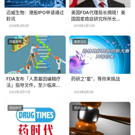
迈威生物：港股IPO申请通过
美国FDA代理局长揭晓！美
聆讯
国国家癌症研究所所长
Norman Sharpless医学博
2026年4月3日
2019年3月12日
士出任
转载推荐
推荐活动
FDA发布「人类基因编辑疗
药研之“星”，等你来挑战
法」指导文件，至少临床随
访15年！
2022年3月17日
2023年8月3日
原创作品
原创作品