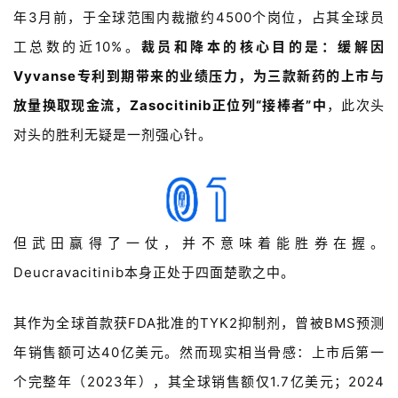
年
3
月前，于全球范围内裁撤约
4500
个岗位，占其全球员
工总数的近
10%
。
裁员和降本的核心目的是：缓解因
Vyvanse
专利到期带来的业绩压力，为三款新药的上市与
放量换取现金流，
Zasocitinib
正位列“接棒者”中
，此次头
对头的胜利无疑是一剂强心针。
但武田赢得了一仗，并不意味着能胜券在握。
Deucravacitinib
本身正处于四面楚歌之中。
其
作为全球首款获
FDA
批准的
TYK2
抑制剂，曾被
BMS
预测
年销售额可达
40
亿美元。然而现实相当骨感：上市后第一
个完整年（
2023
年），其全球销售额仅
1.7
亿美元；
2024