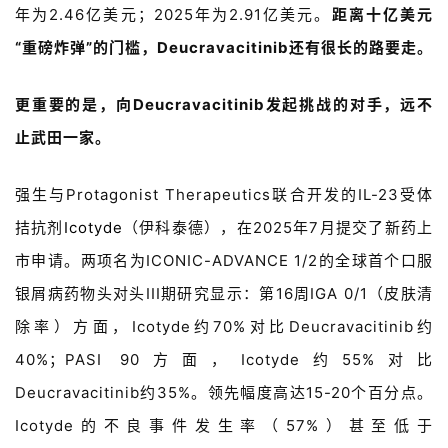
年为
2.46
亿美元；
2025
年为
2.91
亿美元
。
距离十亿美元
“
重磅炸弹
”
的门槛，Deucravacitinib还有很长的路要走。
更重要的是，向Deucravacitinib发起挑战的对手，远不
止武田一家。
强生与
Protagonist Therapeutics
联合开发的
IL-23
受体
拮抗剂
Icotyde
（伊科泰德），在
2025
年
7
月提交了新药上
市申请。两项名为
ICONIC-ADVANCE 1/2
的全球首个口服
银屑病药物头对头
III
期研究显示：第
16
周
IGA 0/1
（皮肤清
除率）方面，
Icotyde
约
70%
对比
Deucravacitinib
约
40%
；
PASI 90
方面，
Icotyde
约
55%
对比
Deucravacitinib
约
35%
。领先幅度高达
15-20
个百分点。
Icotyde
的不良事件发生率（
57%
）甚至低于