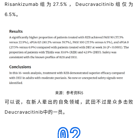
Risankizumab
组为
27.5%
，
Deucravacitinib
组仅为
投
融
6.5%
。
资
平
台
登录
注册
药
时
代
学
苑
来源：参考资料5
A
可以说，在新人辈出的自免领域，武田不过是众多击败
l
Deucravacitinib中的一员。
l
E
n
g