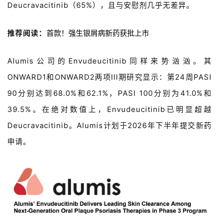
Deucravacitinib
（
65%
），且与安慰剂几乎无差异。
推荐阅读：
首款！强生银屑病新药获批上市
Alumis
公司的
Envudeucitinib
同样来势汹汹。其
ONWARD1
和
ONWARD2
两项
III
期研究显示：第
24
周
PASI
90
分别达到
68.0%
和
62.1%
，
PASI 100
分别为
41.0%
和
39.5%
。在绝对数值上，
Envudeucitinib
已明显超越
Deucravacitinib。
Alumis
计划于
2026
年下半年提交新药
申请。
首