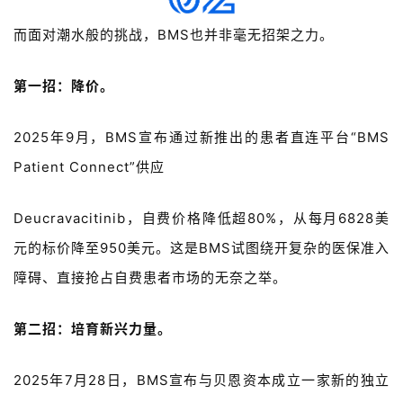
l
而面对潮水般的挑战，
BMS
也并非毫无招架之力。
i
s
h
第一招：降价。
联
2025
年
9
月，
BMS
宣布通过新推出的患者直连平台
“BMS
系
Patient Connect”
供应
我
们
Deucravacitinib，自费价格降低超80%，从每月6828美
元的标价降至950美元。这是BMS试图绕开复杂的医保准入
障碍、直接抢占自费患者市场的无奈之举。
第二招：培育新兴力量。
2025
年
7
月
28
日，
BMS
宣布与贝恩资本成立一家新的独立