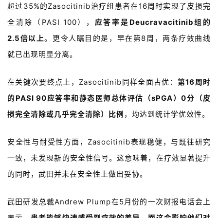
超过
35%
的
Zasocitinib
治疗组患者在
16
周时实现了皮损完
全清除（
PASI 100
），
应答率是
Deucravacitinib
组的
2.5
倍以上
。更令人瞩目的是，早在第
8
周，两条疗效曲线
就已出现明显分离。
在关键次要终点上，
Zasocitinib
同样全面占优：
第
16
周时
的
PASI 90
应答率和静态医师总体评估（
sPGA
）
0
分（皮
损完全清除或几乎完全清除）比例
，均达到统计学优效性。
安全性与耐受性方面，
Zasocitinib
表现稳健，与既往研究
一致，未发现新的安全性信号。这意味着，在疗效显著提升
的同时，武田并未在安全性上做出妥协。
武田研发总裁
Andrew Plump
在
5
月份的一次财报电话会上
表示，
患者能够快速感受到疗效的差异，而这会影响他们对