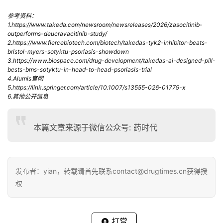
参考资料：
1.https://www.takeda.com/newsroom/newsreleases/2026/zasocitinib-
outperforms-deucravacitinib-study/
2.https://www.fiercebiotech.com/biotech/takedas-tyk2-inhibitor-beats-
bristol-myers-sotyktu-psoriasis-showdown
3.https://www.biospace.com/drug-development/takedas-ai-designed-pill-
bests-bms-sotyktu-in-head-to-head-psoriasis-trial
4.Alumis官网
5.
https://link.springer.com/article/10.1007/s13555-026-01779-x
6.其他公开信息
本篇文章来源于微信公众号: 药时代
发布者：yian，转载请首先联系contact@drugtimes.cn获得授
权
打赏