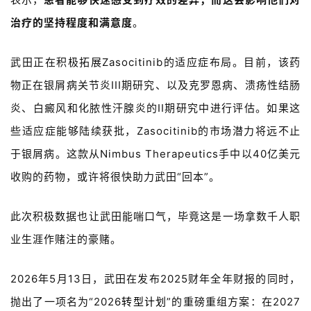
治疗的坚持程度和满意度
。
武田正在积极拓展
Zasocitinib
的适应症布局。目前，该药
物正在银屑病关节炎
III
期研究、以及克罗恩病、溃疡性结肠
炎、白癜风和化脓性汗腺炎的
II
期研究中进行评估。如果这
些适应症能够陆续获批，
Zasocitinib
的市场潜力将远不止
于银屑病。这款从
Nimbus Therapeutics
手中以
40
亿美元
收购的药物，或许将很快助力武田
“
回本
”
。
此次积极数据也让武田能喘口气，毕竟这是一场拿数千人职
业生涯作赌注的豪赌。
2026
年
5
月
13
日，武田在发布
2025
财年全年财报的同时，
抛出了一项名为
“2026
转型计划
”
的重磅重组方案：在
2027