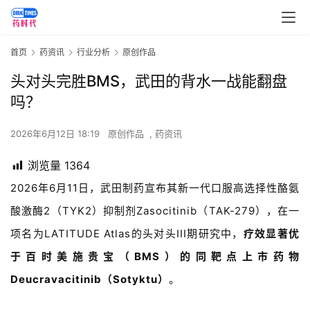
首页
药资讯
行业分析
原创作品
头对头完胜BMS，武田的背水一战能翻盘
吗？
2026年6月12日 18:19
原创作品
,
药资讯
浏览量
1364
2026
年
6
月
11
日，武田制药宣布其新一代口服高选择性酪氨
酸激酶
2
（
TYK2
）抑制剂
Zasocitinib
（
TAK-279
），在一
项名为
LATITUDE Atlas
的头对头
III
期研究中，
疗效显著优
于百时美施贵宝（
BMS
）的同靶点上市药物
Deucravacitinib
（
Sotyktu
）
。