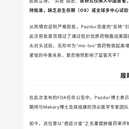
此前立场，“尖锐”指出：
该研究仅纳入中国患者
持批准，缺乏总生存期（
OS
）或全球多中心试验
从热情欢迎到严格拒批，
Pazdur
态度的
“
反转
”
此次拒批是否错过了通过低价优质药物撬动美国
头对头试验，无形中为
“me-too”
类药物筑起高
紧张的中美关系，是否悄然影响了监管天平？
履
在此次
发布的FDA任命公告中，
Pazdur
博士表
期待与
Makary
博士及其组建的顶尖医学专家团队
如今，这位曾以“癌症沙皇”之名重塑肿瘤药审