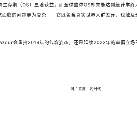
总生存期（
OS
）显著获益，而全球整体
OS
却未能达到统计学终
抗面临的问题更为复杂
——
它既包含真实世界人群差异，也触及
azdur
会重拾
2019
年的包容姿态，还是延续
2022
年的审慎立场
图片来源：药时代