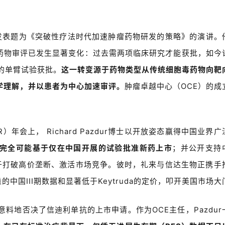
发表题为《突破性疗法时代加速肿瘤药物研发的策略》的演讲。
药物审评已发生显著变化：过去需两项
临床研究才能获批，如今
的单臂试验获批。
这一转变源于药物类型从传统细胞毒药物向靶
学理解，并以患者为中心加速审评。
肿瘤卓越中心（
OCE
）的成
R
）年会上，
Richard Pazdur
博士以开放姿态赢得中国业界广
完全可能基于仅在中国开展的试验批准新药上市
；并公开支持
于打破高价垄断、激活市场竞争。彼时，礼来与信达生物正携手
量的中国
III
期数据和显著低于
Keytruda
的定价，叩开美国市场大
意料地否决了信迪利单抗的上市申请。作为
OCE
主任，
Pazdur