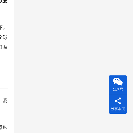
以支
下，
全球
日益
公众号
。我
分享本页
意味