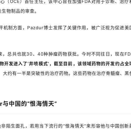
中心（
OCE
）首任主任，该中心旨在加强
FDA
对用于诊断、治疗
性生物制品的审查。
评机制方面，
Pazdur
博士发挥了关键作用，被广泛视为促进美
来，总共也就
30
、
40
种肿瘤药物获批。今时不同往日，现在
FD
物开发进入了
‘
井喷模式
’
，截至目前，该领域药物的开发约占全
，大约有一半是突破性的治疗药物。这些药物在治疗骨髓瘤、黑
r
与中国的“恨海情天”
r博士绝非陌生面孔，若用当下流行的“恨海情天”来形容他与中国创新