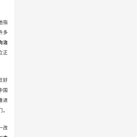
他指
许多
向治
立正
泛好
中国
推进
门。
一改