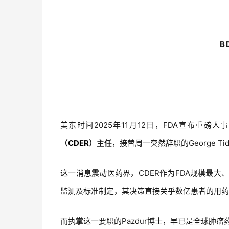
B
美东时间2025年11月12日，
FDA
宣布重磅人事
（
CDER
）主任
，接替周一突然辞职的George Tid
这一消息震动医药界，CDER作为FDA规模最大
监测及标准制定，其决策直接关乎数亿患者的用药
而执掌这一要职的Pazdur博士，早已是全球肿