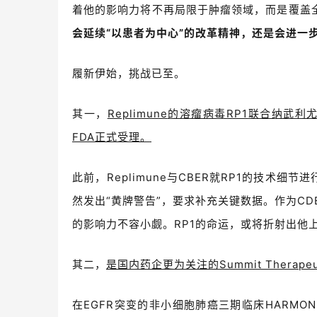
着他的影响力将不再局限于肿瘤领域，而是覆盖
会延续
“
以患者为中心
”
的改革精神，还是会进一
履新伊始，挑战已至。
其一，
Replimune
的溶瘤病毒
RP1
联合纳武利
FDA
正式受理。
此前，
Replimune
与
CBER
就
RP1
的技术细节进
然发出
“
黄牌警告
”
，要求补充关键数据。作为
CD
的影响力不容小觑。
RP1
的命运，或将折射出他
其二，
是国内药企更为关注的
Summit Therapeu
在
EGFR
突变的非小细胞肺癌三期临床
HARMON