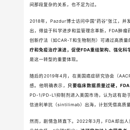
间那段复杂的关系，
也不足为过。
2018
年，
Pazdur
博士访问中国
“
药谷
”
张江，并
出
，得益于科学进步和监管理念革新，
FDA
肿瘤
创新疗法（如
CAR-T
和生物制剂）可通过高质量
疗和免疫治疗演进，促使
FDA
重组架构、强化科
是这一转型的重要体现。
随后的2019
年
4
月，在美国癌症研究协会（
AAC
感。他明确表示，
只要临床数据质量过硬，
FDA
PD-1/PD-L1
抑制剂进入美国市场，认为这有助
信迪利单抗（
sintilimab
）出海，计划凭借高质
然而，剧情急转直下。
2022
年
3
月，
FDA
却出人