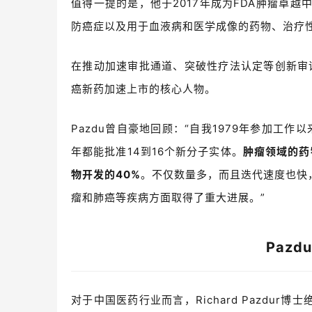
值得一提的是，
他于2017年成为
FDA
肿瘤卓越
防癌症以及用于血液病和医学成像的药物、治疗
在推动加速审批通道、突破性疗法认定等创新审
癌新药加速上市的核心人物。
Pazdu
曾自豪地回顾：
“
自我
1979
年参加工作以
年都能批准
14
到
16
个新分子实体。
肿瘤领域的药
物开发的
40%
。不仅数量多，而且迭代速度也快
瘤和肺癌等疾病方面取得了重大进展。
”
Pazdu
对于中国医药行业而言，Richard Pazdu