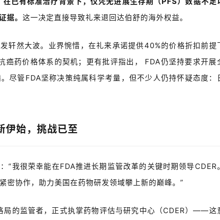
，在已有标准治疗背景下，仅凭无进展生存期（
PFS
）数据不足
证据。
这一决定直接导致礼来退回达伯舒的海外权益。
引发轩然大波。业界惋惜，在礼来承诺提供
40%
的价格折扣前提
抗癌药价格体系的契机；更有批评指出，
FDA
仍坚持要求开展
墙。尽管
FDA
坚称决策纯属科学考量，但不少人仍持怀疑态度：
新伊始，挑战已至
示：
“
我很荣幸能在
FDA
推进长期监管改革的关键时期领导
CDER
紧密协作，助力美国在药物研发领域攀上新的巅峰。
”
评格局的监管者，正式执掌药物评估与研究中心（
CDER
）
——
这