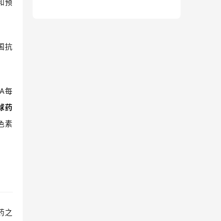
和预
国抗
A
每
球药
色素
药之