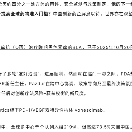
全美约四分之一处方药的审评、安全监测与政策制定。
他的下一
步提高全球药物准入门槛？
中国创新药企屏息以待，世界亦在观
尤单抗（
O
药）治疗晚期黑色素瘤的
BLA
，已于
2025
年
10
月
20
行了多轮
“
友好洽谈
”
，进展顺利。然而就在临门一脚之际，
FDA
ER
新任主任，
Pazdur
在跨中心协调、政策导向乃至最终决策氛
上任后对创新疗法风险
–
获益权衡的新尺度。
tics
旗下
PD-1/VEGF
双特异性抗体
lvonescimab
。
i
中，全球多中心单个队列入组
219
例，但高达
73.5%
来自中国