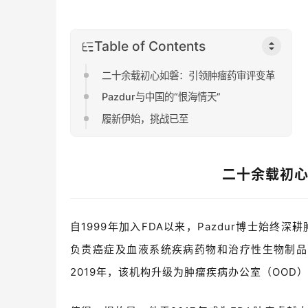
Table of Contents
二十余载初心如磐：引领肿瘤药审评变革
Pazdur与中国的“恨海情天”
履新伊始，挑战已至
二十余载初
自
1999
年加入
FDA
以来，
Pazdur
博士始终深耕
负责癌症及血液系统疾病药物和治疗性生物制品
2019
年，该机构升级为肿瘤疾病办公室（
OOD
）