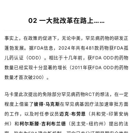
动
02 一大批改革在路上……
B
D
投
事实上，在政策的促进下，无论中美，罕见病药物的研发正
融
蓬勃发展。据FDA信息，2024年共有481款药物获FDA孤
资
儿药认证
（ODD）
。相比于十几年前，获FDA ODD的药物
平
台
登录
注册
数量已经实现十分显著的增长
（2011年获FDA ODD的药物
数量才首次破200）
。
药
时
马卡里此次提出的免除部分罕见病药物RCT的想法，在一定
代
学
程度上借鉴了
彼得·马克斯
在罕见病基因疗法加速审批方面
苑
的工作，以及时任参议员
迈克·布劳恩
（共和党-印第安纳
州）
和
柯尔斯滕·吉利布兰德
（民主党-纽约州）
提出的法
A