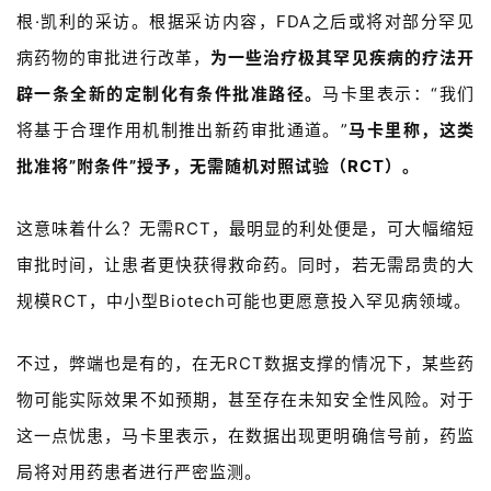
根·凯利的采访。根据采访内容，FDA之后或将对部分罕见
病药物的审批进行改革，
为一些治疗极其罕见疾病的疗法开
辟一条全新的定制化有条件批准路径。
马卡里表示：“我们
首
页
将基于合理作用机制推出新药审批通道。”
马卡里称，这类
批准将”附条件”授予，无需随机对照试验（RCT）。
药
资
这意味着什么？无需RCT，最明显的利处便是，可大幅缩短
讯
审批时间，让患者更快获得救命药。同时，若无需昂贵的大
视
规模RCT，中小型Biotech可能也更愿意投入罕见病领域。
频
专
不过，弊端也是有的，在无RCT数据支撑的情况下，某些药
区
物可能实际效果不如预期，甚至存在未知安全性风险。对于
精
这一点忧患，马卡里表示，在数据出现更明确信号前，药监
彩
局将对用药患者进行严密监测。
活