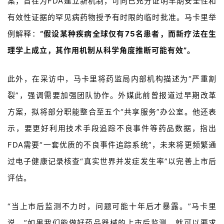
l
案，旨在为FDA建立新机制，可向已充分证明早期安全性和
l
有效性证据的罕见病药物授予有时限的临时批准。马卡里举
E
例解释：
“假设某种疾病全球仅有75名患者，而新疗法在生
n
g
理学上成立，其作用机制从科学角度推断可能有效”。
l
i
此外，在采访中，马卡里将药监局内部机构描述为“严重割
s
裂”，强调需要加强团队协作。外媒此前曾报道过早期改革
h
方案，拟将部分职能整合至五个“共享服务”办公室。他还表
联
示，要更好利用技术手段追踪不良事件等药品数据，指出
系
FDA需要“一套优质的不良事件追踪系统”，未来将更频繁通
我
们
过电子健康记录核查“真实世界并发症发生率”以完善上市后
评估。
“当上市后监测不力时，问题可能十年后才暴露。”马卡里
说，”如果我们能做好药品器械的上市后监测，就可以要求