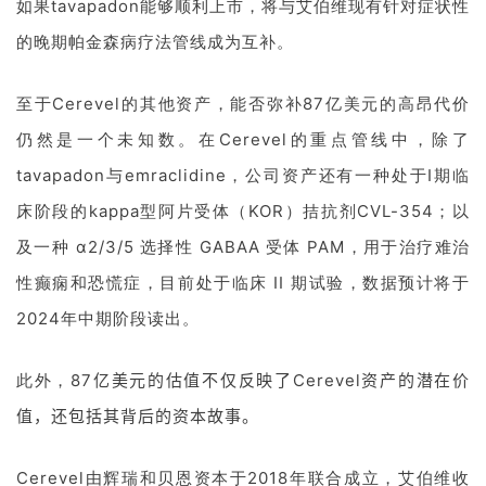
如果tavapadon能够顺利上市，将与艾伯维现有针对症状性
台
登录
注册
的晚期帕金森病疗法管线成为互补。
药
时
至于Cerevel的其他资产，能否弥补87亿美元的高昂代价
代
仍然是一个未知数。在Cerevel的重点管线中，除了
学
苑
tavapadon与emraclidine，公司资产还有一种处于I期临
床阶段的kappa型阿片受体（KOR）拮抗剂CVL-354；以
A
及一种 α2/3/5 选择性 GABAA 受体 PAM，用于治疗难治
l
性癫痫和恐慌症，目前处于临床 II 期试验，数据预计将于
l
E
2024年中期阶段读出。
n
g
此外，
87亿美元的估值不仅反映了Cerevel资产的潜在价
l
i
值，还包括其背后的资本故事。
s
h
Cerevel由辉瑞和贝恩资本于2018年联合成立，艾伯维收