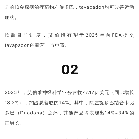
讯
见的帕金森病治疗药物左旋多巴
，
tavapadon均可
改善运动
症状
。
视
频
专
按照目前进度，
艾伯维有望于2025年向FDA提交
区
tavapadon的新药上市申请。
精
02
彩
活
动
2023年，艾伯维神经科学业务营收77.17亿美元（同比增长
B
18.2%），约占总营收的14%。其中，除左旋多巴结合卡比
D
投
多巴（Duodopa）之外，其他产品均表现出14%~34%的
融
正增长。
资
平