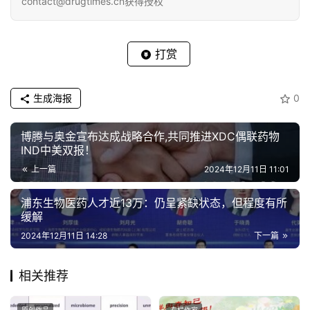
contact@drugtimes.cn获得授权
联系方式:
电话:13651980212
打赏
微信:27674131
生成海报
0
邮箱:contact@drugtimes.cn
博腾与奥金宣布达成战略合作,共同推进XDC偶联药物
IND中美双报！
上一篇
2024年12月11日 11:01
浦东生物医药人才近13万：仍呈紧缺状态，但程度有所
缓解
2024年12月11日 14:28
下一篇
相关推荐