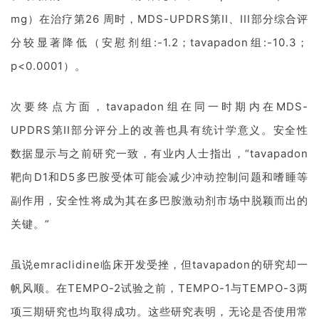
mg）在治疗第26 周时，MDS-UPDRS第II、III部分综合评
分较显著降低（安慰剂组:-1.2；tavapadon组:-10.3；
p<0.0001）。
次要终点方面，tavapadon组在同一时期内在MDS-
UPDRS第II部分评分上的改善也具有统计学意义。安全性
数据显示与之前研究一致，有业内人士指出，“tavapadon
靶向D1和D5多巴胺受体可能会减少冲动控制问题和嗜睡等
副作用，安全性将成为其在多巴胺激动剂市场中脱颖而出的
关键。”
首
页
虽说emraclidine临床开发受挫，但tavapadon的研究却一
药
帆风顺。在TEMPO-2试验之前，TEMPO-1与TEMPO-3两
资
项三期研究也均取得成功。这些研究表明，
无论是否使用常