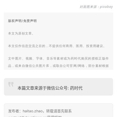
封面图来源：pixabay
版权声明/免责声明
本文为原创文章。
本文仅作信息交流之目的，不提供任何商用、医用、投资用建议。
文中图片、视频、字体、音乐等素材或为药时代购买的授权正版作
品，或来自微信公共图片库，或取自公司官网/网络，部分素材根据
CC0协议使用，版权归拥有者，药时代尽力注明来源。
如有任何问题，请与我们联系。
本篇文章来源于微信公众号: 药时代
衷心感谢!
药时代官方网站:www.drugtimes.cn
发布者：haitao.zhao，转载请首先联系