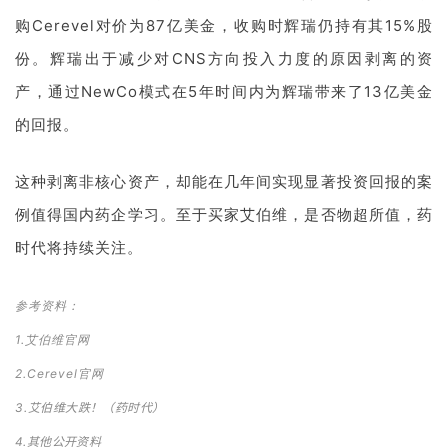
购Cerevel对价为87亿美金，收购时辉瑞仍持有其15%股
联
份。辉瑞出于减少对CNS方向投入力度的原因剥离的资
系
我
产，通过NewCo模式在5年时间内为辉瑞带来了13亿美金
们
的回报。
这种剥离非核心资产，却能在几年间实现显著投资回报的案
例值得国内药企学习。至于买家艾伯维，是否物超所值，药
时代将持续关注。
参考资料：
1.艾伯维官网
2.Cerevel官网
3.
艾伯维大跌！（药时代）
4.其他公开资料