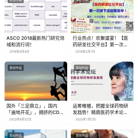
原创作品
专栏作家
ASCO 2018最新热门研究领
行业热点！欢聚盛宴！【医
域和流行词！
药研发社交平台】第一次线
下活动！报名进行中！热烈
2018年6月4日
2016年2月1日
欢迎所有感兴趣的朋友们！
原创作品
原创作品
国外「三足鼎立」，国内
运筹帷幄，把握全球药物研
「遍地开花」，拥挤的CD47
发趋势！精鼎医药学术论坛
赛道，有人坚守，有人退
圆满落幕
2022年8月22日
2025年7月2日
出，风口过后，未来将何去
何从？
原创作品
原创作品