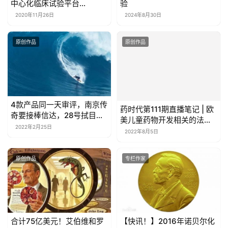
中心化临床试验平台
验
Medable达成今年第二笔融
2020年11月26日
2024年8月30日
资
原创作品
原创作品
4款产品同一天审评，南京传
药时代第111期直播笔记 | 欧
奇要接棒信达，28号拭目以
美儿童药物开发相关的法规
待！
2022年2月25日
和指导原则
2022年8月5日
原创作品
专栏作家
合计75亿美元！艾伯维和罗
【快讯！】2016年诺贝尔化