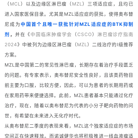
（
MCL
）以及边缘区淋巴瘤（
MZL
）三项适应症，且均已
进入国家医保目录。尤其是MZL适应症的获批，使得奥布替
尼成为
中国首个且唯一获批针对MZL适应症的BTK抑制
剂
，
并在《
中国临床肿瘤学会
（
CSCO
）
淋巴瘤诊疗指南
2024
》中被列为边缘区淋巴瘤（
MZL
）二线治疗的I级推荐
方案。
MZL是中国第二的常见性淋巴瘤，长期存在着治疗手段匮乏
的问题。有专家表示，奥布替尼安全性良好，且该类药物目
前主要为口服，比较方便，因此，可以为患者的长期用药或
在家用药带来便捷选择。此前，MZL患者基本只能通过化疗
治疗，现在，随着以奥布替尼为代表的小分子靶向药物的问
世，有希望在未来进入无化疗时代。
从奥布替尼二季度的表现来看，MZL这个独家适应症的市场
空间正在快速释放。而诺诚健华也将积极推进一线血液瘤适