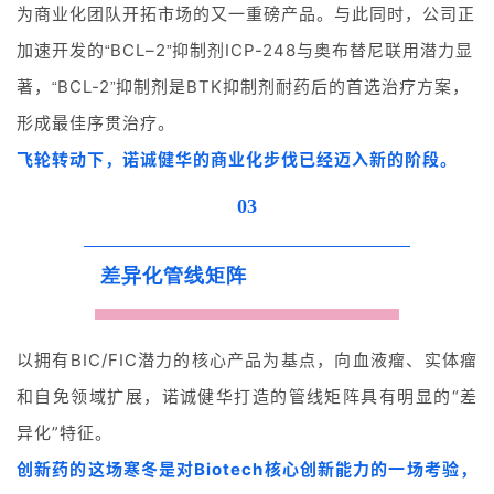
为商业化团队开拓市场的又一重磅产品。与此同时，公司正
s
h
加速开发的
BCL
–
2
抑制剂ICP-248与奥布替尼联用潜力显
“
”
著，
BCL-2
抑制剂是BTK抑制剂耐药后的首选治疗方案，
“
”
联
形成最佳序贯治疗。
系
我
飞轮转动下，诺诚健华的商业化步伐已经迈入新的阶段。
们
03
差异化管线矩阵
以拥有BIC/FIC潜力的核心产品为基点，向血液瘤、实体瘤
和自免领域扩展，诺诚健华打造的管线矩阵具有明显的“差
异化”特征。
创新药的这场寒冬是对Biotech核心创新能力的一场考验，