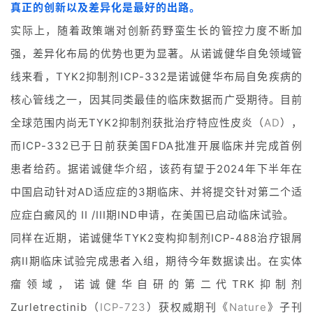
真正的创新以及差异化是最好的出路。
实际上，随着政策端对创新药野蛮生长的管控力度不断加
强，差异化布局的优势也更为显著。从诺诚健华自免领域管
线来看，TYK2抑制剂ICP-332是诺诚健华布局自免疾病的
核心管线之一，因其同类最佳的临床数据而广受期待。目前
全球范围内尚无TYK2抑制剂获批治疗特应性皮炎（
AD
），
而ICP-332已于日前获美国FDA批准开展临床并完成首例
患者给药。据诺诚健华介绍，该药有望于2024年下半年在
中国启动针对AD适应症的3期临床、并将提交针对第二个适
应症白癜风的 II /III期IND申请，在美国已启动临床试验。
同样在近期，诺诚健华TYK2变构抑制剂ICP-488治疗银屑
病II期临床试验完成患者入组，期待今年数据读出。在实体
瘤领域，诺诚健华自研的第二代TRK抑制剂
Zurletrectinib（
ICP-723
）获权威期刊《
Nature
》子刊