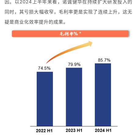
因。以2024上半年来看，诺诚健华在持续扩大研发投入的
药
资
同时，其亏损大幅收窄，毛利率更是实现了连续上升，这无
讯
疑是商业化效率提升的成果。
视
频
专
区
精
彩
活
动
B
D
投
融