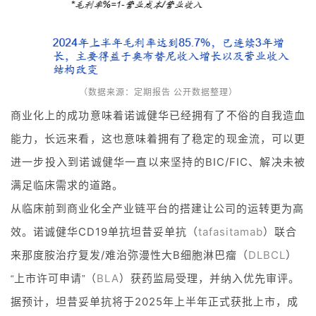
资
平
台
登录
注册
药
（数据来源：定期报告 公开数据整理）
时
商业化上的成功意味着诺诚健华已经拥有了不俗的自我造血
代
学
能力，长远来看，这也意味着拥有了稳定的现金流，可以更
苑
进一步投入到诺诚健华一直以来坚持的BIC/FIC、解决未被
满足临床需求的道路。
A
从临床前到商业化全产业链平台的搭建让公司的运转更为高
l
l
效。诺诚健华CD19单抗坦昔妥单抗（
tafasitamab
）联合
E
来那度胺治疗复发/难治弥漫性大B细胞淋巴瘤（
DLBCL
）
n
g
上市许可申请
（
BLA
）获药监局受理，并纳入优先审评。
“
”
l
据预计，坦昔妥单抗将于2025年上半年正式获批上市，成
i