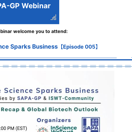
A-GP Webinar
binar
welcome you to attend:
nce Sparks Business
【Episode 005】