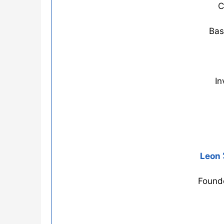
C
Bas
In
Leon ‘
Founde