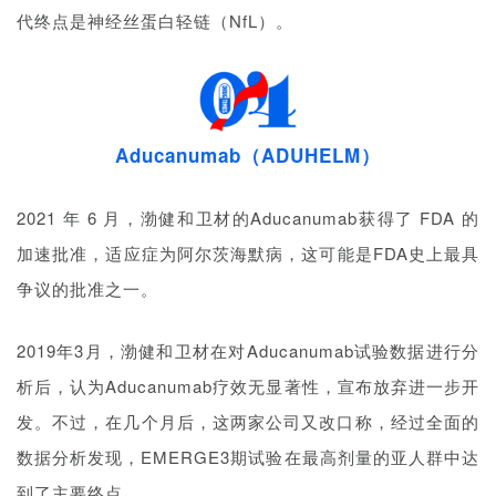
代终点是神经丝蛋白轻链（NfL）。
Aducanumab（ADUHELM）
2021 年 6 月，渤健和卫材的Aducanumab获得了 FDA 的
加速批准，适应症为阿尔茨海默病，这可能是FDA史上最具
首
争议的批准之一。
页
2019年3月，渤健和卫材在对Aducanumab试验数据进行分
药
资
析后，认为Aducanumab疗效无显著性，宣布放弃进一步开
讯
发。不过，在几个月后，这两家公司又改口称，经过全面的
数据分析发现，EMERGE3期试验在最高剂量的亚人群中达
视
到了主要终点。
频