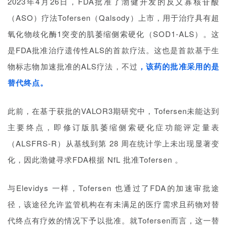
2023年4月26日，FDA批准了渤健开发的反义寡核苷酸
（ASO）疗法Tofersen（Qalsody）上市，用于治疗具有超
氧化物歧化酶1突变的肌萎缩侧索硬化（SOD1-ALS）。这
是FDA批准治疗遗传性ALS的首款疗法。这也是首款基于生
物标志物加速批准的ALS疗法，不过
，该药的批准采用的是
替代终点。
此前，在基于获批的VALOR3期研究中，Tofersen未能达到
主要终点，即修订版肌萎缩侧索硬化症功能评定量表
（ALSFRS-R）从基线到第 28 周在统计学上未出现显著变
化，因此
渤健
寻求FDA根据 NfL 批准Tofersen 。
与Elevidys 一样，Tofersen 也通过了FDA的加速审批途
径，该途径允许监管机构在有未满足的医疗需求且药物对替
代终点有疗效的情况下予以批准。就Tofersen而言，这一替