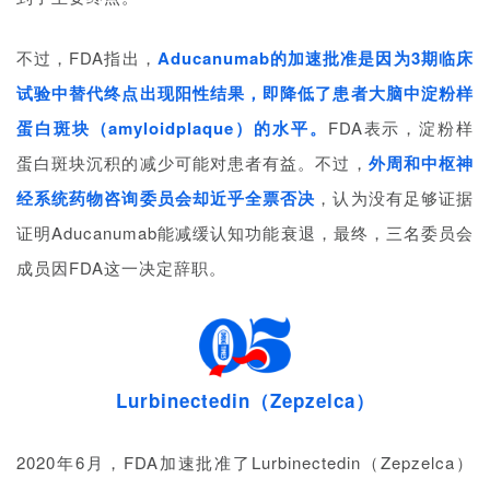
专
区
不过，FDA指出，
Aducanumab的加速批准是因为3期临床
试验中替代终点出现阳性结果，即降低了患者大脑中淀粉样
精
蛋白斑块（amyloidplaque）的水平。
FDA表示，淀粉样
彩
活
蛋白斑块沉积的减少可能对患者有益。不过，
外周和中枢神
动
经系统药物咨询委员会却近乎全票否决
，认为没有足够证据
证明Aducanumab能减缓认知功能衰退，最终，三名委员会
B
成员因FDA这一决定辞职。
D
投
融
资
平
Lurbinectedin（Zepzelca）
台
登录
注册
2020年6月，FDA加速批准了Lurbinectedin（Zepzelca）
药