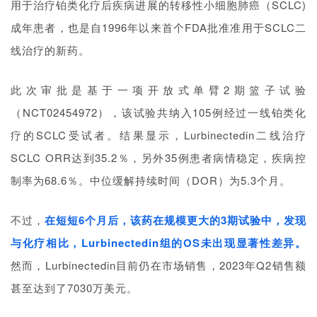
时
用于治疗铂类化疗后疾病进展的转移性小细胞肺癌（SCLC)
代
成年患者，也是自1996年以来首个FDA批准准用于SCLC二
学
线治疗的新药。
苑
此次审批是基于一项开放式单臂2期篮子试验
A
l
（NCT02454972），该试验共纳入105例经过一线铂类化
l
疗的SCLC受试者。结果显示，Lurbinectedin二线治疗
E
SCLC ORR达到35.2％，另外35例患者病情稳定，疾病控
n
g
制率为68.6％。中位缓解持续时间（DOR）为5.3个月。
l
i
不过，
在短短6个月后，该药在规模更大的3期试验中，发现
s
与化疗相比，Lurbinectedin组的OS未出现显著性差异。
h
然而，Lurbinectedin目前仍在市场销售，2023年Q2销售额
联
甚至达到了7030万美元。
系
我