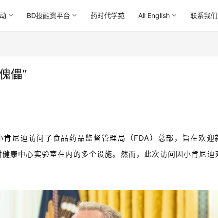
动
BD投融资平台
药时代学苑
All English
联系我们
傀儡”
小
肯尼迪
访问了
食品药品监督管理局（FDA）
总部，旨在欢迎
射健康中心实验室在内的多个设施。然而，此次访问因小肯尼迪