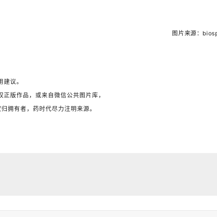
图片来源：biosp
用建议。
权正版作品，或来自微信公共图片库，
权归拥有者，药时代尽力注明来源。