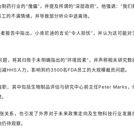
为制药行业的“傀儡”，并提及所谓的“深层政府”。他强调：“我们
场员工的不满情绪，并导致部分听众中途离场。
的投资者报告中指出，
小肯尼迪的言论“令人担忧”，并认为这可能对
问题，将其归咎于未明确指出的“环境因素”，并声称相关研究数
HHS人力，影响到约3500名FDA员工的大规模裁员问题。
离职，其中包括生物制品评估与研究中
心前主任
Peter Marks
望。
张关系，也引发了外界对于未来政策走向及生物科技行业发展
响仍待观察。