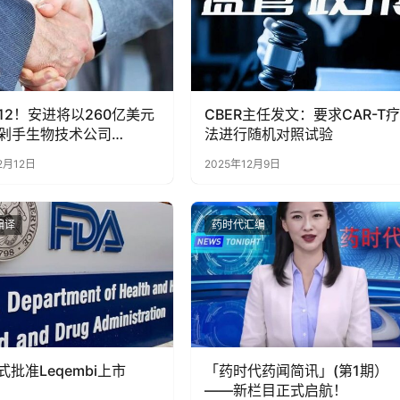
12！安进将以260亿美元
CBER主任发文：要求CAR-T疗
剁手生物技术公司
法进行随机对照试验
on
2月12日
2025年12月9日
编译
药时代汇编
式批准Leqembi上市
「药时代药闻简讯」(第1期）
——新栏目正式启航！