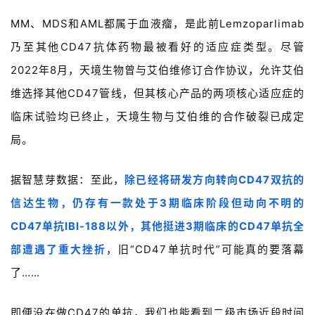
MM、MDS和AML都属于血液瘤，是此前Lemzoparlimab
乃至其他CD47抗体药物最被看好的适应症类型。尽管
2022年8月，天境生物曾与艾伯维修订合作协议，允许艾伯
维选择其他CD47管线，但其核心产品的两项核心适应症的
临床试验均已终止，天境生物与艾伯维的合作破裂已成定
局。
据智慧芽数据：至此，
除已经将研发方向转向CD47双抗的
信达生物，仍存有一款处于3期临床阶段但动向不明的
CD47单抗IBI-188以外，其他挺进3期临床的CD47单抗全
部遭遇了重大挫折
，旧“CD47单抗时代”可能真的要落幕
了……
即便没在做CD47的单抗，我们也能看到二级市场近段时间