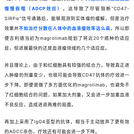
我
们
慢慢吞噬（ADCP效应）
。这导致了尽管阻断”CD47-
SIRPα”信号通路后，能够观测到实体瘤的缓解，但是治疗
效果并
不如治疗分散在人体中的血液瘤效率这么高
，所以即
便吉利德当初为magrolimab规划了将近20个癌种的适应
症，但进展最快的还是血液瘤领域的几个适应症。
并且理论上，由于和红细胞具有较强的结合力，导致真正进
入肿瘤的剂量变少，也很可能会导致CD47抗体的疗效进一
步下降。即便是做了多方面优化的magrolimab，也避免不
了红细胞结合的问题，如果加大剂量，又会进一步加重血液
不良反应，造成进退两难的局面。
再加上采用了IgG4亚型的抗体，相当于主动放弃了更有效
的ADCC杀伤，疗效还有可能会进一步下降。