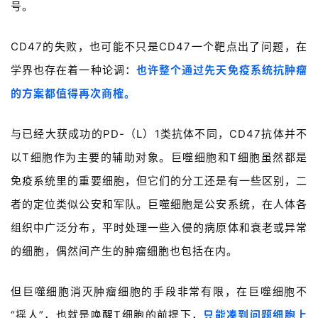
时
号。
代
学
CD47的失败，也可能不只是CD47一个靶点出了问题，在
苑
学界也存在着一种论调：
也许整个通过先天免疫系统抗肿瘤
A
的方案都值得再次商榷。
l
l
与已经大获成功的PD-（L）1类抗体不同，CD47抗体并不
E
以T细胞作为主要的辅助对象。巨噬细胞和T细胞虽然都是
n
g
免疫系统里的重要细胞，但它们的分工还是有一些区别，二
l
者的定位类似公安和军队。巨噬细胞是公安系统，在人体各
i
组织中广泛分布，平时处理一些入侵的病原体和衰老或异常
s
h
的细胞，偶然间产生的肿瘤细胞也包括在内。
联
但巨噬细胞消灭肿瘤细胞的手段非常有限，在巨噬细胞不
系
“摇人”，也就是唤醒T细胞的前提下，
只能凑到问题细胞上