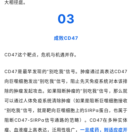
大相径庭。
03
成败CD47
CD47这个靶点，危机与机遇并存。
CD47是最早发现的“别吃我”信号。肿瘤通过高表达CD47
向巨噬细胞发出“别吃我”信号，阻止先天免疫系统对本该排
除的肿瘤发起攻击。如果阻断肿瘤的“别吃我”信号，那么就
可以通过人体免疫系统清除肿瘤（如果是阻断巨噬细胞接收
“别吃我”信号，就是靶向巨噬细胞上的SIRPα蛋白，也属于
阻断CD47-SIRPα信号通路的范畴）。CD47在多种实体
瘤、血液瘤上高表达，泛用性极广，
一旦成药，则适应症开