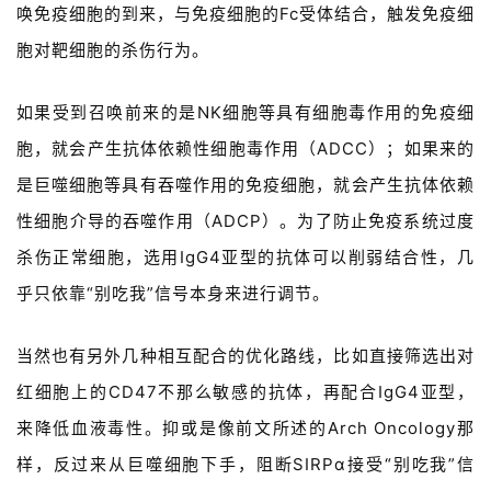
唤免疫细胞的到来，与免疫细胞的Fc受体结合，触发免疫细
专
胞对靶细胞的杀伤行为。
区
精
如果受到召唤前来的是NK细胞等具有细胞毒作用的免疫细
彩
胞，就会产生抗体依赖性细胞毒作用（ADCC）；如果来的
活
是巨噬细胞等具有吞噬作用的免疫细胞，就会产生抗体依赖
动
性细胞介导的吞噬作用（ADCP）。为了防止免疫系统过度
B
杀伤正常细胞，选用IgG4亚型的抗体可以削弱结合性，几
D
乎只依靠“别吃我”信号本身来进行调节。
投
融
当然也有另外几种相互配合的优化路线，比如直接筛选出对
资
平
红细胞上的CD47不那么敏感的抗体，再配合IgG4亚型，
台
登录
注册
来降低血液毒性。抑或是像前文所述的Arch Oncology那
样，反过来从巨噬细胞下手，阻断SIRPα接受“别吃我”信
药