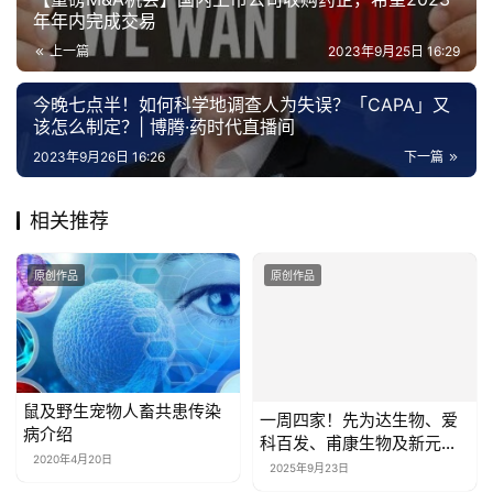
年年内完成交易
上一篇
2023年9月25日 16:29
今晚七点半！如何科学地调查人为失误？「CAPA」又
该怎么制定？| 博腾·药时代直播间
2023年9月26日 16:26
下一篇
相关推荐
原创作品
原创作品
鼠及野生宠物人畜共患传染
一周四家！先为达生物、爱
病介绍
科百发、甫康生物及新元素
药业递表港交所
2020年4月20日
2025年9月23日