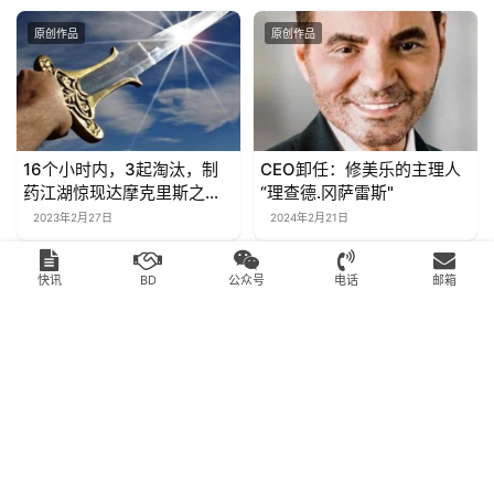
原创作品
原创作品
16个小时内，3起淘汰，制
CEO卸任：修美乐的主理人
药江湖惊现达摩克里斯之
“理查德.冈萨雷斯"
剑！
2023年2月27日
2024年2月21日
原创作品
原创作品
快讯
BD
公众号
电话
邮箱
K药会在何时，从默沙东的王
第1批 AOC “开荒者” 爆发
座上起身？
2023年10月27日
2025年2月19日