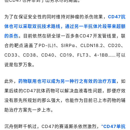
但CD47也并非到了山穷水尽的局面。
为了在保证安全性的同时维持对肿瘤的杀伤效果，
CD47抗
体也可以采取双抗技术路线，通过另一半抗体片段带来超额
的杀伤
。目前依然在研全球一百多条CD47开发管线里，联
合的靶点涵盖了PD-(L)1、SIRPα、CLDN18.2、CD20、
CD33、CD38、CD40、CD19、FLT3、4-1BB……可以
说是包罗万象。
此外，
药物联用也可以成为另一种行之有效的治疗方案
，如
果后续的CD47抗体药物可以解决血液毒性问题，即便疗效
没有原先所规划的那么强大，也能作为目前已上市药物的辅
助治疗方案先一步上市。
沉舟侧畔千帆过，CD47的赛道厮杀依然激烈，
“CD47单抗