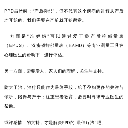
融
PPD虽然叫：“产后抑郁”，但不代表这个疾病的进程从产后
资
平
才开始的。我们需要在产前就开始留意。
台
一方面是“准妈妈”可以通过爱丁堡产后抑郁量表
药
（EPDS）、
汉密顿抑郁量表（HAMD）等专业测量工具在
时
代
心理医生的帮助下，进行评估。
学
苑
另一方面，需要爱人、家人们的理解，关注与支持。
A
防大于治，治疗只能作为最终手段，给予孕妇更多的关注与
l
倾听，陪伴与产于；注重患者教育，必要时寻求专业医生的
l
E
帮助。
n
g
或许感情上的支持，才是解决PPD的“最佳疗法”吧。
l