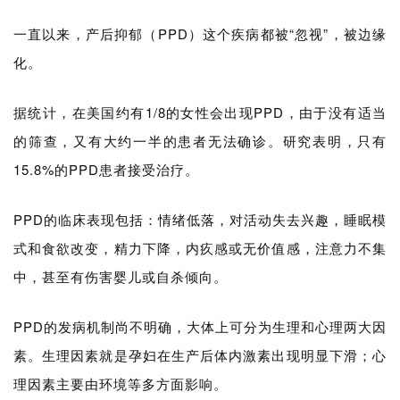
药
一直以来，产后抑郁（PPD）这个疾病都被“忽视”，被边缘
资
化。
讯
据统计，在美国约有1/8的女性会出现PPD，由于没有适当
视
的筛查，又有大约一半的患者无法确诊。
研究表明，只有
频
专
15.8%的PPD患者接受治疗。
区
PPD的临床表现包括：情绪低落，对活动失去兴趣，睡眠模
精
式和食欲改变，精力下降，内疚感或无价值感，注意力不集
彩
中，甚至有伤害婴儿或自杀倾向。
活
动
PPD的发病机制尚不明确，大体上可分为生理和心理两大因
B
素。生理因素就是孕妇在生产后体内激素出现明显下滑；心
D
理因素主要由环境等多方面影响。
投