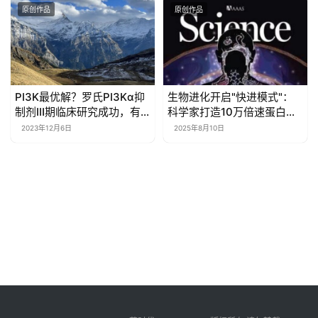
原创作品
原创作品
PI3K最优解？罗氏PI3Kα抑
生物进化开启"快进模式"：
制剂Ⅲ期临床研究成功，有
科学家打造10万倍速蛋白质
一点很重要……
进化引擎
2023年12月6日
2025年8月10日