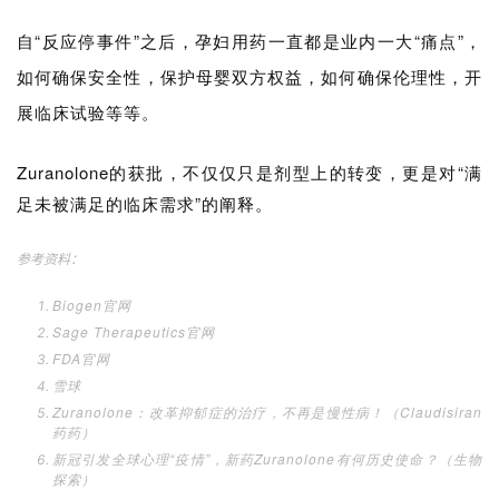
i
自“反应停事件”之后，孕妇用药一直都是业内一大“痛点”，
s
h
如何确保安全性，保护母婴双方权益，如何确保伦理性，开
展临床试验等等。
联
系
Zuranolone的获批，不仅仅只是剂型上的转变，更是对“满
我
足未被满足的临床需求”的阐释。
们
参考资料：
Biogen官网
Sage Therapeutics官网
FDA官网
雪球
Zuranolone：改革抑郁症的治疗，不再是慢性病！（Claudisiran
药药）
新冠引发全球心理“疫情”，新药Zuranolone有何历史使命？（生物
探索）