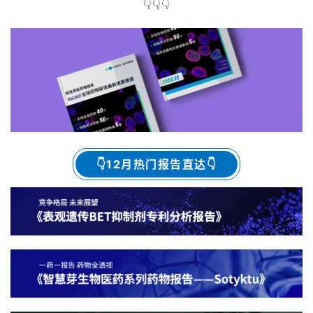
👇👇👇
B
D
投
融
资
平
台
登录
注册
👇
12月热门报告直达
👇
药
时
代
学
苑
A
l