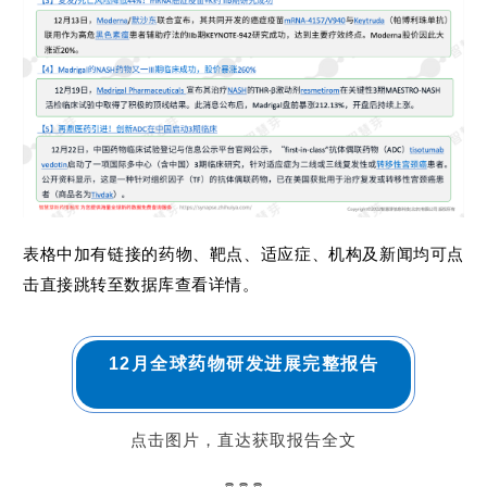
首
页
药
资
讯
表格中加有链接的药物、靶点、适应症、机构及新闻均可点
视
击直接跳转至数据库查看详情。
频
专
区
12月全球药物研发进展完整报告
精
彩
点击图片，直达获取报告全文
活
动