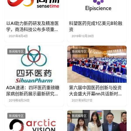
以AI助力新药研发及精准医
科望医药完成1亿美元B轮融
学，商汤科技公布多项重磅
资
研究成果
2021年8月4日
2019年12月28日
新闻稿专区
新闻稿专区
ADA速递：四环医药重磅糖
​第六届中国医药创新与投资
尿病创新药展示最新研究进
大会盛大开幕nn共话新时
展
代、新格局下全球医药创新
2019年6月24日
2021年9月27日
新闻稿专区
新闻稿专区