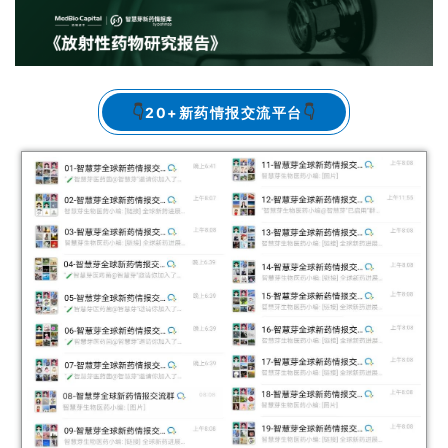
l
E
n
g
l
👇
👇
20+新药情报交流平台
i
s
h
联
系
我
们