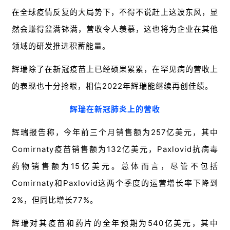
在全球疫情反复的大局势下，不得不说赶上这波东风，显
然会赚得盆满钵满，营收令人羡慕，这也将为企业在其他
领域的研发推进积蓄能量。
辉瑞除了在新冠疫苗上已经硕果累累，在罕见病的营收上
的表现也十分抢眼，相信2022年辉瑞能继续再创佳绩。
辉瑞在新冠肺炎上的营收
辉瑞报告称，今年前三个月销售额为257亿美元，其中
首
页
Comirnaty疫苗销售额为132亿美元，Paxlovid抗病毒
药物销售额为15亿美元。总体而言，尽管不包括
药
Comirnaty和Paxlovid这两个季度的运营增长率下降到
资
2%，但同比增长77%。
讯
辉瑞对其疫苗和药片的全年预期为540亿美元，其中