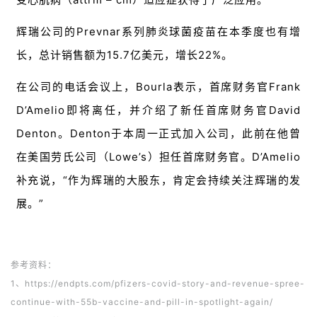
系
我
辉瑞公司的Prevnar系列肺炎球菌疫苗在本季度也有增
们
长，总计销售额为15.7亿美元，增长22%。
在公司的电话会议上，Bourla表示，首席财务官Frank
D’Amelio即将离任，并介绍了新任首席财务官David
Denton。Denton于本周一正式加入公司，此前在他曾
在美国劳
氏公司（Lowe’s）
担任首席财务官。D’Amelio
补充说，“作为辉瑞的大股东，肯定会持续关注辉瑞的发
展。”
参考资料：
1、https://endpts.com/pfizers-covid-story-and-revenue-spree-
continue-with-55b-vaccine-and-pill-in-spotlight-again/