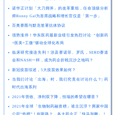
诺华正计划「大刀阔斧」的改革重组，任命顶级分析
师Ronny Gal为首席战略和增长官仅是「第一步」
百奥赛图与默克签署抗体协议
强势涨停！华东医药最新业绩引发热烈讨论 “创新药
+医美+工微”驱动全球化布局
临床研究接连失利！涉及赛诺菲、罗氏，SERD赛道
会和NASH一样，成为药企折戟沉沙之地吗？
新冠疫苗综述，5大疫苗效果如何？
当我们讨论「出海」时，我们究竟在讨论什么？| 药
时代出海系列
2021年营收、净利双下降，恒瑞的希望在哪里？
2021年全球「生物制药融资榜」谁主沉浮？两家中国
公司“炸榜”！创新路上，各大药企正「快马加鞭」！