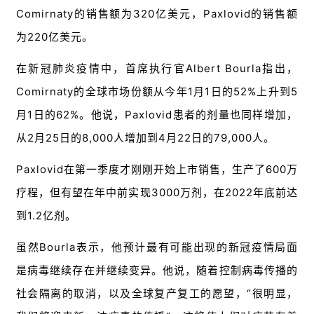
视
Comirnaty的销售额为320亿美元，Paxlovid的销售额
频
专
为220亿美元。
区
在新冠肺炎疫情中，首席执行官Albert Bourla指出，
精
Comirnaty的全球市场份额从今年1月1日的52%上升到5
彩
月1日的62%。他说，Paxlovid患者的剂量也同样增加，
活
从2月25日的8,000人增加到4月22日的79,000人。
动
Paxlovid在第一季度才刚刚开始上市销售，生产了600万
B
疗程，但有望在年中前实现3000万剂，在2022年底前达
D
投
到1.2亿剂。
融
资
虽然Bourla表示，他预计最有可能出现的新冠疫情局面
平
是病毒继续存在并继续变异。他说，随着控制病毒传播的
台
登录
注册
社会隔离的取消，以及全球复产复工的愿望，“很明显，