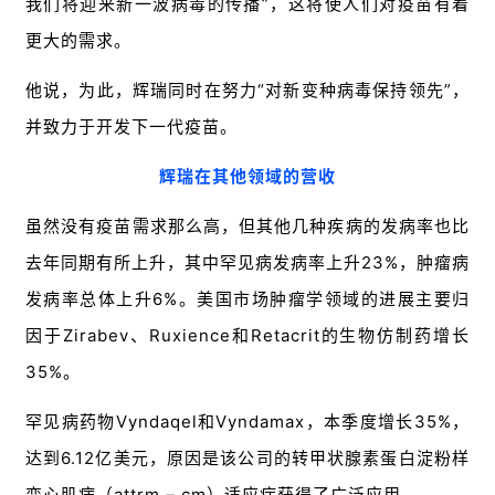
我们将迎来新一波病毒的传播”，这将使人们对疫苗有着
药
时
更大的需求。
代
学
他说，为此，辉瑞同时在努力“对新变种病毒保持领先”，
苑
并致力于开发下一代疫苗。
A
辉瑞在其他领域的营收
l
l
虽然没有疫苗需求那么高，但其他几种疾病的发病率也比
E
去年同期有所上升，其中罕见病发病率上升23%，肿瘤病
n
发病率总体上升6%。美国市场肿瘤学领域的进展主要归
g
l
因于Zirabev、Ruxience和Retacrit的生物仿制药增长
i
35%。
s
h
罕见病药物Vyndaqel和Vyndamax，本季度增长35%，
达到6.12亿美元，原因是该公司的转甲状腺素蛋白淀粉样
联
变心肌病（attrm – cm）适应症获得了广泛应用。