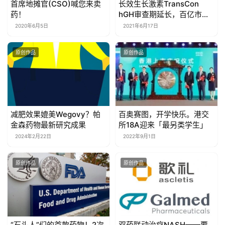
首席地摊官(CSO)喊您来卖
长效生长激素TransCon
药！
hGH审查期延长，百亿市场
竞争激烈
2020年6月5日
2021年6月17日
原创作品
原创作品
减肥效果媲美Wegovy？帕
百奥赛图，开学快乐。港交
金森药物最新研究成果
所18A迎来「最另类学生」
2024年2月22日
2022年9月1日
原创作品
原创作品
“石头人”们的首款药物！2次
双药联动治疗NASH——要