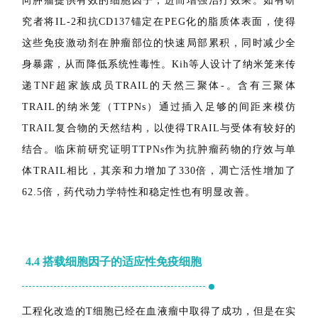
对于特定的靶向应用，细胞因子可以被包覆在纳米颗粒
上，由于渗透性和滞留性增强，可以通过细胞的被动传递
向肿瘤提供有效的细胞因子，进而增强治疗效果。
如有研
究者将IL-2和抗CD137锚定在PEG化的脂质体表面，使得
这些免疫激动剂在肿瘤部位的快速局部累积，同时减少全
身暴露，从而降低系统性毒性。
Kih等人设计了纳米笼来传
递TNF超家族成员TRAIL的天然三聚体-。
含有三聚体
TRAIL的纳米笼（TTPNs）通过插入足够的间距来模仿
TRAIL复合物的天然结构，以使得TRAIL与受体有较好的
结合。
临床前研究证明TTPNs作为抗肿瘤药物的疗效与单
体TRAIL相比，其亲和力增加了330倍，凋亡活性增加了
62.5倍，药代动力学特性和稳定性也有明显改善。