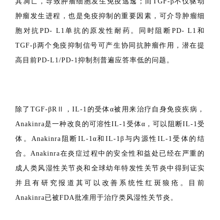
的结合。
在肿瘤微环境中，程序性细胞死亡配体-1(PD-L1)
和转化生长因子-β(TGF-β)通常高表达。
PD-L1通过与淋巴
细胞表面的PD-1结合，抑制淋巴细胞的增殖和活化，诱导
其凋亡，导致肿瘤细胞发生免疫逃逸；
而TGF-β不仅驱动
肿瘤发生进程，也是免疫抑制的重要因素，可介导肿瘤细
胞对抗PD- L1单抗的原发性耐药。
同时阻断PD- L1和
TGF-β两个免疫抑制信号可产生协同抗肿瘤作用，潜在提
高目前PD-L1/PD-1抑制剂普遍应答率低的问题。
除了TGF-βRⅡ，IL-1的受体α被用来治疗自身免疫疾病，
Anakinra是一种改良的可溶性IL-1受体α，可以阻断IL-1受
体。Anakinra阻断IL-1α和IL-1β与内源性IL-1受体的结
合。Anakinra在炎症过程中的安全性和益处已经在严重的