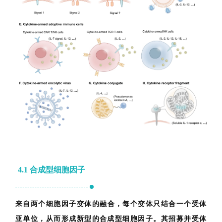
台
登录
注册
药
时
代
学
苑
A
l
l
E
n
g
l
i
s
h