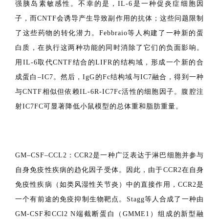
IC7Fc：科学家们一直在寻找能有效恢复2型糖尿病患者血
糖控制的新药物。据报道，IL-6和CNTF可以控制体重并增
强胰岛素敏感性。不幸的是，IL-6是一种促炎症细胞因
子，而CNTF会诱导产生导致副作用的抗体；这些问题限制
了这些药物的转化潜力。Febbraio等人构建了一种新的蛋
白质，在执行这两种功能的同时消除了它们的负面影响。
用IL-6取代CNTF结合的LIFR的结构域，形成一个新的合
成蛋白–IC7。然后，IgG的Fc结构域与IC7融合，得到一种
与CNTF相似但依赖IL-6R-IC7Fc活性的细胞因子。腹腔注
射IC7FC可显著降低小鼠模型的总体重和脂肪重量。
GM–CSF–CCL2：CCR2是一种广泛表达于淋巴细胞并参与