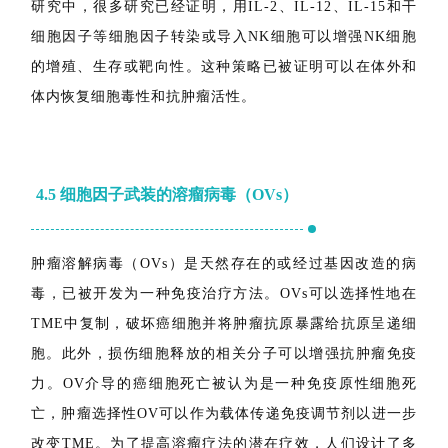
行遗传操作、工程设计和增强对抗肿瘤的有效方法。非工
程化的异体和自体NK细胞已被广泛用于各种临床试验以治
疗恶性肿瘤[。使用异体NK细胞已初步显示出消除癌症的
功效，包括转移性黑色素瘤、肾细胞癌和AML。在临床前
研究中，很多研究已经证明，用IL-2、IL-12、IL-15和干
细胞因子等细胞因子转染或导入NK细胞可以增强NK细胞
的增殖、生存或靶向性。这种策略已被证明可以在体外和
体内恢复细胞毒性和抗肿瘤活性。
4.5
细胞因子武装的溶瘤病毒（OVs
）
肿瘤溶解病毒（OVs）是天然存在的或经过基因改造的病
毒，已被开发为一种免疫治疗方法。OVs可以选择性地在
TME中复制，破坏癌细胞并将肿瘤抗原暴露给抗原呈递细