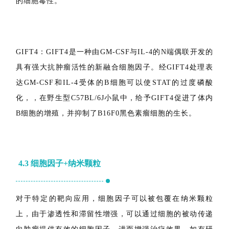
功能相关的分子受体如CD69、CD107A和IL-2Rβ。有趣的
是，hGIFT2可以通过下调CD117表达和上调CD11b表达来
促进NK细胞的成熟。这种改变的表型有利于提高肿瘤细胞
的细胞毒性。
GIFT4：GIFT4是一种由GM-CSF与IL-4的N端偶联开发的
具有强大抗肿瘤活性的新融合细胞因子。经GIFT4处理表
达GM-CSF和IL-4受体的B细胞可以使STAT的过度磷酸
化，，在野生型C57BL/6J小鼠中，给予GIFT4促进了体内
B细胞的增殖，并抑制了B16F0黑色素瘤细胞的生长。
4.3
细胞因子+
纳米颗粒