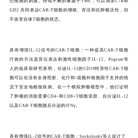
来，由于跨膜区插入脯氨酸和/或半胱氨酸残基而形成同源
二聚体，传播的信号不需要IL-7的刺激。这种方法极大的
增强了GD2-CAR-T细胞的功能，但避免了对 “旁观者 “淋
巴细胞的刺激。持续不断的暴露于TME，可以增加C7R和
GD2 共同表达CAR-T细胞的增殖、存活和抗肿瘤活性，但
不改变自体T细胞的状态。
具有增强IL-12信号的CAR-T细胞：一种提高CAR-T细胞
疗效的方法是异位表达刺激性细胞因子IL-12。Pegram等
人的临床前研究表明，分泌IL-12的CD19特异性CAR-T细
胞可以在没有全身照射、化疗和/或额外细胞因子支持的情
况下安全地根除疾病。在一个模拟肿瘤模型中，他们证明
了肿瘤的消除需要CD4+和CD8+T细胞亚群、自分泌IL-12