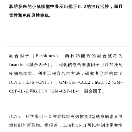
相关的氨基酸序列和拓扑结构。新细胞因子2/15选择性地
结合IL-2Rβγc，但不结合IL-2Rα或IL-15Rα。它对这些受
体的亲和力高于天然细胞因子，并能诱导独立于IL-2Rα和
IL-15Rα的下游细胞信号传导。新白蛋白2/15在黑色素瘤
和结肠癌的小鼠模型中显示出优于IL-2的治疗活性，而且
毒性和免疫原性较低。
融合因子（Fusokines）
: 两种功能剂的融合被称为
fusokines(融合因子)，工程化的嵌合细胞因子可以加强免
疫细胞功能。利用工程嵌合的方法，研究者已经构建了
IC7Fc（IL-6 +CNTF），GM–CSF–CCL2，hGIFT2 (GM–
CSF-IL-2)和GIFT4（GM–CSF-IL-4）融合因子。