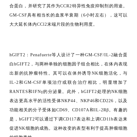
自身免疫性疾病的趋化因子受体。因此，由于CCR2在自身
免疫性疾病（如类风湿性关节炎）中的直接作用，CCR2是
一个有前途的免疫抑制生物靶点。Stagg等人合成了一种由
GM-CSF和CCl2 N端截断蛋白（GMME1）组成的新型融
合蛋白，并研究了其作为CCR2特异性免疫抑制剂的用途。
GM-CSF具有相当长的血浆半衰期（6小时左右），这可以
大大延长体内CCl2末端片段的生物利用度。
hGIFT2：Penafuerte等人设计了一种GM-CSF/IL-2融合蛋
白hGIFT2，与两种单独的细胞因子组合相比，在体内表现
出新的抗肿瘤特性。其可以在体外诱导NK细胞活化，与
IL-2和GM-CSF单项治疗或联合治疗相比，明显增加了
RANTES和IFNγ的分泌量。此外，hGIFT2处理的NK细胞
表达更高水平的活性受体NKP44、NKP46和CD226，以及