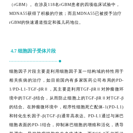
含两个分子：一个高特异性的环状IL-4超级因子和假单胞
菌外毒素A的催化结构，IL-4超级因子作为载体将强效的细
菌毒素输送到TME。MDNA55正在进行II期临床试验
（NCT02858895），用于治疗复发性多形胶质母细胞瘤
（rGBM）。在涉及118名rGBM患者的四项临床试验中，
MDNA55获得了积极的疗效；而且MDNA55已被授予治疗
rGBM的快速通道指定和孤儿药地位。
4.7
细胞因子受体片段
细胞因子片段主要是利用细胞因子某一结构域的特性用于
相关疾病的治疗，如目前国内有多家医药公司布局的PD-
1/PD-L1-TGF-βRⅡ，其主要是利用TGF-βRⅡ对肿瘤微环
境中的TGF-β结合，从而防止细胞上的TGF-βRⅡ对TGF-β