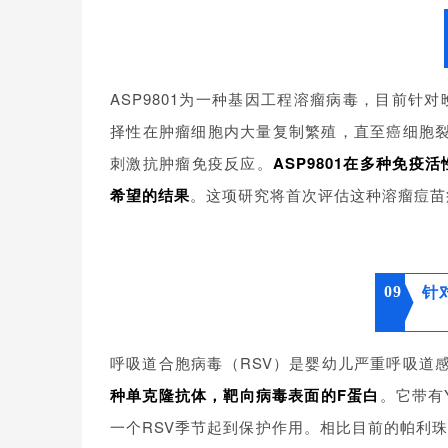
ASP9801为一种基因工程溶瘤病毒，目前
择性在肿瘤细胞内大量复制繁殖，直至癌细胞裂解和死
刺激抗肿瘤免疫反应。
ASP9801在多种免
希望的结果
。这项研究将首次评估这种溶瘤痘苗
09
针
呼吸道合胞病毒（RSV）是婴幼儿严重呼吸道
种单克隆抗体，靶向病毒表面的F蛋白
。它带有
一个RSV季节起到保护作用。相比目前的帕利