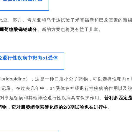
俄比亚、苏丹、肯尼亚和乌干达试验了米替福新和巴龙霉素的新
葡萄糖酸锑钠成分
。新的方案也将更有益于儿童。
经退行性疾病中靶向σ1受体
idopidine），这是一种口服小分子药物，可以选择性靶向σ
记录。在过去几年中，σ1受体在神经退行性疾病的作用以及
对亨廷顿病和其他神经退行性疾病具有保护作用。
普利多匹定
物，它对肌萎缩侧索硬化症的2/3期试验也在进行中
。