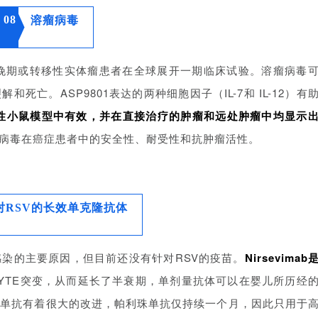
08
溶瘤病毒
针对晚期或转移性实体瘤患者在全球展开一期临床试验。溶瘤病毒
亡。ASP9801表达的两种细胞因子（IL-7和 IL-12）有
疫活性小鼠模型中有效，并在直接治疗的肿瘤和远处肿瘤中均显示
病毒在癌症患者中的安全性、耐受性和抗肿瘤活性。
对RSV的长效单克隆抗体
感染的主要原因，但目前还没有针对RSV的疫苗。
Nirsevimab
YTE突变，从而延长了半衰期，单剂量抗体可以在婴儿所历经
珠单抗有着很大的改进，帕利珠单抗仅持续一个月，因此只用于