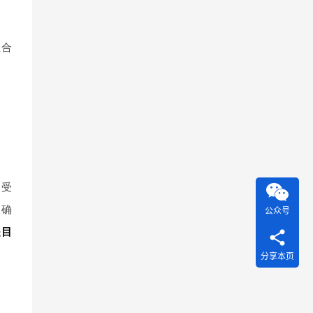
组合
1受
被确
公众号
是目
分享本页