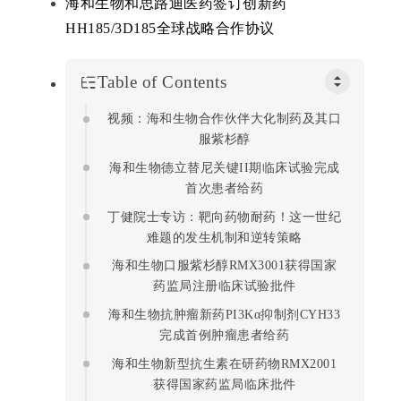
海和生物和思路迪医药签订创新药
药
HH185/3D185全球战略合作协议
时
代
学
Table of Contents
苑
视频：海和生物合作伙伴大化制药及其口
服紫杉醇
A
l
海和生物德立替尼关键II期临床试验完成
l
首次患者给药
E
丁健院士专访：靶向药物耐药！这一世纪
n
难题的发生机制和逆转策略
g
海和生物口服紫杉醇RMX3001获得国家
l
药监局注册临床试验批件
i
海和生物抗肿瘤新药PI3Kα抑制剂CYH33
s
完成首例肿瘤患者给药
h
海和生物新型抗生素在研药物RMX2001
获得国家药监局临床批件
联