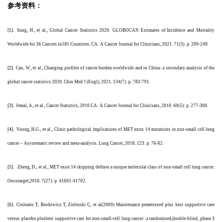
参考资料：
[1].
Sung, H., et al., Global Cancer Statistics 2020: GLOBOCAN Estimates of Incidence and Mortality
Worldwide for 36 Cancers in185 Countries. CA: A Cancer Journal for Clinicians, 2021. 71(3): p. 209-249.
[2].
Cao, W., et al., Changing profiles of cancer burden worldwide and in China: a secondary analysis of the
global cancer statistics 2020. Chin Med J (Engl), 2021. 134(7): p. 783-791.
[3].
Jemal, A., et al., Cancer Statistics, 2010.CA: A Cancer Journal for Clinicians, 2010. 60(5): p. 277-300.
[4].
Vuong, H.G., et al., Clinic pathological implications of MET exon 14 mutations in non-small cell lung
cancer – Asystematic review and meta-analysis. Lung Cancer, 2018. 123: p. 76-82.
[5].
Zheng, D., et al., MET exon 14 skipping defines a unique molecular class of non-small cell lung cancer.
Oncotarget,2016. 7(27): p. 41691-41702.
[6].
Ciuleanu T, Brodowicz T, Zielinski C, et al(2009) Maintenance pemetrexed plus best supportive care
versus placebo plusbest supportive care for non-small-cell lung cancer: a randomised,double-blind, phase 3