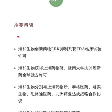
视
频
专
区
推 荐 阅 读
精
▼
彩
活
海和生物创新药物ERK抑制剂获FDA临床试验
动
许可
B
海和生物获得上海药物所、暨南大学抗肿瘤新
D
药全球独占许可
投
融
海和生物分别与上海药物所、泰格医药、君实
资
生物、思路迪医药、九洲药业达成战略合作协
平
台
议
登录
注册