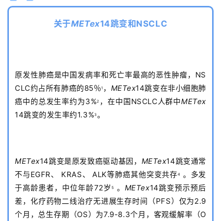
关于
METex
14跳变和NSCLC
原发性肺癌是中国发病率和死亡率最高的恶性肿瘤，NS
CLC约占所有肺癌的85％
，
METex
14跳变在非小细胞肺
1
癌中的总发生率约为3%
，在中国NSCLC人群中
METex
2
14跳变的发生率约1.3%
。
3
METex
14跳变是原发致癌驱动基因，
METex
14跳变通常
不与EGFR、 KRAS、 ALK等肺癌其他突变共存
。多发
4
于高龄患者，中位年龄72岁
。
METex
14跳变预示预后
5
差，化疗药物二线治疗无进展生存时间（PFS）仅为2.9
个月，总生存期（OS）为7.9-8.3个月，客观缓解率（O