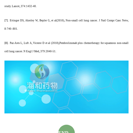
study. Lancet, 374:1432-40.
[7].
Ettinger DS, Akerley W, Bepler G, et al(2010), Non-small cell lung cancer. J Natl Compr Canc Netw,
8:740–801.
[8].
Paz-Ares L, Luft A, Vicente D et al (2018),Pembrolizumab plus chemotherapy for squamous non-small
cell lung cancer. N Engl J Med, 379:2040-51.
首
页
药
资
讯
END