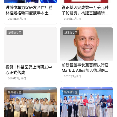
进博快车力促研发合作！勃
锐正基因完成数千万美元种
林格殷格翰再度携手本土创
子轮融资，构建基因编辑和
新生物药企
递送产业化平台
2023年11月7日
2021年9月9日
新闻稿专区
新闻稿专区
祝贺 | 科望医药上海研发中
前新基董事长兼首席执行官
心正式落成！
Mark J. Alles加入德琪医药
董事会
2019年7月16日
2020年1月8日
新闻稿专区
新闻稿专区