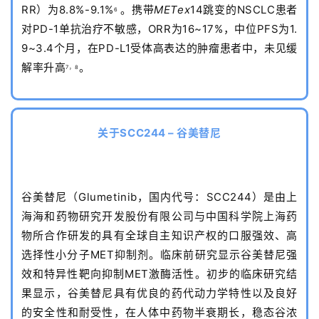
RR）为8.8%-9.1%
。携带
METex
14跳变的NSCLC患者
6
对PD-1单抗治疗不敏感，ORR为16~17%，中位PFS为1.
9~3.4个月，在PD-L1受体高表达的肿瘤患者中，未见缓
解率升高
。
7，8
关于SCC244 – 谷美替尼
谷美替尼（Glumetinib，国内代号：SCC244）是由上
海海和药物研究开发股份有限公司与中国科学院上海药
物所合作研发的具有全球自主知识产权的口服强效、高
选择性小分子MET抑制剂。临床前研究显示谷美替尼强
效和特异性靶向抑制MET激酶活性。初步的临床研究结
果显示，谷美替尼具有优良的药代动力学特性以及良好
的安全性和耐受性，在人体中药物半衰期长，稳态谷浓