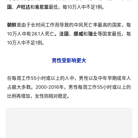
国
、
卢旺达
和
肯尼亚
最低，每10万人中不足1例。
首
页
朝
鲜
是由于长时间工作而导致的中风死亡率最高的国家，每
10万人中有28.1人死亡
。法国
、
挪威
和
瑞士
等国家最低，每
药
资
10万人中不足1例。
讯
男性受影响更大
视
频
在每周工作55小时或以上的人中，男性以及中年早期成年人
专
占据大多数。2000-2016年，男性
每周工作55小时或以上的
区
比例再增加，女性则相对稳定。
精
彩
活
动