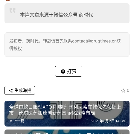
打赏
生成海报
0
全球首款口服型XPO1抑制剂塞利尼索在韩优先获批上
市，德琪医药加速创新药国际化战略布局
上一篇
2021年8月2日 14:39
24亿美元！辉瑞押宝PROTAC技术，国内多家药企均有
布局
2021年8月3日 11:28
下一篇
相关推荐
转载推荐
转载推荐