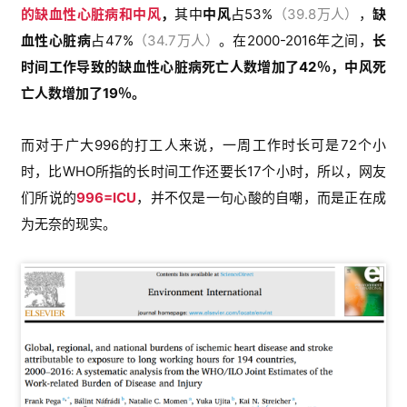
的
缺血性心脏病和中风
，
其中
中风
占53%
（39.8万人）
，
缺
血性心脏病
占47%
（34.7万人）
。
在2000-2016年之间，
长
时间工作导致的缺血性心脏病死亡人数增加了42％，中风死
亡人数增加了19％。
而对于广大996的打工人来说，一周工作时长可是72个小
时，比WHO所指的长时间工作还要长17个小时，所以，网友
们所说的
996=ICU
，并不仅是一句心酸的自嘲，而是正在成
为无奈的现实。