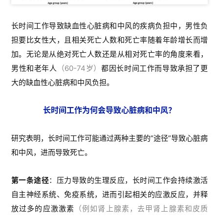
大的缺血性心脏病和中风负担。
n
g
长时间工作为何会导致心脏病和中风？
l
i
s
研究表明，长时间工作可能通过两种主要的“途径”导致心脏病
h
和中风，进而导致死亡。
联
第一条途径
：压力导致的生理反应，长时间工作会持续激活
系
自主神经系统、免疫系统，进而引起相关的应激反应，并释
我
放过多的应激激素
（例如肾上腺素，去甲肾上腺素和皮质
们
醇）
。这会触发心血管系统的反应
以及引起组织病变。
第一条途径
：
应对压力的行为方式，许多人应对长时间工作
的压力，会选择一些有害健康的应对方式，包括吸烟、饮
酒、不健康饮食、缺乏运动、睡眠不足等等，这些都是缺血
性心脏病和中风的已知危险因素。