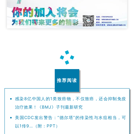
推荐阅读
感染8亿中国人的1类致癌物，不仅致癌，还会抑制免疫
治疗效果！《BMJ》子刊最新研究
美国CDC发出警告：“德尔塔”的传染性与水痘相当，可
以1传9…（附：PPT）
九月·上海｜您不能错过的CMC峰会
罕见靶点不罕见，中国首款MET抑制剂获批背后，是和
黄十余年的积累——「专访」和黄医药苏慰国博士
勃林格殷格翰2021创新大赛火热启动！
恒瑞VS百济：两种模式，殊途同归