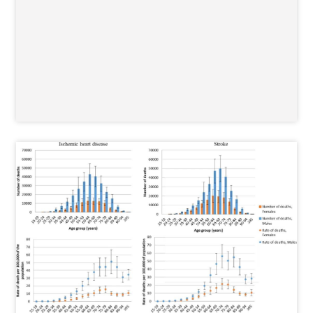
B
D
投
融
资
平
台
登录
注册
药
时
代
学
苑
长时间工作导致缺血性心脏病和中风的疾病负担中，男性负
担要比女性大，且相关死亡人数和死亡率随着年龄增长而增
A
加。无论是从绝对死亡人数还是从相对死亡率的角度来看，
l
l
男性和老年人
（60-74岁）
都因长时间工作而导致承担了更
E