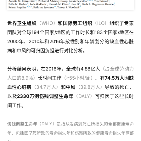
世界卫生组织
（WHO）
和
国际劳工组织
（ILO）
组织了专家
团队对全球194个国家/地区的工作时长和
183个国家/地区
在
2000年、2010年和2016年
按性别和年龄划分的
缺血性心脏
病和中风的可归因负担进行对比分析
。
分析结果表明，在
2016年，全球有4.88亿人
（占全球劳动力
人口的8.9％）
长时间工作
（≥55小时/周）
。有
74.5万人
因
缺
血性心脏病
（34.7万人）
和
中风
（39.
8万人）
导致的死亡，
以及
2330万
例
伤残调整生命年
（DALY）
可归因于这些长时
间工作。
伤残调整生命年
（DALY）是
指从发病到死亡所损失的全部健康寿命
年，包括因早死所致的寿命损失年和伤残所致的健康寿命损失年两部