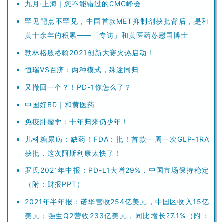
又撤回一个？！PD-1你怎么了？
中国好BD｜和黄医药
免疫肿瘤学：十年归来仍少年！
儿科糖尿病：缺药！FDA：批！首款一周一次GLP-1RA
获批，这次阿斯利康太快了！
罗氏2021年中报：PD-L1大增29%，中国市场保持稳定
（附：财报PPT）
2021年半年报：诺华营收254亿美元，中国区收入15亿
美元；强生Q2营收233亿美元，同比增长27.1%（附：
财报PPT）
英矽智能与劲方医药签署战略合作协议，探索利用人工
智能技术加速创新疗法开发
2021 CMC峰会
，众星云集——超强阵容震感来袭！