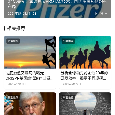
彻底治愈艾滋病的曙光：
分析全球领先药企近20年的
CRISPR基因编辑治疗艾滋病
研发效率，揭示不同规模药
获批临床
企的生存之道
2021年12月6日
2021年5月27日
转载推荐
转载推荐
对于新冠病毒的起源，美国
BTK抑制剂挺近百亿家族，
NIH主任发布了最新声明，他
后来者如何追赶？
到底怎么说？
2021年10月27日
2021年6月1日
转载推荐
转载推荐