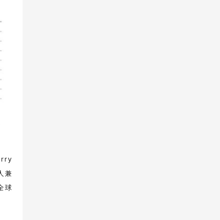
ry
责人兼
系全球