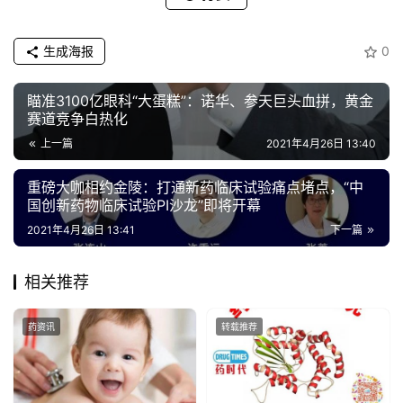
生成海报
0
瞄准3100亿眼科“大蛋糕”：诺华、参天巨头血拼，黄金
赛道竞争白热化
上一篇
2021年4月26日 13:40
重磅大咖相约金陵：打通新药临床试验痛点堵点，“中
国创新药物临床试验PI沙龙”即将开幕
2021年4月26日 13:41
下一篇
相关推荐
药资讯
转载推荐