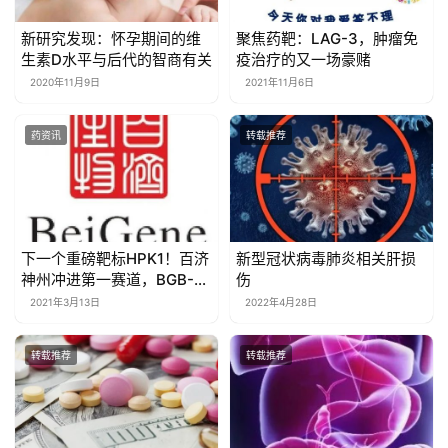
新研究发现：怀孕期间的维
聚焦药靶：LAG-3，肿瘤免
生素D水平与后代的智商有关
疫治疗的又一场豪赌
2020年11月9日
2021年11月6日
药资讯
转载推荐
下一个重磅靶标HPK1！百济
新型冠状病毒肺炎相关肝损
神州冲进第一赛道，BGB-
伤
15025完成I期临床首例给药
2021年3月13日
2022年4月28日
转载推荐
转载推荐