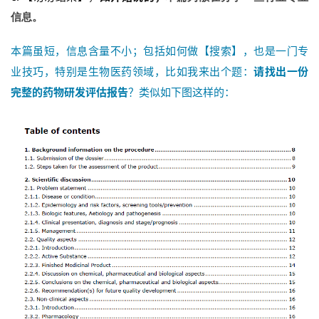
信息。
首
本篇虽短，信息含量不小；包括如何做【搜索】，也是一门专
页
业技巧，特别是生物医药领域，比如我来出个题：
请找出一份
完整的药物研发评估报告
？类似如下图这样的：
药
资
讯
视
频
专
区
精
彩
活