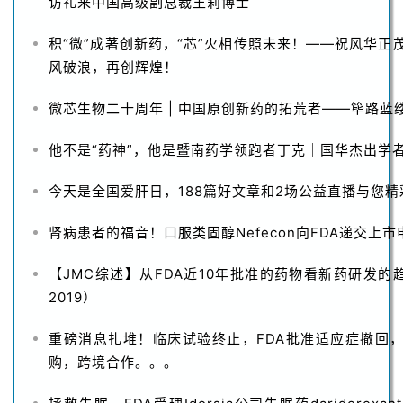
访礼来中国高级副总裁王莉博士
积“微”成著创新药，“芯”火相传照未来！——祝风华正
风破浪，再创辉煌！
微芯生物二十周年 | 中国原创新药的拓荒者——筚路蓝
他不是“药神”，他是暨南药学领跑者丁克｜国华杰出学
今天是全国爱肝日，188篇好文章和2场公益直播与您精
肾病患者的福音！口服类固醇Nefecon向FDA递交上市
【JMC综述】从FDA近10年批准的药物看新药研发的趋
2019）
重磅消息扎堆！临床试验终止，FDA批准适应症撤回
购，跨境合作。。。