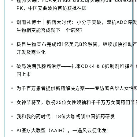
拯救失眠，FDA受理Idorsia公司失眠药daridorex
PK，中国艾曲波帕首仿获批在即
谢雨礼博士 | 新药大时代：小分子突破，双抗ADC爆
生物相变能否成就下一个诺奖？
极目生物宣布完成超1亿美元B轮融资，继续加快推动
开发及商业化
破局晚期乳腺癌治疗——礼来CDK4 & 6抑制剂唯择
国上市
为千百万患者提供新药解决方案——专访著名华人女性
女神节将至，敬祝25位女性领袖和千千万万女同药们节
我和我的药时代 | 18位大咖畅谈中国新药研发
AI医疗大联盟（AAIH），一遇风云便化龙！