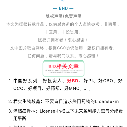
l
E
—
END
—
n
版权声明/免责声明
g
本文为授权转载作品，仅供感兴趣的个人谨慎参考，非商用，
l
非医用、非投资用。
i
版权归拥有者！衷心感谢！
s
文中图片取自网络，根据CC0协议使用，版权归拥有者。
h
任何问题，请与我们联系。衷心感谢！
联
BD相关文章
系
我
中国好系列 | 好投资人、
好BD
、好PI、好CBO、好
们
CCO、好项目、好药都、好MNC。。。
君实生物段鑫：不要盲目追求热门药物的License-in
泽璟盛泽林：License-in模式下未来盈利能力需与分成费
用平衡