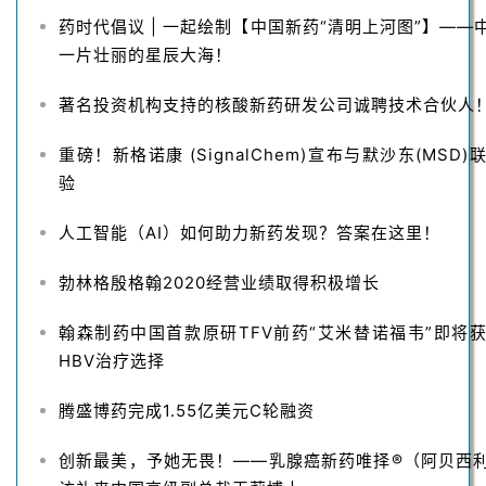
药时代倡议 | 一起绘制【中国新药“清明上河图”】—
一片壮丽的星辰大海！
著名投资机构支持的核酸新药研发公司诚聘技术合伙人
重磅！新格诺康 (SignalChem)宣布与默沙东(MS
验
人工智能（AI）如何助力新药发现？答案在这里！
勃林格殷格翰2020经营业绩取得积极增长
翰森制药中国首款原研TFV前药“艾米替诺福韦”即将
HBV治疗选择
腾盛博药完成1.55亿美元C轮融资
创新最美，予她无畏！——乳腺癌新药唯择®（阿贝西