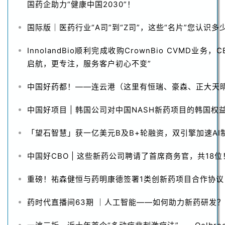
国药企助力“健康中国2030”！
国际版｜医药行业“A司”到“Z司”，这些“名片”您认识多
InnolandBio顺利完成收购CrownBio CVMD业务，
启航，更专注，服务客户初心不变”
中国好药都！——连云港（这里有恒瑞、豪森、正大天
中国好项目 | 韩国公司对中国NASH新药项目的韩国权
「望石智慧」获一亿美元B及B+轮融资，双引擎加速AI
中国好CBO | 这些新药公司聘请了首席商务官，共18位
重磅！祐森健恒与药明康德签署1类创新药项目合作协议
药时代直播间63期 ｜人工智能——如何助力新药研发？