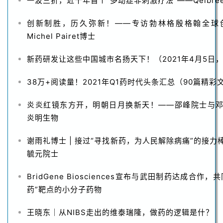
一波三折，近十年首个“多动症非刺激疗法”——Qelbre
创新制胜，历久弥新！——专访勃林格殷格翰全球
Michel Pairet博士
新药研发让这些中国城市名扬天下！（2021年4月5日
38万+阅读量！2021年Q1药时代头条汇总（90篇精彩
炎炎红镜东方开，明朝日月换新天！——邵峰院士与
炎明生物
谢雨礼博士 | 接过“寻找新药，为人民解除病痛”的接
毓元院士
BridGene Biosciences宣布与武田制药达成合作
药”靶点的小分子药物
王晓东｜从NIBS走出的维泰瑞隆，做药的逻辑是什？