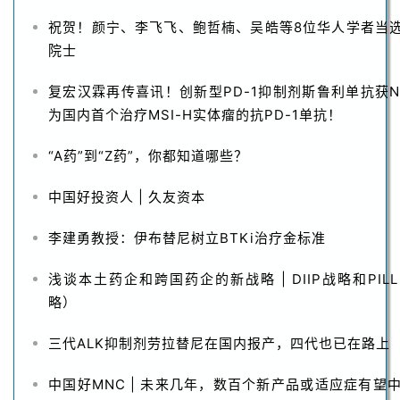
祝贺！颜宁、李飞飞、鲍哲楠、吴皓等8位华人学者当
院士
复宏汉霖再传喜讯！创新型PD-1抑制剂斯鲁利单抗获N
为国内首个治疗MSI-H实体瘤的抗PD-1单抗！
“A药”到“Z药”，你都知道哪些？
中国好投资人 | 久友资本
李建勇教授：伊布替尼树立BTKi治疗金标准
浅谈本土药企和跨国药企的新战略 | DIIP战略和PI
略）
三代ALK抑制剂劳拉替尼在国内报产，四代也已在路上
中国好MNC | 未来几年，数百个新产品或适应症有望