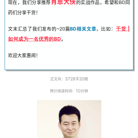
肖恩大侠
现在，我们分享推荐
的实战作品，希望和BD同
药们分享干货！
干货 |
文末汇总了我们发布的~20篇
BD相关文章
，比如：
如何成为一名优秀的BD
。
欢迎大家惠阅！
3728
20
正文共：
字
图
10
预计阅读时间：
分钟