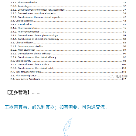
动
B
D
投
融
资
平
台
登录
注册
药
时
代
【更多暂略】… …
学
苑
工欲善其事，必先利其器；如有需要，可沟通交流。
A
l