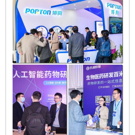
首
页
药
资
讯
视
频
专
区
精
彩
活
动