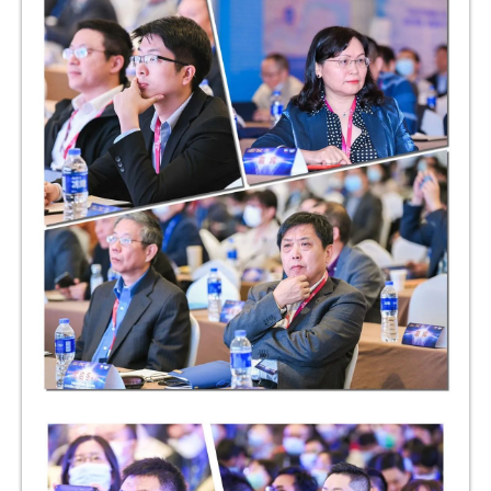
l
E
n
g
l
i
s
h
联
系
我
们