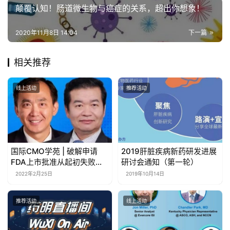
颠覆认知！肠道微生物与癌症的关系，超出你想象！
2020年11月8日 14:04
下一篇
相关推荐
线上活动
推荐活动
国际CMO学苑 | 破解申请
2019肝脏疾病新药研发进展
FDA上市批准从起初失败到
研讨会通知（第一轮）
最终获批的密码
2022年2月25日
2019年10月14日
推荐活动
线上活动