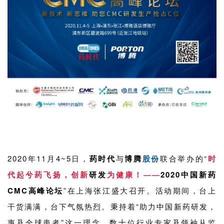
2020年11月4~5日，
药时代
与
博腾
股份
联合举办的“
时
代起兮药飞扬，创新
研发
为健康！——
2020中国新药
CMC高峰论坛
”在上海
张江
盛大召开。
活动
期间，台上
干货满满，台下气氛热烈。秉持着“助力
中国新药
研发，
惠及全球患者”这一理念，数十位行业专家及领袖从监