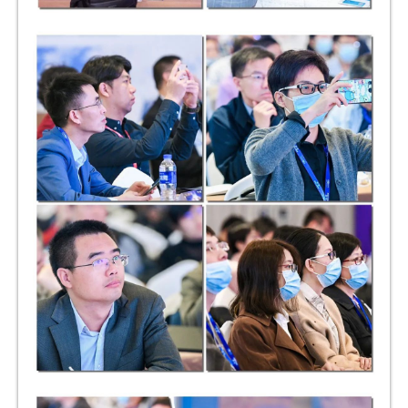
B
D
投
融
资
平
台
登录
注册
药
时
代
学
苑
A
l