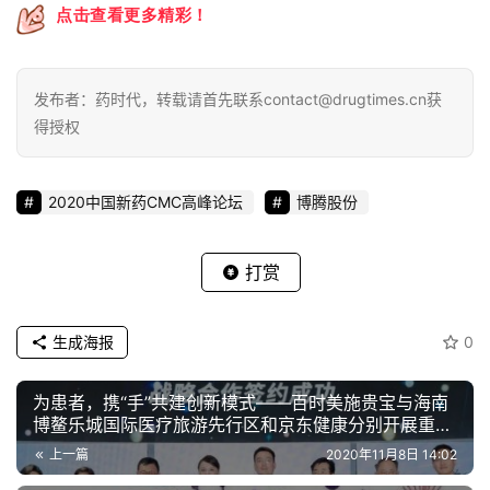
点击查看更多精彩！
发布者：药时代，转载请首先联系contact@drugtimes.cn获
得授权
2020中国新药CMC高峰论坛
博腾股份
打赏
生成海报
0
为患者，携“手”共建创新模式——​百时美施贵宝与海南
博鳌乐城国际医疗旅游先行区和京东健康分别开展重磅
合作
上一篇
2020年11月8日 14:02