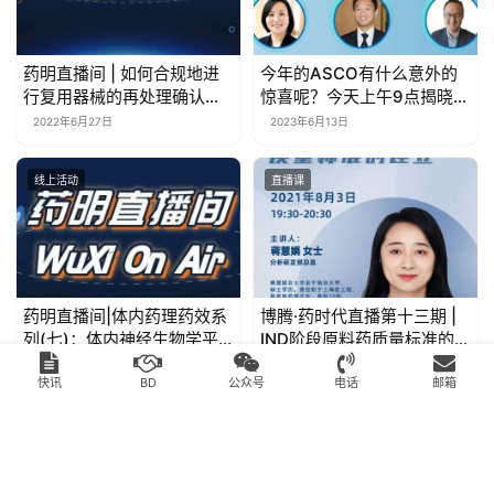
药明直播间 | 如何合规地进
今年的ASCO有什么意外的
行复用器械的再处理确认？&
惊喜呢？今天上午9点揭晓！
罕见病药物开发与整合诊断
~ | 药时代直播间
2022年6月27日
2023年6月13日
——技术创新势在必行
线上活动
直播课
药明直播间|体内药理药效系
博腾·药时代直播第十三期 |
列(七)：体内神经生物学平
IND阶段原料药质量标准的建
台赋能神经退行性疾病新药
立
2021年8月20日
2021年7月21日
研发
快讯
BD
公众号
电话
邮箱
Copyright Reserved © 药时代 DRUGTIMES 版权所有 请勿转载