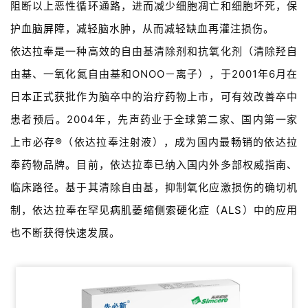
阻断以上恶性循环通路，进而减少细胞凋亡和细胞坏死，保
护
血脑屏障
，减轻脑水肿，从而减轻缺血再灌注损伤。
依达拉奉是一种高效的自由基清除剂和抗氧化剂（清除羟自
由基、一氧化氮自由基和ONOO－离子），于2001年6月在
日本正式获批作为脑卒中的治疗药物上市，可有效改善卒中
患者预后。2004年，先声药业于全球第二家、国内第一家
上市必存®（依达拉奉注射液），成为国内最畅销的依达拉
奉药物品牌。目前，依达拉奉已纳入国内外多部权威指南、
临床路径。基于其清除自由基，抑制氧化应激损伤的确切机
制，依达拉奉在
罕见病
肌萎缩侧索硬化
症（
ALS
）中的应用
也不断获得快速发展。