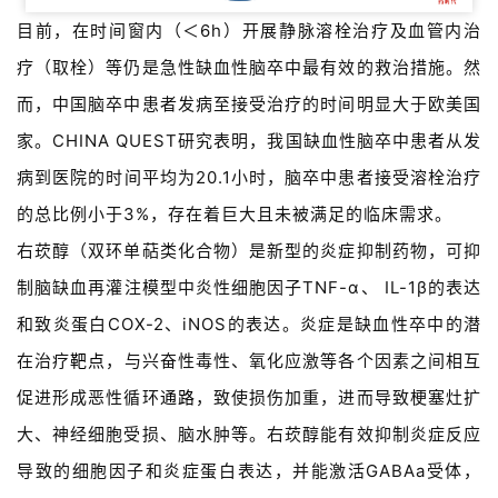
目前，在时间窗内（＜6h）开展静脉溶栓治疗及血管内治
疗（取栓）等仍是急性缺血性脑卒中最有效的救治措施。然
而，中国脑卒中患者发病至接受治疗的时间明显大于欧美国
家。CHINA QUEST研究表明，我国缺血性脑卒中患者从发
病到医院的时间平均为20.1小时，脑卒中患者接受溶栓治疗
的总比例小于3%，存在着巨大且未被满足的临床需求。
右莰醇（双环单萜类化合物）是新型的炎症抑制药物，可抑
制脑缺血再灌注模型中炎性细胞因子TNF-α、 IL-1β的表达
和致炎蛋白COX-2、iNOS的表达。炎症是缺血性卒中的潜
在治疗
靶点
，与兴奋性毒性、氧化应激等各个因素之间相互
促进形成恶性循环
通路
，致使损伤加重，进而导致梗塞灶扩
大、神经细胞受损、脑水肿等。右莰醇能有效抑制炎症反应
导致的细胞因子和炎症蛋白表达，并能激活GABAa受体，