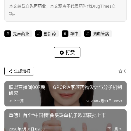
本文转载自
先声药业
，本文观点不代表药时代DrugTimes立
场。
先声药业
创新药
卒中
脑血管病
打赏
生成海报
0
联盟直播间007期 ｜ GPCR A家族药物设计与分子机制
研究
上一篇
2020年7月31日 09:53
重磅！首个“中国籍”曲妥珠单抗于欧盟获批上市
2020年7月31日 09:53
下一篇