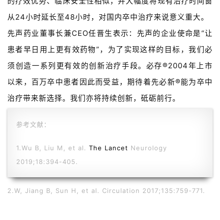
的疗效优势、临床安全性相似，并大幅度将现有治疗时间窗
精
从24小时延长至48小时，对国内卒中治疗来说意义重大。
彩
先声药业董事长兼CEO任晋生表示：先声的企业使命是“让
活
动
患者早日用上更有效药物”，为了实现这样的目标，我们必
须创造一系列更有效的创新治疗手段。必存®2004年上市
B
以来，百万卒中患者因此而受益，期待着先必新®能为卒中
D
投
治疗带来新选择。我们亦将持续创新，砥砺前行。
融
资
参考文献：
平
台
登录
注册
1.Wu B, Liu M, et al.
The Lancet
Neurology
2019;18:394-405.
药
时
2.W, Jiang B, Sun H, et al. Circulation 2017;135:759-771.
代
学
苑