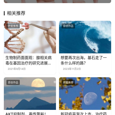
相关推荐
转载推荐
原创作品
生物制药面面观：腺相关病
想要再次出海，基石走了一
毒在基因治疗的研究进展和
条什么样的路？
未来应用
2021年9月14日
2023年11月2日
原创作品
转载推荐
AKT抑制剂，再传噩耗！
新冠疫苗渐次上市，治疗药