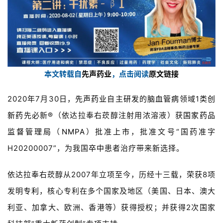
本文转载自
先声药业
，点击阅读
原文链接
2020年7月30日，
先声药业
自主
研发
的
脑血管病
领域1类
创
新药
先必新®（依达拉奉右莰醇注射用浓溶液）获
国家药品
监督管理局
（
NMPA
）批准
上市
，批准文号“国药准字
H20200007”，为我国
卒中
患者治疗带来新选择。
依达拉奉右莰醇从2007年立项至今，历经十三载，荣获8项
发明
专利
，核心专利在多个国家及地区（美国、日本、澳大
利亚、加拿大、欧洲、香港等）获得授权；并获得2次国家