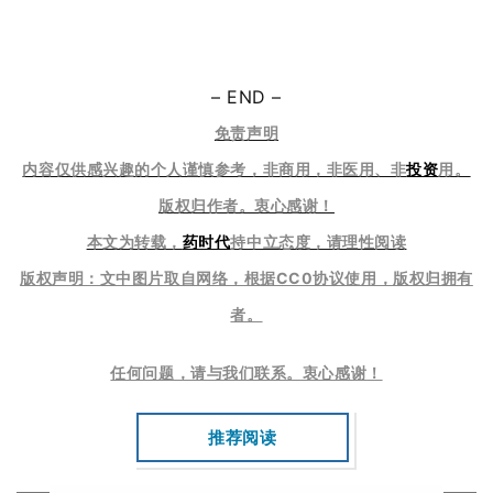
A
l
– END –
l
免责声明
E
n
内容仅供感兴趣的个人谨慎参考，非商用，非医用、非
投资
用。
g
版权归作者。衷心感谢！
l
i
本文为转载，
药时代
持中立态度，请理性阅读
s
版权声明：文中图片取自网络，根据CC0协议使用，版权归拥有
h
者。
联
任何问题，请与我们联系。衷心感谢
！
系
我
们
推荐阅读