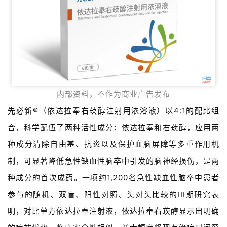
首
页
内部资料，不作为商业广告发布
先必新®（依达拉奉右莰醇注射用浓溶液）以4:1的配比组
药
合，科学配伍了两种活性成分：依达拉奉和右莰醇，应用两
资
种成分清除自由基、抗炎以及保护血脑屏障等多重作用机
讯
制，可显著降低急性缺血性脑卒中引发的脑神经损伤，是两
视
种成分的首次成药。一项约1,200名急性缺血性脑卒中患者
频
参与的随机、双盲、阳性对照、头对头比较的III期研究表
专
区
明，对比单方依达拉奉注射液，依达拉奉右莰醇显示出明确