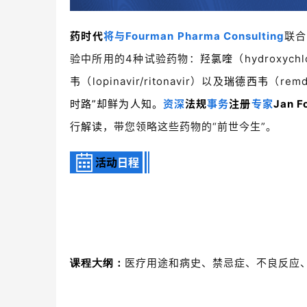
药时代
将与Fourman Pharma Consulting
联合
验中所用的4种试验药物：羟
氯喹
（hydroxych
韦
（lopinavir/ritonavir）以及
瑞德西韦
（remd
时路”却鲜为人知。
资深
法规
事务
注册
专家
Jan 
行
解读
，带您领略这些药物的“前世今生”。
活动
日程
医疗用途和病史、禁忌症、不良反应
课程大纲：