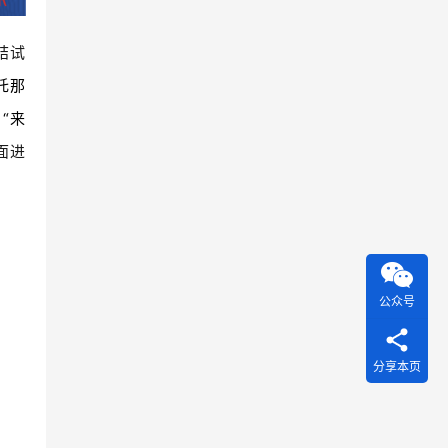
结试
托那
“来
面进
公众号
分享本页