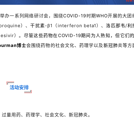
举办一系列网络研讨会，围绕
COVID-19
时期
WHO
开展的大团
loroquine）、
干扰素
-β1（interferon beta1）、
洛匹那韦
/
利
esivir）。
尽管这些药物在
COVID-19
期间为人熟知，但它们的
Fourman博士
会围绕药物的社会文化、药理学以及
新冠肺炎
等方
活动安排
、过量用药、药理学、社会文化、新冠
肺炎
。