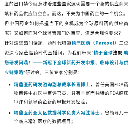
度的出口禁令就意味着这些国家迫切需要一个新的供应商来
填补药品供应链空白。而这，不失为中国药企的一个机会。
但中国药企如何把握当下的良机成为全球原料药的供应商
呢？又如何面对全球监管部门的审查，满足合规性要求？
针
对这些热门话
题
，药时代特邀
精鼎医药（Parexel）
三位
资深专家莅临
药时代直播间
，为我们带来“
精于全球
法规
助
您研发问鼎！——新冠下全球新药开发申报、临床设计与供
应链策略
”研讨会。三位专家分别是：
精鼎医药研发咨询副总裁李长青博士
，曾任美国FDA药
物审评中心医学审评官员，具有丰富而独特的FDA临床
审评和领导药企新药申报开发经验；
精鼎医药亚太区数据科学负责人冯胜博士
，
曾领导几十
个临床精准医疗的数据项目；