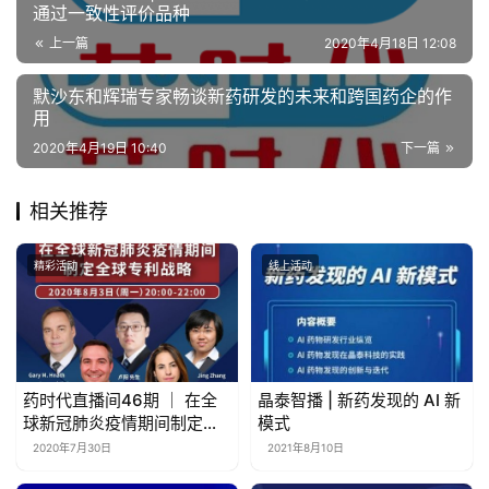
通过一致性评价品种
上一篇
2020年4月18日 12:08
默沙东和辉瑞专家畅谈新药研发的未来和跨国药企的作
用
2020年4月19日 10:40
下一篇
相关推荐
精彩活动
线上活动
药时代直播间46期 ｜ 在全
晶泰智播 | 新药发现的 AI 新
球新冠肺炎疫情期间制定全
模式
球专利战略​
2020年7月30日
2021年8月10日