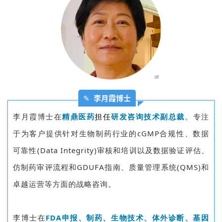
l
i
s
h
联
系
我
✎
李月霞博士
们
李月霞博士在
精鼎医药
担任
研
发咨询技术副总裁
。专注
于为客户提供针对生物制药行业的cGMP合规性、数据
可靠性(Data Integrity)审核和培训以及数据验证评估、
仿制药审评流程和GDUFA指南、质量管理系统(QMS)和
卓越运营等方面的战略咨询。
李博士在
FDA申报、制药、生物技术、体外诊断、基因