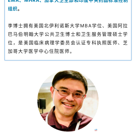
EMA、MHRA、加拿大卫生部和印度中央药品标准控制
页
组织
。
药
李博士拥有美国北伊利诺斯大学MBA学位、美国阿拉
资
讯
巴马伯明翰大学公共卫生博士和卫生服务管理硕士学
位，是美国临床病理学委员会认证专科执照医师、芝
视
加哥大学医学中心住院医师。
频
专
区
精
彩
活
动
B
D