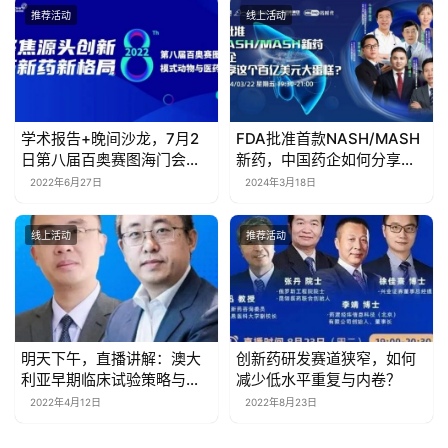
推荐活动
线上活动
学术报告+晚间沙龙，7月2
FDA批准首款NASH/MASH
日第八届百奥赛图海门会议
新药，中国药企如何分享这
（云端）全日程公布！
个百亿美元大蛋糕？| 2024
2022年6月27日
2024年3月18日
年肝病新药联盟特别直播
线上活动
推荐活动
明天下午，直播讲解：澳大
创新药研发赛道狭窄，如何
利亚早期临床试验策略与研
减少低水平重复与内卷？
发退税政策
2022年4月12日
2022年8月23日