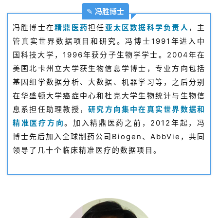
投
✎
冯胜博士
融
冯胜博士在
精鼎医药
担任
亚太区数据科学负责人
，主
资
管真实世界数据项目和研究。冯博士1991年进入中
平
国科技大学，1996年获分子生物学学士。2004年在
台
登录
注册
美国北卡州立大学获生物信息学博士，专业方向包括
基因组学数据分析、大数据、机器学习等，之后分别
药
时
在华盛顿大学癌症中心和杜克大学生物统计与生物信
代
息系担任助理教授，
研究方向集中在真实世界数据和
学
精准医疗方向
。加入精鼎医药之前，2012年起，冯
苑
博士先后加入全球制药公司Biogen、AbbVie，共同
领导了几十个临床精准医疗的数据项目。
A
l
l
E
n
g