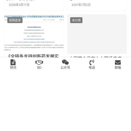
2500 万 “买回” 失败项目！
FDA：撤回？默沙东：同
强生止损离场，MeiraGTx
意！
孤注一掷
2026年4月17日
2021年7月2日
官网首发
未分类
快讯
BD
公众号
电话
邮箱
《全链条支持创新药发展实
中国首个具有心血管适应症
施方案》获审议通过，行业
的GLP-1周制剂诺和泰®正式
反响热烈！
2024年7月6日
上市 ——引领糖心共治周制
2021年8月14日
剂时代
官网首发
未分类