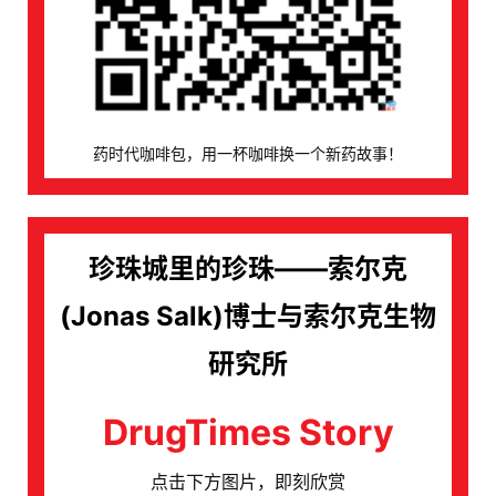
代
学
苑
A
药时代咖啡包，用一杯咖啡换一个新药故事！
l
l
E
n
珍珠城里的珍珠——索尔克
g
l
(Jonas Salk)博士与索尔克生物
i
s
研究所
h
DrugTimes Story
联
系
点击下方图片，即刻欣赏
我