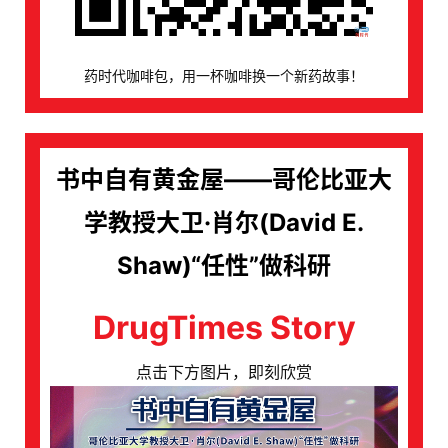
药时代咖啡包，用一杯咖啡换一个新药故事！
书中自有黄金屋——哥伦比亚大
学教授大卫·肖尔(David E.
首
页
Shaw)“任性”做科研
药
DrugTimes Story
资
讯
点击下方图片，即刻欣赏
视
频