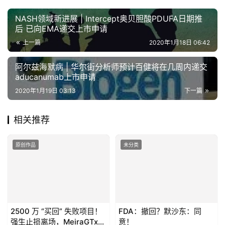
打赏
生成海报
0
NASH领域新进展 | Intercept奥贝胆酸PDUFA日期推
后 已向EMA递交上市申请
上一篇
2020年1月18日 06:42
阿尔兹海默病 | 华尔街分析师预计百健将在几周内递交
aducanumab上市申请
2020年1月19日 03:13
下一篇
相关推荐
原创作品
未分类