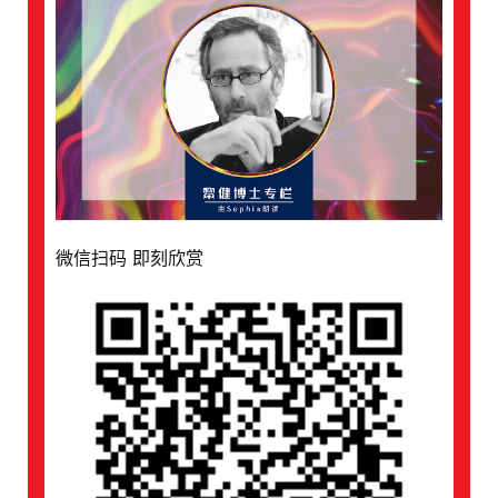
专
区
精
彩
活
动
B
微信扫码 即刻欣赏
D
投
融
资
平
台
登录
注册
药
时