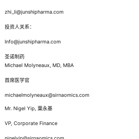
l
zhi_li@junshipharma.com
i
s
投资人关系：
h
Info@junshipharma.com
联
系
圣诺制药
我
Michael Molyneaux, MD, MBA
们
首席医学官
michaelmolyneaux@sirnaomics.com
Mr. Nigel Yip, 葉永基
VP, Corporate Finance
nigelyip@sirnaomics.com