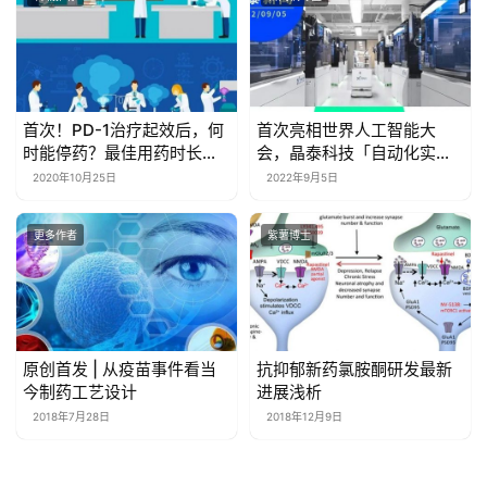
首次！PD-1治疗起效后，何
首次亮相世界人工智能大
时能停药？最佳用药时长研
会，晶泰科技「自动化实验
究出世，顶级期刊《JCO》
室」，自主研发突破时空瓶
2020年10月25日
2022年9月5日
给你答案
颈
更多作者
紫薯博士
原创首发 | 从疫苗事件看当
抗抑郁新药氯胺酮研发最新
今制药工艺设计
进展浅析
2018年7月28日
2018年12月9日