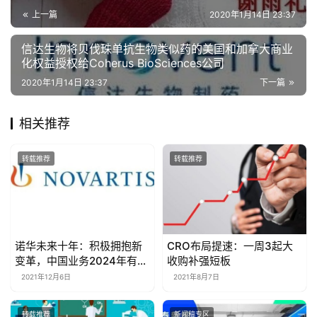
上一篇
2020年1月14日 23:37
信达生物将贝伐珠单抗生物类似药的美国和加拿大商业
化权益授权给Coherus BioSciences公司
2020年1月14日 23:37
下一篇
相关推荐
转载推荐
转载推荐
诺华未来十年：积极拥抱新
CRO布局提速：一周3起大
变革，中国业务2024年有望
收购补强短板
翻番（附PPT全文）
2021年12月6日
2021年8月7日
转载推荐
新闻稿专区