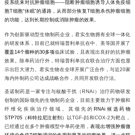
疫系统来对抗肿瘤细胞——阻断肿瘤细胞诱导人体免疫细
胞T细胞“休眠”的通路，从而部分恢复T细胞杀伤肿瘤细胞
的功能，达到长期控制或消除肿瘤的效果。
作为创新驱动型生物制药企业，君实生物拥有全球一体化
的研发体系，目前已就特瑞普利单抗在中、美等国开展了
覆盖14个瘤种的30多项
临床试验，且表现出良好的抗肿瘤
效果
。
除单药治疗外，特瑞普利单抗在联合治疗方面也显
示出巨大潜力。君实生物在全球开展广泛合作，与近20家
海内外制药公司达成战略合作，共同开发联合疗法。
圣诺制药是一家专注与核酸干扰（RNAi）治疗药物研发
创制的国际领先的生物制药企业，目前主要致力于肿瘤和
纤维化疾病治疗领域。其领先的
RNAi候选药物
STP705（科特拉尼注射剂）
以TGF-β1和COX-2为靶点，
已经通过在多个肿瘤模型中单药使用，
表现出增强肿瘤微