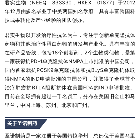
君实生物（NEEQ：
833330，HKEX：
01877）于2012
页
年12月由多名毕业于中美两国知名学府、具有丰富跨国科
技成果转化及产业经验的团队创办。
药
资
君实生物以开发治疗性抗体为主，专注于创新单克隆抗体
讯
药物和其他治疗性蛋白药物的研发与产业化。
具有丰富的
在研产品管线，包括18个创新药，2个生物类似物，是第
视
频
一家获得抗PD-1单克隆抗体NMPA上市批准的中国公司，
专
国内首家就抗PCSK9单克隆抗体和抗BLyS单克隆抗体取
区
得NMPA的IND申请批准的中国公司，并取得了全球首个
治疗肿瘤抗BTLA阻断抗体在美国FDA的IND申请批准。
精
目前在全球拥有超过一千名员工，分布在美国旧金山和马
彩
里兰，中国上海、苏州、北京和广州。
活
动
关于圣诺制药
B
圣诺制药是一家注册于美国特拉华州，总部位于美国马里