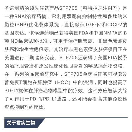
圣诺制药的领先候选产品STP705（科特拉尼注射剂）是
一种RNAi治疗药物，它利用双靶向抑制特性和多肽纳米
颗粒(PNP)优化载体系统，直接敲低TGF-β1和COX-2的
基因表达。
该候选药物已获得美国FDA和中国NMPA的多
项IND临床试验批准，可用于治疗胆管癌、非黑色素瘤皮
肤癌和增生性疤痕等。
其治疗非黑色素瘤皮肤癌项目正在
美国进行二期临床实验。
STP705还获得了美国FDA授予
的治疗胆管癌和原发性硬化性胆管炎的罕见病药物资格。
在一系列的临床前研究中，STP705单药被证实可显著改
善免疫T细胞在肝肿瘤（HCC）中的浸润，同时也提高了
PD-L1抗体在肝癌动物模型中的疗效。
这种效应被认为除
了可作用于PD-1/PD-L1通路，还可能会提高其他免疫检
查点抑制剂的疗效。
关于君实生物
首