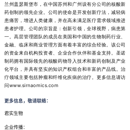
D
兰州盖瑟斯堡市，在中国苏州和广州设有分公司的核酸新
投
药创制的领先企业。公司的使命是开发创新疗法，减轻病
融
患痛苦，增进人类健康，并在高未满足医疗需求领域推进
资
平
患者护理。公司的宗旨是：创新引领，全球视野，病患第
台
登录
注册
一。高层管理团队的成员在美国和中国的生物制药行业、
金融、临床和商业管理方面有着丰富的综合经验。该公司
药
的资金来自机构投资者、企业合作伙伴和基金支持。圣诺
时
制药拥有国际领先的核酸药物导入技术和新药创制及产业
代
化平台，并具有坚实的知识产权组合和丰富的产品线。治
学
疗领域主要包括肿瘤和纤维化疾病的治疗。更多信息请访
苑
问www.sirnaomics.com
A
更多信息，敬请联络：
l
l
君实生物
E
n
企业传播：
g