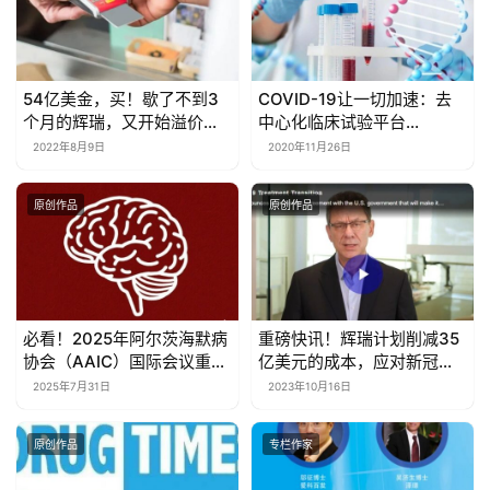
54亿美金，买！歇了不到3
COVID-19让一切加速：去
个月的辉瑞，又开始溢价收
中心化临床试验平台
购了…
Medable达成今年第二笔融
2022年8月9日
2020年11月26日
资
原创作品
原创作品
必看！2025年阿尔茨海默病
重磅快讯！辉瑞计划削减35
协会（AAIC）国际会议重磅
亿美元的成本，应对新冠产
盘点
品销量的持续下滑
2025年7月31日
2023年10月16日
原创作品
专栏作家