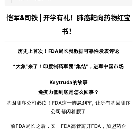
动
恺军&司铁 | 开学有礼！
肺癌靶向药物红宝
B
D
书！
投
融
资
历史上首次！FDA局长就数据可靠性发表评论
平
台
登录
注册
“大象”来了！
印度制药军团”集结”，进军中国市场
药
Keytruda的故事
时
免疫力低到底是怎么回事？
代
学
基因测序公司必读！
FDA这一脚急刹车, 让所有基因测序
苑
公司都闪着腰了
A
前FDA局长之后，又一FDA高管离开FDA，加盟药企
l