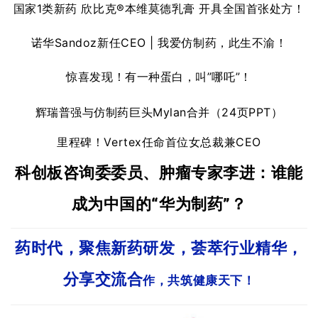
l
国家1类新药 欣比克®本维莫德乳膏 开具全国首张处方！
E
n
诺华Sandoz新任CEO | 我爱仿制药，此生不渝！
g
l
惊喜发现！有一种蛋白，叫”哪吒”！
i
s
辉瑞普强与仿制药巨头Mylan合并（24页PPT）
h
里程碑！Vertex任命首位女总裁兼CEO
联
科创板咨询委委员、肿瘤专家李进：
谁能
系
我
成为中国的“华为制药”？
们
药时代
，聚焦新药研发，荟萃行业精华，
分享交流合
作，共筑健康天下！