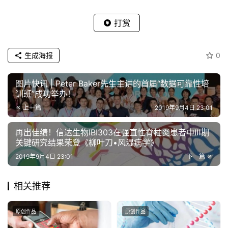
打赏
生成海报
0
图片快讯 | Peter Baker先生主讲的首届“数据可靠性培
训班”成功举办！
上一篇
2019年9月4日 23:01
再出佳绩！信达生物IBI303在强直性脊柱炎患者中Ⅲ期
关键研究结果荣登《柳叶刀•风湿病学》
2019年9月4日 23:01
下一篇
相关推荐
原创作品
原创作品