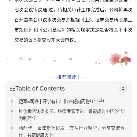
七次会议审议通 过，待相关审计工作完成后，公司将再次
召开董事会审议本次交易并根据《上海 证券交易所股票上
首
页
市规则》和《公司章程》的相关规定决定是否将关于本次
交易的议案提交股东大会审议。
药
资
讯
—— 推荐阅读！——
视
频
Table of Contents
专
区
恺军&司铁 | 开学有礼！肺癌靶向药物红宝书！
科创板咨询委委员、肿瘤专家李进：谁能成为中国的“华
精
为制药”？
彩
药时代，聚焦新药研发，荟萃行业精华，分享交流合
活
作，共筑健康天下！