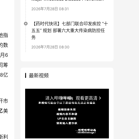
2026年7月28日 08:31
【药时代快讯】七部门联合印发疾控 “十
五五” 规划 部署六大重大传染病防控任
他指
务
k的数
2026年7月28日 08:30
月6
司筹
28亿
最新视频
开市
亿
美
斯利