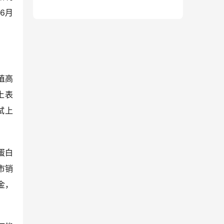
6月
。
值高
上表
试上
蛋白
市销
金，