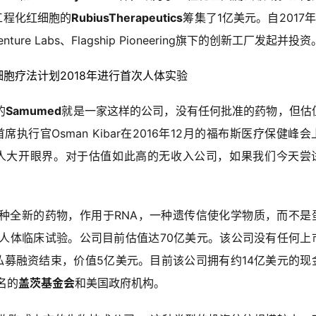
工程化红细胞的
RubiusTherapeutics
筹集了1亿美元。自2017年
ure Labs、Flagship Pioneering旗下的创新工厂发起并投资
”红细胞疗法计划2018年进行首次人体实验
的
Samumed
就是一家这样的公司，没有任何批准的药物，但估
席执行官Osman Kibar在2016年12月的福布斯医疗保健峰会
人大开眼界。对于估值如此高的无收入公司，如果我们今天尝
种全新的药物，作用于RNA，一种遗传信使化学物质，而不是
行人体临床试验。公司目前估值达70亿美元。该公司没有任何上
私募融资结束，价值5亿美元。目前该公司拥有约14亿美元的现
名的
盖茨基金会
和美国政府机构。