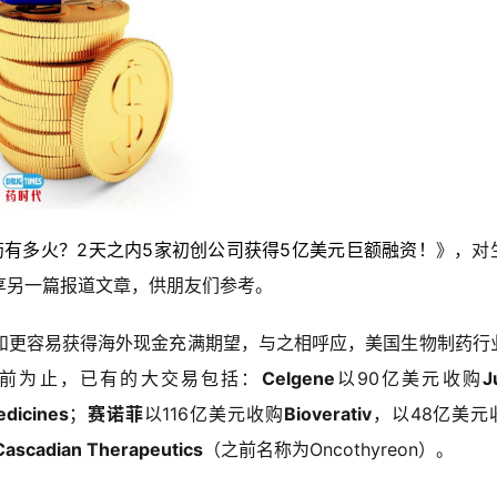
药有多火？2天之内5家初创公司获得5亿美元巨额融资！
》，对
享另一篇报道文章，供朋友们参考。
和更容易获得海外现金充满期望，与之相呼应，美国生物制药行
前为止，已有的大交易包括：
Celgene
以90亿美元收购
J
edicines
；
赛诺菲
以116亿美元收购
Bioverativ
，以48亿美元
Cascadian Therapeutics
（之前名称为Oncothyreon）。