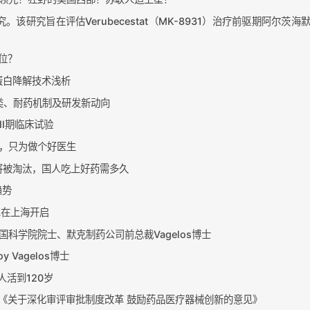
该研究旨在评估Verubecestat（MK-8931）治疗前驱期阿尔茨海
位？
向蛋白降解技术浅析
分类、耐药机制及研发新动向
II期临床试验
，只为做个好医生
厂将被淘汰，国人吃上好药需多久
趋势
TL在上海开启
科学院院士、默克制药公司前总裁Vagelos博士
Vagelos博士
人活到120岁
发《关于深化审评审批制度改革 鼓励药品医疗器械创新的意见》