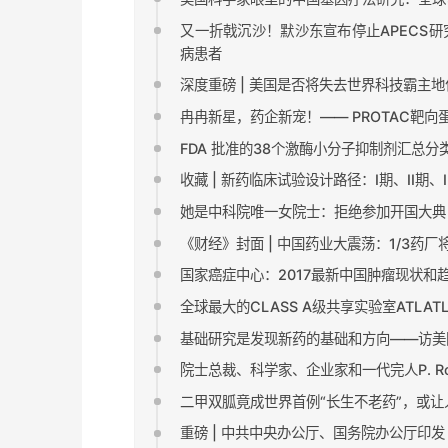
又一折戟沉沙！默沙东宣布停止APECS研究。
病患者
深度重磅 | 美国是否将失去世界科技霸主地
冉冉新星，药企新宠！—— PROTAC靶
FDA 批准的38个激酶小分子抑制剂汇总
收藏 | 新药临床试验设计路径：I期、II期、I
她是中科院唯一女院士：拒绝参加开国大典
《财经》封面 | 中国药业大震荡：1/3药
国家癌症中心：2017最新中国肿瘤现状和
全球最大的CLASS A级共享实验室ATLA
基础研究是发现新药的基础和方向——访美国
院士总裁、科学家、企业家和一代完人P. Roy 
二甲双胍竟成世界首例“长生不老药”，或让
重磅 | 中共中央办公厅、国务院办公厅印