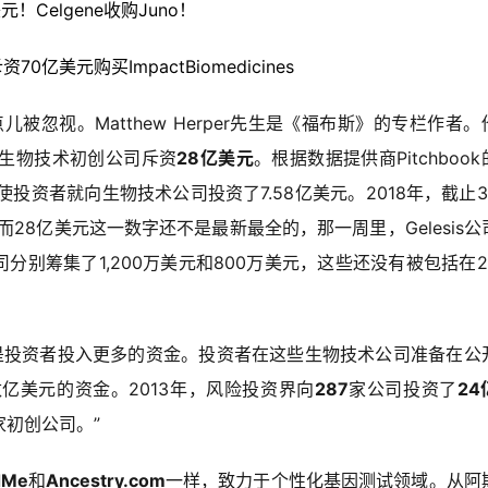
元！Celgene收购Juno！
0亿美元购买ImpactBiomedicines
被忽视。Matthew Herper先生是《福布斯》的专栏作者。
生物技术初创公司斥资
28亿美元
。根据数据提供商Pitchboo
使投资者就向生物技术公司投资了7.58亿美元。2018年，截止3
28亿美元这一数字还不是最新最全的，那一周里，Gelesis公
ot公司分别筹集了1,200万美元和800万美元，这些还没有被包括在
，而是投资者投入更多的资金。投资者在这些生物技术公司准备在公
亿美元的资金。2013年，风险投资界向
287
家公司投资了
24
家初创公司。”
dMe
和
Ancestry.com
一样，致力于个性化基因测试领域。从阿