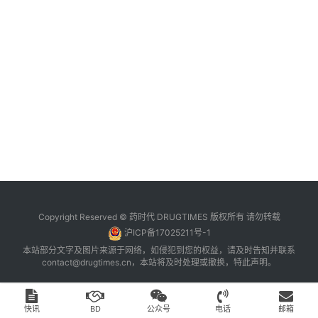
台
登录
注册
药
时
代
学
苑
A
l
l
E
Copyright Reserved © 药时代 DRUGTIMES 版权所有 请勿转载
n
沪ICP备17025211号-1
g
本站部分文字及图片来源于网络，如侵犯到您的权益，请及时告知并联系
l
contact@drugtimes.cn
，本站将及时处理或撤换，特此声明。
i
s
h
快讯
BD
公众号
电话
邮箱