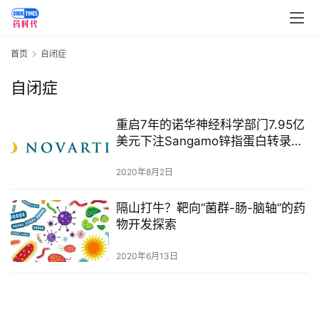
讯
视
首页
自闭症
频
专
自闭症
区
重启7年的诺华神经科学部门7.95亿
精
美元下注Sangamo锌指蛋白转录因
彩
子
活
2020年8月2日
动
隔山打牛？靶向“菌群-肠-脑轴”的药
物开发探索
B
D
2020年6月13日
投
融
资
平