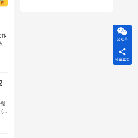
动作
公众号
私有
分享本页
眼
视
（年