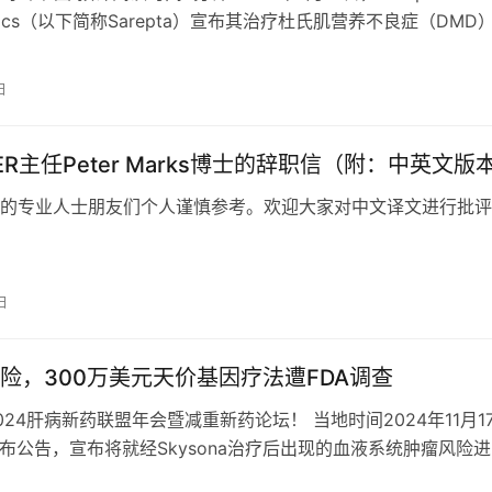
eutics（以下简称Sarepta）宣布其治疗杜氏肌营养不良症（DMD
日
BER主任Peter Marks博士的辞职信（附：中英文版
的专业人士朋友们个人谨慎参考。欢迎大家对中文译文进行批评
日
险，300万美元天价基因疗法遭FDA调查
024肝病新药联盟年会暨减重新药论坛！ 当地时间2024年11月1
发布公告，宣布将就经Skysona治疗后出现的血液系统肿瘤风险
 图片来源：FD…