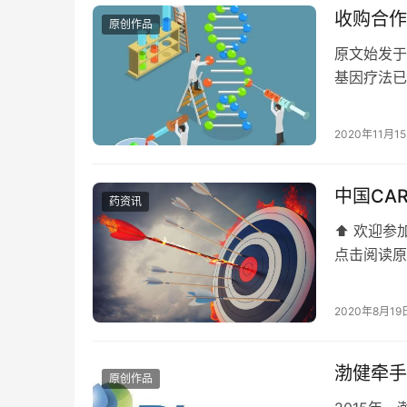
收购合作
原创作品
原文始发于
基因疗法已
多元的Big
2020年11月1
中国CA
药资讯
⬆️ 欢迎
点击阅读原
行）》出台
2020年8月19
渤健牵手
原创作品