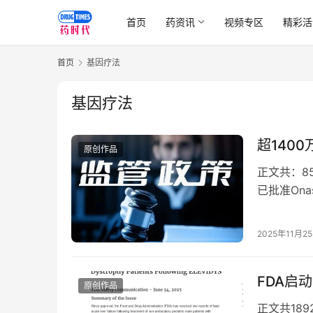
首页
药资讯
视频专区
精彩活
首页
基因疗法
基因疗法
超140
原创作品
正文共：85
已批准Onas
2025年11月2
FDA启
原创作品
正文共189