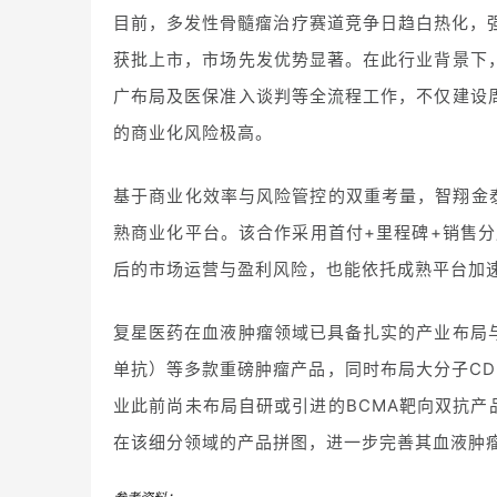
目前，多发性骨髓瘤治疗赛道竞争日趋白热化，强生Te
获批上市，市场先发优势显著。在此行业背景下
广布局及医保准入谈判等全流程工作，不仅建设
的商业化风险极高。
基于商业化效率与风险管控的双重考量，智翔金泰
熟商业化平台。该合作采用首付+里程碑+销售
后的市场运营与盈利风险，也能依托成熟平台加
复星医药在血液肿瘤领域已具备扎实的产业布局
单抗）等多款重磅肿瘤产品，同时布局大分子C
业此前尚未布局自研或引进的BCMA靶向双抗产
在该细分领域的产品拼图，进
一步完善其血液肿