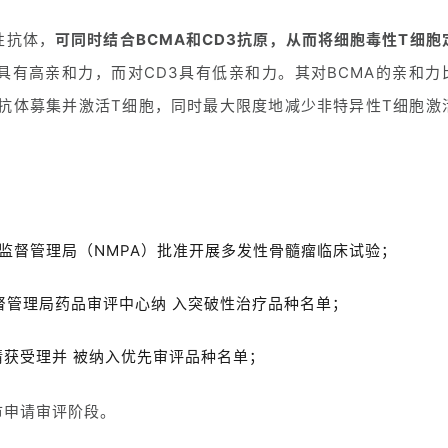
性抗体，
可同时结合BCMA和CD3抗原，从而将细胞毒性T细胞
MA具有高亲和力，而对CD3具有低亲和力。其对BCMA的亲和力
性抗体募集并激活T细胞，同时最大限度地减少非特异性T细胞激
药品监督管理局（NMPA）批准开展多发性骨髓瘤临床试验；
品监督管理局药品审评中心纳 入突破性治疗品种名单；
申请获受理并 被纳入优先审评品种名单；
市申请审评阶段。