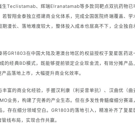
clistamab、辉瑞Elranatamab等多款同靶点双抗药物已
，若智翔金泰独立搭建商业化体系，完成全国医院终端覆盖、学
周期漫长、落地难度较大，整体投入成本也居高不下，企业独自
将GR1803在中国大陆及港澳台地区的权益授权于复星医药这
分成的经典BD模式，既能够提前锁定企业现金流，有效分摊产品
速产品落地上市，大幅提升商业化效率。
与丰富的商业化经验，手握汉利康（利妥昔单抗）、汉曲优（曲
DMO业务，构建了完善的产业生态。但在多发性骨髓瘤细分赛道
品，存在细分领域空白。GR1803的落地引入，精准补齐了复星
瘤管线布局，实现合作共赢。