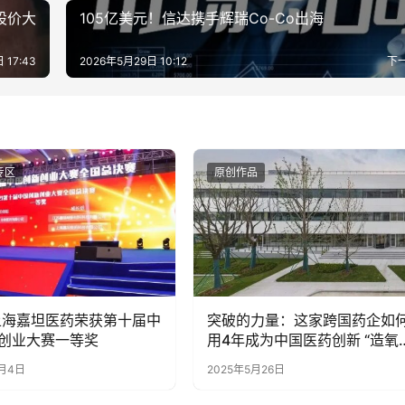
股价大
105亿美元！信达携手辉瑞Co-Co出海
 17:43
2026年5月29日 10:12
下
专区
原创作品
上海嘉坦医药荣获第十届中
突破的力量：这家跨国药企如
创业大赛一等奖
用4年成为中国医药创新 “造氧
机”？
1月4日
2025年5月26日