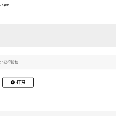
UT.pdf
.cn获得授权
打赏