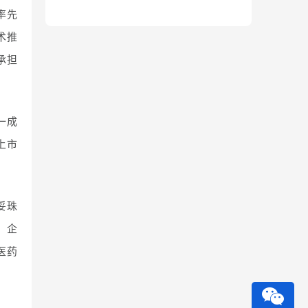
率先
术推
承担
一成
上市
妥珠
，企
医药