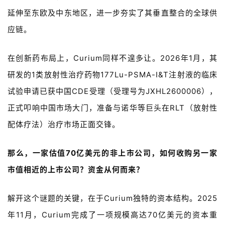
延伸至东欧及中东地区，进一步夯实了其垂直整合的全球供
应链。
在创新药布局上，
Curium
同样不遑多让。
2026
年
1
月，其
研发的
1
类放射性治疗药物
177Lu-PSMA-I&T
注射液的临床
试验申请已获中国
CDE
受理（受理号为
JXHL2600006
），
正式叩响中国市场大门，准备与诺华等巨头在
RLT
（放射性
配体疗法）治疗市场正面交锋。
那么，一家估值
70
亿美元的非上市公司，如何收购另一家
首
市值相近的上市公司？资金从何而来？
页
解开这个谜题的关键，在于
Curium
独特的资本结构。
2025
药
年
11
月，
Curium
完成了一项规模高达
70
亿美元的资本重
资