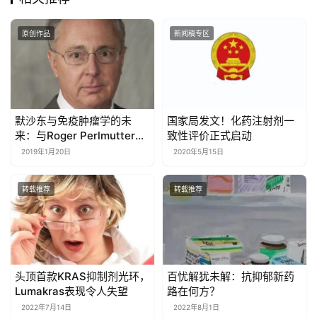
原创作品
新闻稿专区
默沙东与免疫肿瘤学的未
国家局发文！化药注射剂一
来：与Roger Perlmutter博
致性评价正式启动
士的对话
2019年1月20日
2020年5月15日
转载推荐
转载推荐
头顶首款KRAS抑制剂光环，
百忧解犹未解：抗抑郁新药
Lumakras表现令人失望
路在何方？
2022年7月14日
2022年8月1日