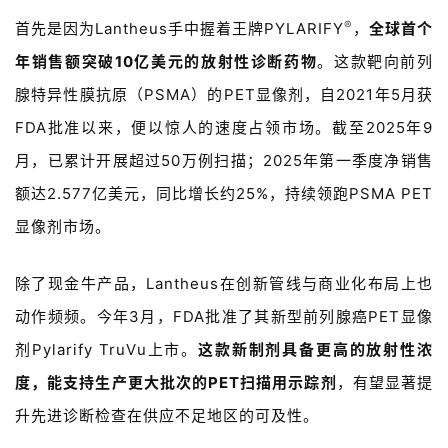
®
首先是因为
Lantheus
手中握着王牌
PYLARIFY
，
全球首个
年销售额突破
10
亿美元的放射性诊断药物
。这款靶向前列
腺特异性膜抗原（
PSMA
）的
PET
显像剂，自
2021
年
5
月获
FDA
批准以来，便以惊人的速度占领市场。截至
2025
年
9
月，已累计开展超过
50
万例扫描；
2025
年第一季度净销售
额达
2.577
亿美元，同比增长约
25%
，持续领跑
PSMA PET
显像剂市场。
除了现金牛产品，
Lantheus
在创新管线与商业化布局上也
动作频频。今年
3
月，
FDA
批准了其新型前列腺癌
PET
显像
剂
Pylarify TruVu
上市。
这款新制剂具备更高的放射性浓
度，能支持生产更大批次的
PET
扫描用示踪剂
，有望显著提
升先进诊断检查在供应不足地区的可及性。