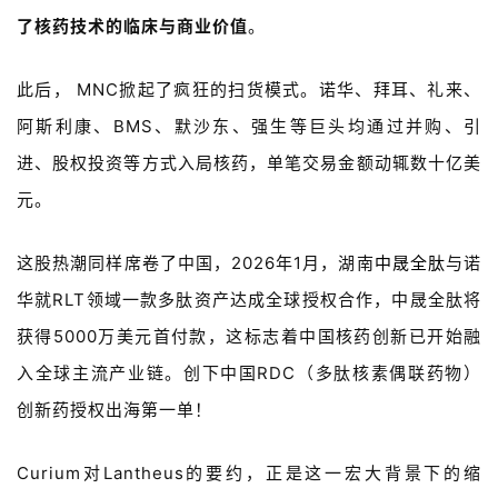
了核药技术的临床与商业价值
。
此后，
MNC
掀起了疯狂的扫货模式。诺华、拜耳、礼来、
阿斯利康、
BMS
、默沙东、强生等巨头均通过并购、引
进、股权投资等方式入局核药，单笔交易金额动辄数十亿美
元。
这股热潮同样席卷了中国，
2026
年
1
月，湖南
中晟全肽
与诺
华就
RLT
领域一款多肽资产达成全球授权合作，中晟全肽将
获得
5000
万美元首付款，这标志着中国核药创新已开始融
入全球主流产业链。创下中国
RDC
（多肽核素偶联药物）
创新药授权出海第一单！
Curium
对
Lantheus
的要约，正是这一宏大背景下的缩