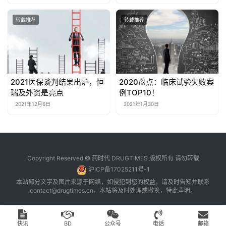
转载推荐
转载推荐
2021医保谈判结果出炉，恒
2020盘点：临床试验失败案
瑞及外资是亮点
例TOP10！
2021年12月6日
2021年1月30日
Copyright Reserved © 药时代 DRUGTIMES 版权所有 请勿转载
沪ICP备17025211号-1
本站部分文字及图片来源于网络，如侵犯到您的权益，请及时告知并联系
contact@drugtimes.cn
，本站将及时处理或撤换，特此声明。
快讯
BD
公众号
电话
邮箱