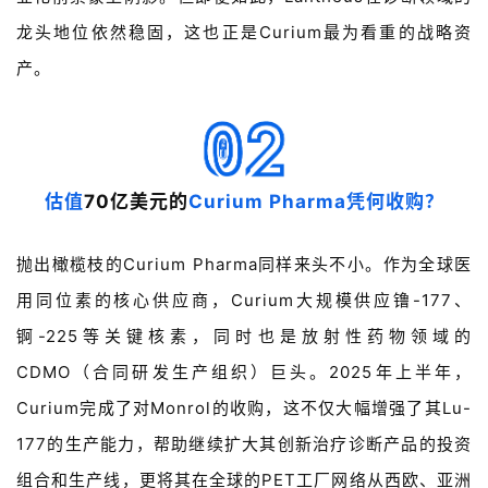
龙头地位依然稳固，这也正是
Curium
最为看重的战略资
产。
估值
70
亿美元的
Curium Pharma凭何收购？
抛出橄榄枝的
Curium Pharma
同样来头不小。作为全球医
用同位素的核心供应商，
Curium
大规模供应镥
-177
、
锕
-225
等关键核素，同时也是放射性药物领域的
CDMO
（合同研发生产组织）巨头。
2025
年上半年，
Curium
完成了对
Monrol
的收购，这不仅大幅增强了其
Lu-
177
的生产能力，帮助继续扩大其创新治疗诊断产品的投资
组合和生产线，更将其在全球的
PET
工厂网络从西欧、亚洲