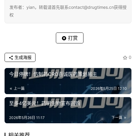
发布者：yian，转载请首先联系contact@drugtimes.cn获得授
权
打赏
生成海报
0
今日停牌！仿制药CRO百诚医药策划易主
上一篇
2026年5月25日 12:10
至多4亿美元！药明生物宣布回购
2026年5月26日 11:17
下一篇
相关推荐