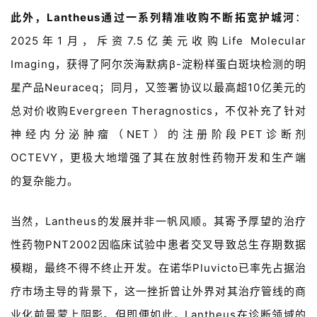
此外，
Lantheus
通过一系列精准收购不断拓宽护城河
：
2025
年
1
月，斥资
7.5
亿美元收购
Life Molecular
Imaging
，获得了阿尔茨海默病
β-
淀粉样蛋白斑块检测的明
星产品
Neuraceq
；同月，又签署协议以最高超
10
亿美元的
总对价收购
Evergreen Theragnostics
，不仅补充了针对
神经内分泌肿瘤（
NET
）的注册阶段
PET
诊断剂
OCTEVY
，更极大地增强了其在放射性药物开发和生产端
的复杂能力。
当然，
Lantheus
的发展并非一帆风顺。其寄予厚望的治疗
性药物
PNT2002
因临床试验中患者交叉导致总生存期数据
模糊，最终不得不终止开发。在诺华
Pluvicto
已率先占据治
疗市场主导的背景下，这一挫折曾让外界对其治疗管线的商
业化前景蒙上阴影。但即便如此，
Lantheus
在诊断领域的