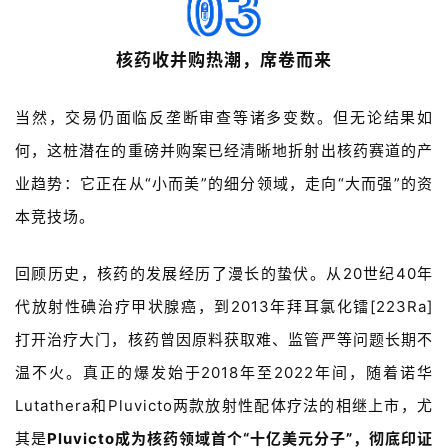
联
核药收并购热潮，席卷而来
系
我
当然，交易仍面临反垄断审查等诸多变数。但无论结果如
们
何，这桩潜在的重磅并购案已经清晰地折射出核药赛道的产
业趋势：它正在从“小而美”的细分领域，走向“大而强”的资
本竞技场。
回顾历史，核药的发展经历了漫长的蛰伏。从
20
世纪
40
年
代放射性碘治疗甲状腺癌，到
2013
年拜耳氯化镭
[223Ra]
打开治疗大门，核药曾因原料获取难、监管严等问题长期不
温不火。真正的爆发始于
2018
年至
2022
年间，随着诺华
Lutathera
和
Pluvicto
两款放射性配体疗法的相继上市，尤
其是
Pluvicto
成为核药领域首个
“
十亿美元分子
”
，彻底印证