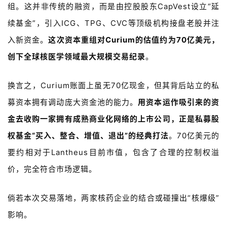
组。这并非传统的融资，而是由控股股东
CapVest
设立
“
延
讯
续基金
”
，引入
ICG
、
TPG
、
CVC
等顶级机构接盘老股并注
视
入新资金。
这次资本重组对
Curium
的估值约为
70
亿美元，
频
创下全球核医学领域最大规模交易纪录
。
专
区
换言之，
Curium
账面上虽无
70
亿现金，但其背后站立的私
精
募资本拥有调动庞大资金池的能力。
用资本运作吸引来的资
彩
金去收购一家拥有成熟商业化网络的上市公司，正是私募股
活
权基金
“
买入、整合、增值、退出
”
的经典打法
。
70
亿美元的
动
要约相对于
Lantheus目前
市值，包含了合理的控制权溢
B
价，完全符合市场逻辑。
D
投
倘若本次交易落地，两家核药企业的结合或碰撞出“核爆级”
融
资
影响。
平