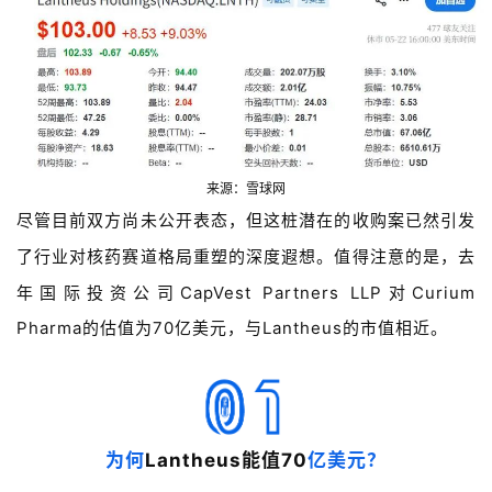
来源：雪球网
尽管目前双方尚未公开表态，但这桩潜在的收购案已然引发
了行业对核药赛道格局重塑的深度遐想。值得注意的是，
去
年
国际投资公司
CapVest Partners LLP对
Curium
Pharma
的估值为70亿美元，与
Lantheus的市值
相近。
为何
Lantheus能
值
70
亿美元？