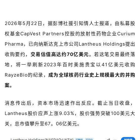
2026年
5
月
22
日，据彭博社援引知情人士报道，由私募股
权基金
CapVest Partners
控股的放射性药物企业
Curium
Pharma
，已向纳斯达克上市公司
Lantheus Holdings
提出
收购要约，
交易估值高达约
70
亿美元
。
若这笔交易最终落
地，将一举刷新
2023
年百时美施贵宝以
41
亿美元收购
RayzeBio
的纪录，
成为全球核药行业史上规模最大的并购
案。
消息传出后，资本市场迅速作出反应。截止当日收盘，
Lantheus
股价应声上涨
9.03%
，
股价强势突破
100
美元大
关，总市值攀升至
67。06
亿美元
。