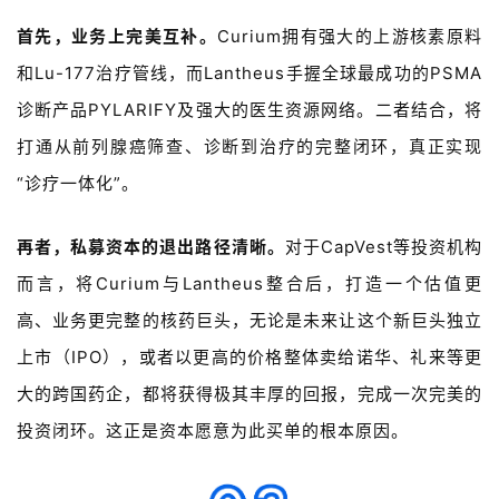
台
登录
注册
首先，业务上完美互补。
Curium
拥有强大的上游核素原料
和
Lu-177
治疗管线，而
Lantheus
手握全球最成功的
PSMA
药
时
诊断产品
PYLARIFY
及强大的医生资源网络。二者结合，将
代
打通从前列腺癌筛查、诊断到治疗的完整闭环，真正实现
学
“
诊疗一体化
”
。
苑
再者，私募资本的退出路径清晰。
对于
CapVest
等投资机构
A
l
而言，将
Curium
与
Lantheus
整合后，打造一个估值更
l
高、业务更完整的核药巨头，无论是未来让这个新巨头独立
E
上市（
IPO
），或者以更高的价格整体卖给诺华、礼来等更
n
g
大的跨国药企，都将获得极其丰厚的回报，完成一次完美的
l
投资闭环。这正是资本愿意为此买单的根本原因。
i
s
h