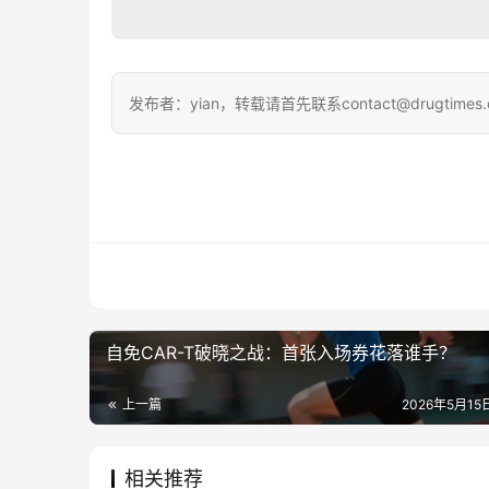
发布者：yian，转载请首先联系contact@drugtimes
自免CAR-T破晓之战：首张入场券花落谁手？
上一篇
2026年5月15日
相关推荐