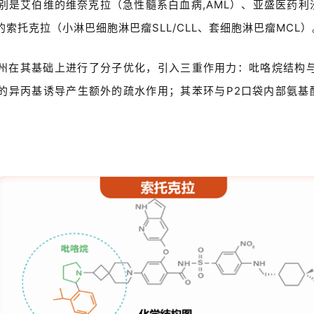
别是
艾伯维的维奈克拉（急性髓系白血病,AML）、亚盛医药利
的
索托克拉（小淋巴细胞淋巴瘤SLL/CLL、套细胞淋巴瘤MCL）
州在其基础上进行了分子优化，
引入
三重作用力：
吡咯烷结构
的异丙基诱导产生额外的疏水作用；其苯环与
P2
口袋内部氨基