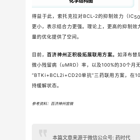
得益于此，
索托克拉对
BCL-2
的抑制效力（
IC
5
更小，表示
结合力更强
。理论上，更高的抑制效
量的优化提供了空间。
目前，
百济神州正积极拓展联用方案。
如
泽布替
微小残留病（
uMRD
）率，以及
100%
的
30
个月
“BTKi+BCL2i+CD20
单抗
”三药联用方案，
在
1
持缓解状态。
参考资料：百济神州官微
本篇文章来源于微信公众号: 药时代