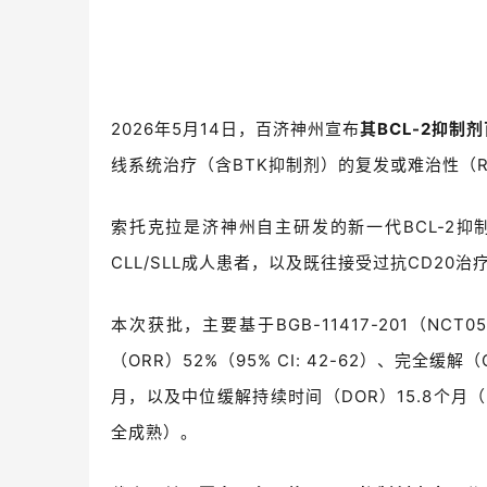
2026年5月14日，百济神州宣布
其BCL-2抑制
线系统治疗（含BTK抑制剂）的复发或难治性（R
索托克拉是
济神州自主研发的新一代
BCL-2
抑制
CLL/SLL
成人患者，以及既往接受过抗
CD20
治
本次获批，主要基于BGB-11417-201（NC
（ORR）52%（95% CI: 42-62）、完全缓解（
月，以及中位缓解持续时间（DOR）15.8个月（9
全成熟）。