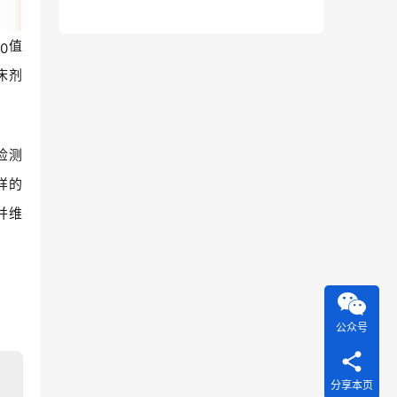
值
0
床剂
检测
样的
并维
公众号
分享本页