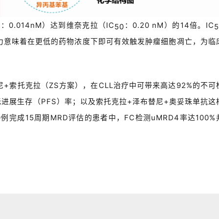
：
0.014nM
）达到维奈克拉（
IC
：
0.20 nM
）的
14
倍。
IC
0
50
5
力意味着在更低的药物浓度下即可有效触发肿瘤细胞凋亡，为临
尼
+
索托克拉（
ZS
方案），在
CLL
治疗中可
带来高达
92%
的不可
无进展生存（
PFS
）率；以及
索托克拉
+
泽布替尼
+
奥妥珠单抗这
0
例完成
15
周期
MRD
评估的患者中，
FC
检测
uMRD4
率达
100%