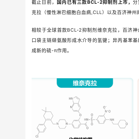
截止日前，
国内已有三款
BCL-2抑制剂上市，
分
克拉（慢性淋巴细胞白血病,CLL）以及
百济神州
相较于全球首款BCL-2抑制剂
维奈克拉，百济神
口袋主链缬氨酸形成水介导的氢键；异丙基苯基
成新的硫
-π作用
。