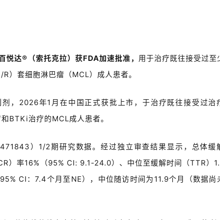
剂百悦达
®
（索托克拉）获FDA加速批准，
用于治疗既往接受过至
/R）套细胞淋巴瘤（MCL）成人患者。
剂，2026年1月
在中国正式获批上市，
于治疗既往接受过治
疗和
BTKi
治疗的
MCL
成人患者。
T05471843）1/2期研究数据。经过独立审查结果显示，总体缓
CR）率16%（95% CI: 9.1-24.0）、中位至缓解时间（TTR）1
5% CI：7.4个月至NE），中位随访时间为11.9个月（数据尚