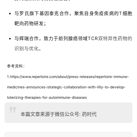
l
l
与罗氏旗下基因泰克合作，聚焦自身免疫疾病的
T
细胞
E
靶向药物研发；
n
g
与辉瑞合作，致力于前列腺癌领域
TCR
双特异性药物的
l
识别与优化。
i
s
h
参考资料：
1.
https://www.repertoire.com/about/press-releases/repertoire-immune-
联
medicines-announces-strategic-collaboration-with-lilly-to-develop-
系
我
tolerizing-therapies-for-autoimmune-diseases
们
本篇文章来源于微信公众号: 药时代