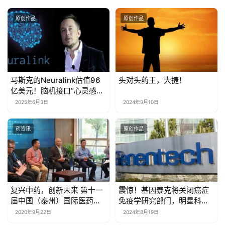
原创作品
原创作品
马斯克的Neuralink估值96
头对头药王，大捷！
亿美元！脑机接口“心灵感
应”要来了！
2025年6月3日
2024年9月10日
药资讯
原创作品
复兴中药，创新未来 第十一
震惊！基因泰克将关闭癌症
届中国（泰州）国际医药博
免疫学研究部门，明星科学
览会·中药产业未来高质量发
家将离职
2020年9月22日
2024年8月19日
展论坛圆满召开