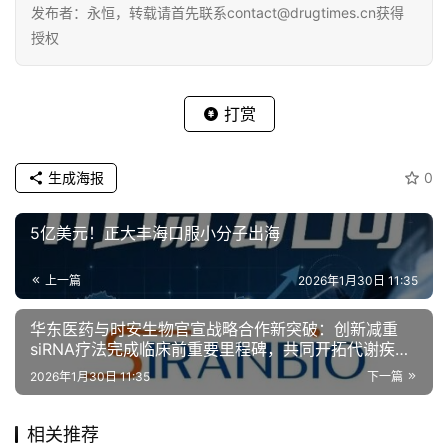
发布者：永恒，转载请首先联系contact@drugtimes.cn获得
授权
打赏
生成海报
0
5亿美元！正大丰海口服小分子出海
上一篇
2026年1月30日 11:35
华东医药与时安生物官宣战略合作新突破：创新减重
siRNA疗法完成临床前重要里程碑，共同开拓代谢疾病
精准治疗新阶段
2026年1月30日 11:35
下一篇
相关推荐