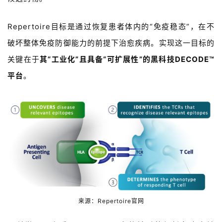
Repertoire目标是通过恢复患者体内的“免疫稳态”，在不
破坏整体免疫防御能力的前提下治愈疾病。实现这一目标的
首
关键在于
其
“工业化”且具备“可扩展性”的黑科技
DECODE™
页
平台
。
药
资
讯
视
频
专
区
来源：
Repertoire官网
精
彩