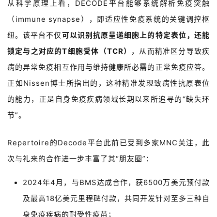
从科学原理上看，DECODE平台能够系统解析免疫突触
活
动
（immune synapse），即适应性免疫系统的关键调控枢
纽。该平台不仅
可以识别抗原呈递细胞上的特定表位，还能
B
锁定与之对应的T细胞受体（TCR）
，从而精准区分导致疾
D
病的异常免疫相互作用与维持健康所必需的正常免疫应答。
投
融
正如Nissen博士所指出的，这种精准发现致病性抗原表位
资
的能力，正是自身免疫疾病领域长期以来所追寻的“缺失环
平
台
节”。
登录
注册
药
Repertoire的Decode平台此前已受到多家MNC关注，此
时
次与礼来的合作进一步丰富了其“朋友圈”：
代
学
2024
年
4
月，与BMS达成合作，获
6500
万美元预付款
苑
及最高
18
亿美元里程碑付款，共同开发针对至多三种自
身免疫疾病的耐受性疫苗；
A