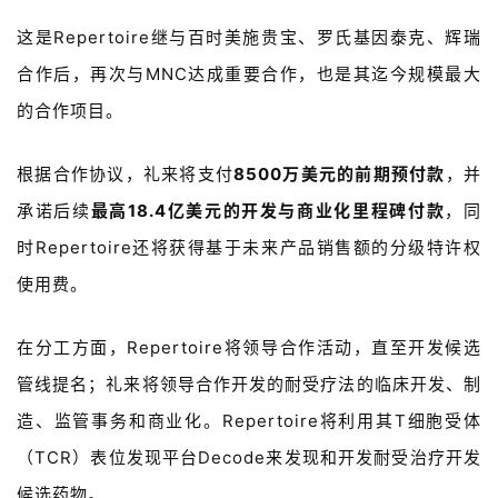
这是Repertoire继与百时美施贵宝、罗氏基因泰克、辉瑞
合作后，再次与MNC达成重要合作，也是其迄今规模最大
的合作项目。
根据合作协议，礼来将支付
8500
万美元的前期预付款
，并
承诺后续
最高
18.4
亿美元的开发与商业化里程碑付款
，同
时
Repertoire
还将获得基于未来产品销售额的分级特许权
使用费。
在分工方面，
Re
pertoire将领导合作活动，直至开发候选
管线提名；礼来将领导合作开发的耐受疗法的临床开发、制
造、监管事务和商业化。Repertoire将利用其T细胞受体
（TCR）表位发现平台
Decode
来发现和开发耐受治疗开发
候选药物。