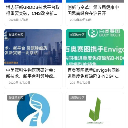
博志研新GRDDS技术平台取
创新与变革：第五届健康中
得重要突破，CNS改良新药
国思南峰会在沪召开
获得IND受理！
2021年12月6日
2023年12月14日
新闻稿专区
新闻稿专区
中美冠科生物医药研讨会：
百奥赛图携手Envigo共同推
新技术、新平台引领肿瘤药
进重度免疫缺陷B-NDG小鼠
物研发新突破—北京站
销售
2020年11月30日
2021年9月29日
新闻稿专区
新闻稿专区