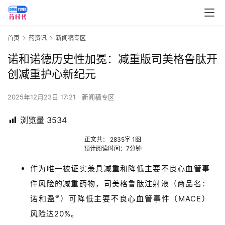
首页
药资讯
新闻稿专区
诺和诺德历史性加冕：减重版司美格鲁肽开
创减重护心新纪元
2025年12月23日 17:21
新闻稿专区
浏览量
3534
正文共：
2835
字
1
图
预计阅读时间：
7
分钟
作为唯一被证实兼具减重和降低主要不良心血管事
件风险的减重药物，
司美格鲁肽
注射液（商品名：
®
诺和盈
）可降低主要不良心血管事件（
MACE
）
风险达
20%
。