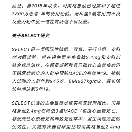
验证。自2018年以来，司美格鲁肽已经累积了超过
B
3800万患者-年的使用经验。诺和盈®最常见的不良
D
反应为轻中度一过性胃肠道不良反应。
投
融
关于SELECT研究
资
平
SELECT是一项国际性随机、双盲、平行分组、安慰
台
登录
注册
剂对照试验，旨在评估司美格鲁肽2.4mg和安慰剂
结合标准治疗，在超重或肥胖且已确诊心血管疾病但
药
无糖尿病病史的人群中预防MACE的有效性19。被纳
时
入试验的人群年龄≥45岁、BMI≥27kg/m2，最长随
代
访时间达到5年19。
学
苑
SELECT试验的主要目标是证实与安慰剂相比，司美
格鲁肽2.4mg在降低3点MACE（包括心血管死亡、
A
非致死性心肌梗死和非致死性卒中）发生风险方面的
l
优效性。关键的次要目标是比较司美格鲁肽2.4mg
l