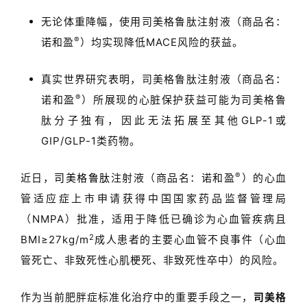
无论体重降幅，使用司美格鲁肽注射液（商品名：
®
诺和盈
）均实现降低
MACE
风险的获益。
真实世界研究表明，
司美格鲁肽注射液（商品名：
®
诺和盈
）
所展现的心脏保护获益可能为司美格鲁
肽分子独有，因此无法拓展至其他
GLP-1
或
GIP/GLP-1
类药物。
®
近日，
司美格鲁肽
注射液（商品名：诺和盈
）的心血
管适应症上市申请获得中国国家药品监督管理局
（
NMPA
）批准，适用于降低已确诊为心血管疾病且
2
BMI
≥
27kg/m
成人患者的主要心血管不良事件（心血
管死亡、非致死性心肌梗死、非致死性卒中）的风险。
作为当前肥胖症标准化治疗中的重要手段之一，
司美格