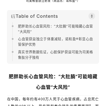
®
司美格鲁肽注射液（商品名：诺和盈
）
Table of Contents
肥胖助长心血管风险：“大肚腩”可能暗藏心血管
“大风险”
心血管获益独立于体重减轻，诺和盈®彰显心血
管保护优势
真实世界数据佐证，心脏保护获益可能为司美格
鲁肽分子独有
肥胖助长心血管风险：
“
大肚腩
”
可能暗藏
心血管
“
大风险
”
在中国，每年约有
400
万人死于心血管疾病，占总死亡
8