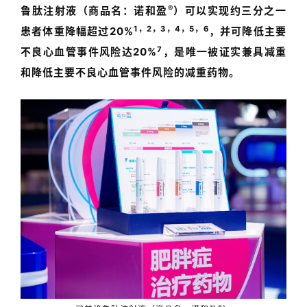
®
鲁肽注射液（商品名：诺和盈
）可以实现约三分之一
1，2，3，4，5，6
患者体重降幅超过
20%
，并
可降低主要
7
不良心血管事件风险达
20%
，
是唯一被证实兼具减重
和降低主要不良心血管事件风险的减重药物
。