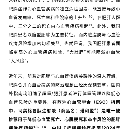
人数的
40%
以上，是伤残和寿命损失的重要原因
。而
肥胖症作为心血管疾病的独立危险因素，能直接导致心
9、10
血管发病率、死亡率和住院率的上升
。
在肥胖人群
11
中，三分之二的死亡由心血管疾病引起
。此外，我国
肥胖患者以腹型肥胖为主要特征，而内脏脂肪与心血管
12
疾病风险增加密切相关
。也就是说，我国肥胖患者面
临更高的心血管疾病风险，
“
大肚腩
”
可能暗藏心血管
“
大风险
”
。
近年来，随着对肥胖与心血管疾病关联性的深入理解，
肥胖合并心血管疾病的防治理念正经历深刻变革。国内
外指南均明确了超重
/
肥胖患者进行体重管理以降低心
血管风险的重要性。
在欧洲心血管学会（
ESC
）指南
®
中，
司美格鲁肽注射液（商品名：诺和盈
）
是唯一被
推荐用于降低心血管死亡、心肌梗死和卒中风险的肥胖
13、14
症治疗药物
。中国《肥胖症诊疗指南
(2024
年