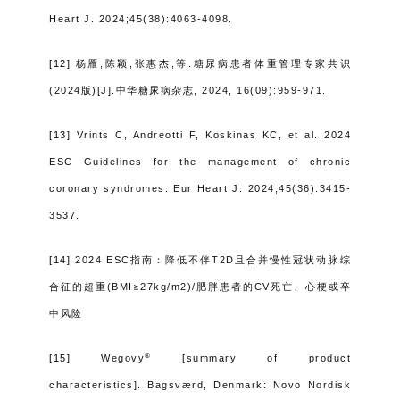
Heart J. 2024;45(38):4063-4098.
[12]
杨雁
,
陈颖
,
张惠杰
,
等
.
糖尿病患者体重管理专家共识
(2024
版
)[J].
中华糖尿病杂志
, 2024, 16(09):959-971.
[13]
Vrints C, Andreotti F, Koskinas KC, et al. 2024
ESC Guidelines for the management of chronic
coronary syndromes. Eur Heart J. 2024;45(36):3415-
3537.
[14]
2024 ESC
指南：降低不伴
T2D
且合并慢性冠状动脉综
合征的超重
(BMI
≥
27kg/m2)/
肥胖患者的
CV
死亡、心梗或卒
中风险
®
[15]
Wegovy
[summary of product
characteristics].
Bagsværd, Denmark: Novo Nordisk