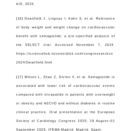
A/S; 2024.
[16]
Deanfield J, Lingvay I, Kahn S, et al.
Relevance
of body weight and weight change on cardiovascular
benefit with semaglutide: a pre-specified analysis of
the SELECT trial. Accessed November 7, 2024.
https://sciencehub.novonordisk.com/congresses/eco
2024/Deanfield.html
[17]
Wilson L, Zhao Z, Divino V, et al. Semaglutide is
associated with lower risk of cardiovascular events
compared with tirzepatide in patients with overweight
or obesity and ASCVD and without diabetes in routine
clinical practice. Oral presentation at the European
Society of Cardiology Congress 2025; 29 August–01
September 2025; IFEMA Madrid, Madrid, Spain.