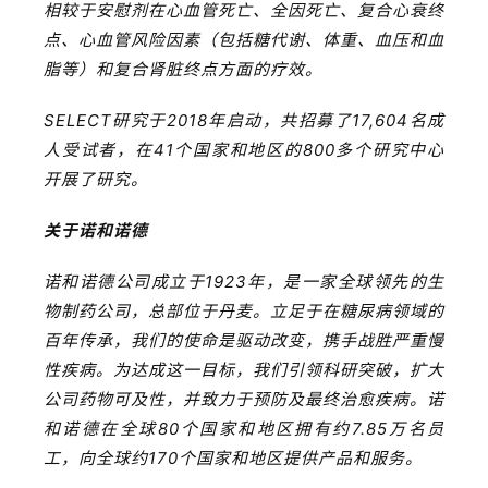
相较于安慰剂在心血管死亡、全因死亡、复合心衰终
E
点、心血管风险因素（包括糖代谢、体重、血压和血
n
g
脂等）和复合肾脏终点方面的疗效。
l
i
SELECT研究于2018年启动，共招募了17,604名成
s
人受试者，在41个国家和地区的800多个研究中心
h
开展了研究。
关于诺和诺德
联
系
诺和诺德公司成立于1923年，是一家全球领先的生
我
们
物制药公司，总部位于丹麦。立足于在糖尿病领域的
百年传承，我们的使命是驱动改变，携手战胜严重慢
性疾病。为达成这一目标，我们引领科研突破，扩大
公司药物可及性，并致力于预防及最终治愈疾病。诺
和诺德在全球80个国家和地区拥有约7.85万名员
工，向全球约170个国家和地区提供产品和服务。