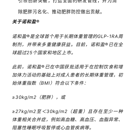
引领创新突破，打造全面的研发管线，并为消
除肥胖污名化、推动肥胖防控做出贡献。
关于诺和盈®
诺和盈®是全球首个用于长期体重管理的GLP-1RA周
制剂，并带来多重健康获益。目前，诺和盈®已在全
球超过25个国家和地区上市。
此前，诺和盈®已在中国获批适用于在控制饮食和增
加体力活动的基础上对成人患者的长期体重管理，初
始体重指数（BMI）符合以下条件：
≥30kg/m2（肥胖），或
≥27kg/m2至＜30kg/m2（超重）且存在至少一种
体重相关合并症，例如高血糖、高血压、血脂异常、
阻塞性睡眠呼吸暂停或心血管疾病等。