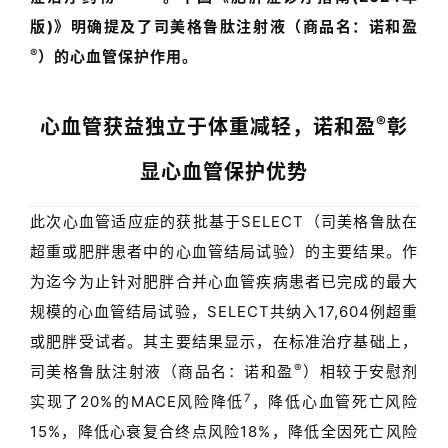
版
)
》明确提及了
司美格鲁肽注射液（商品名：诺和盈
®
）
的心血管保护作用。
®
心血管获益独立于体重减轻，
诺和盈
彰
显心血管保护优势
此次心血管适应症的获批基于
SELECT
（司美格鲁肽在
超重或肥胖患者中的心血管结局试验）的主要结果。作
为
迄今为止针对肥胖合并心血管疾病患者已完成的最大
规模的心血管结局试验，
SELECT
共纳入
17,604
例超重
或肥胖受试者。其主要结果显示，在标准治疗基础上，
®
司美格鲁肽注射液（商品名：诺和盈
）相较于安慰剂
7
实现了
20%
的
MACE
风险降低
，降低心血管死亡风险
15%
，降低心衰复合终点风险
18%
，降低全因死亡风险