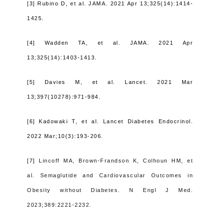
[3]
Rubino D, et al. JAMA. 2021 Apr 13;325(14):1414-
1425.
[4]
Wadden TA, et al.
JAMA. 2021 Apr
13;325(14):1403-1413.
[5]
Davies M, et al. Lancet. 2021 Mar
13;397(10278):971-984.
[6]
Kadowaki T, et al. Lancet Diabetes Endocrinol.
2022 Mar;10(3):193-206.
[7]
Lincoff MA, Brown-Frandson K, Colhoun HM, et
al.
Semaglutide and Cardiovascular Outcomes in
Obesity without Diabetes.
N Engl J Med.
2023;389:2221-2232.