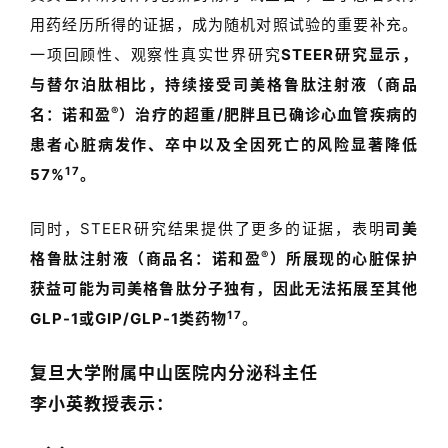
用药经历所得的证据，成为随机对照试验的重要补充。
一项回顾性、观察性真实世界研究
STEER
研究显示，
与替尔泊肽相比，持续接受司美格鲁肽注射液（商品
®
名：诺和盈
）治疗的超重
/
肥胖且已确诊心血管疾病的
患者心脏病发作、卒中以及全因死亡的风险显著降低
17
57%
。
同时，
STEER
研究结果提供了更多的证据，表明
司美
®
格鲁肽注射液（商品名：诺和盈
）
所展现的心脏保护
获益可能为司美格鲁肽分子独有，因此无法拓展至其他
17
GLP-1
或
GIP/GLP-1
类药物
。
复旦大学附属中山医院内分泌科主任
李小英教授表示
：