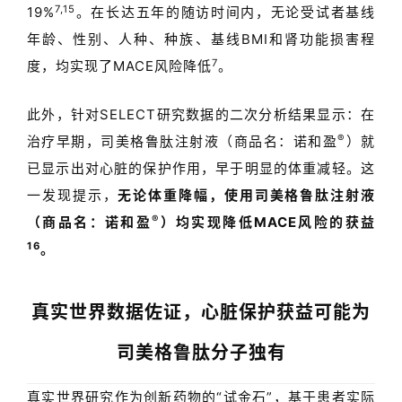
7,
15
19%
。在长达五年的随访时间内，无论受试者基线
年龄、性别、人种、种族、基线
BMI
和肾功能损害程
7
度，均实现了
MACE
风险降低
。
此外，针对
SELECT
研究数据的二次分析结果显示：在
®
治疗早期，司美格鲁肽注射液（商品名：诺和盈
）就
已显示出对心脏的保护作用，早于明显的体重减轻。这
一发现提示，
无论体重降幅，使用司美格鲁肽注射液
®
（商品名：诺和盈
）均实现降低
MACE
风险的获益
16
。
真实世界数据佐证，
心脏保护获益可能为
司美格鲁肽分子独有
真实世界研究作为创新药物的
“
试金石
”
，
基于患者实际