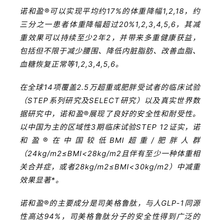
诺和盈®可以实现平均约17%的体重降幅1,2,18，约
三分之一患者体重降幅超过20%1,2,3,4,5,6，其减
首
页
重效果可以持续至少2年2，并带来多重健康获益，
包括但不限于减少腰围、降低内脏脂肪、改善血脂、
药
血糖恢复正常等1,2,3,4,5,6。
资
在全球14项覆盖2.5万超重或肥胖受试者的临床试验
讯
（STEP系列研究及SELECT研究）以及真实世界数
据研究中，诺和盈®展现了良好的安全性和耐受性。
视
频
以中国为主的区域性3期临床试验STEP 12证实，诺
专
和盈®在中国较低BMI超重/肥胖人群
区
（24kg/m2≤BMI<28kg/m2且伴有至少一种体重相
关合并症，或者28kg/m2≤BMI<30kg/m2）中减重
精
效果显著*。
彩
活
诺和盈®的主要成分是司美格鲁肽，与人GLP-1同源
动
性高达94%，司美格鲁肽分子的安全性得到广泛的