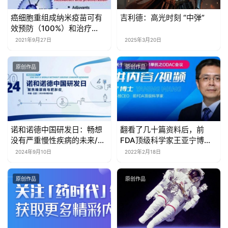
癌细胞重组成纳米疫苗可有
吉利德：高光时刻 “中弹”
效预防（100%）和治疗
（25%）多种癌症
2021年9月27日
2025年3月20日
原创作品
原创作品
诺和诺德中国研发日：畅想
翻看了几十篇资料后，前
没有严重慢性疾病的未来/星
FDA顶级科学家王亚宁博士
起点2024优胜者揭晓
把这件事捋顺了（附演讲视
2024年9月10日
2022年2月18日
频+PPT）
原创作品
原创作品