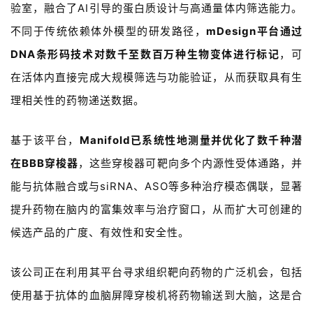
验室，融合了
AI
引导的蛋白质设计与高通量体内筛选能力。
不同于传统依赖体外模型的研发路径，
mDesign
平台通过
DNA
条形码技术对数千至数百万种生物变体进行标记
，可
在活体内直接完成大规模筛选与功能验证，从而获取具有生
理相关性的药物递送数据。
基于该平台，
Manifold
已系统性地测量并优化了数千种潜
在
BBB
穿梭器
，这些穿梭器可靶向多个内源性受体通路，并
能与抗体融合或与
siRNA
、
ASO
等多种治疗模态偶联，显著
提升药物在脑内的富集效率与治疗窗口，从而扩大可创建的
候选产品的广度、有效性和安全性。
该公司正在利用其平台寻求组织靶向药物的广泛机会，包括
使用基于抗体的血脑屏障穿梭机将药物输送到大脑，这是合