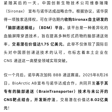
紧随其后的一天，中国创新生物技术公司维泰瑞隆
（
Sironax
） 宣布与诺华达成战略合作。根据协议，诺华获
得一项独家选择权，可在评估期内
收购
Sironax
自主研发的
「脑部递送模组」（
BDM
）平台
。该平台是一种差异化的
血脑屏障穿透技术，旨在提高多种形式药物的脑部递送效
率，
交易潜在价值达
1.75
亿美元
。此举不仅体现了国际巨
头对中国原创递送技术的认可，也标志着本土企业在
CNS
递送这一高壁垒领域实现突破。
仅一个月后，诺华再次加码
BBB
递送赛道。
2025
年
8
月
26
日，
BioArctic AB
宣布与诺华达成合作，共同开发
基于其
专有的脑部递送（
BrainTransporter
）技术与未公开的
CNS
靶点结合，开发新疗法
，交易潜在价值达
8.02
亿美
元
！