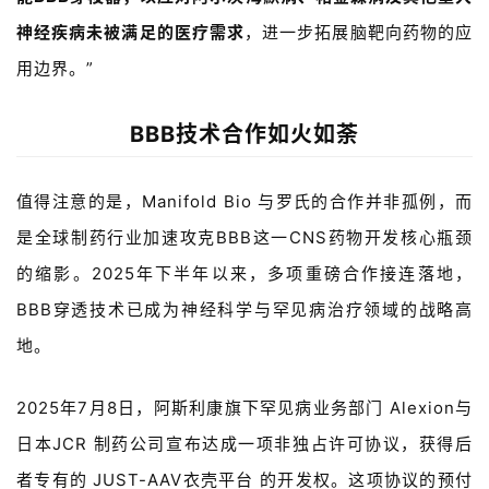
动
神经疾病未被满足的医疗需求
，进一步拓展脑靶向药物的应
用边界。”
B
D
投
BBB技术合作如
火如
荼
融
资
值得注意的是，
Manifold Bio
与罗氏的合作并非孤例，而
平
台
是全球制药行业加速攻克
BBB
这一
CNS
药物开发核心瓶颈
登录
注册
的缩影。
2025
年下半年以来，多项重磅合作接连落地，
药
BBB
穿透技术已成为神经科学与罕见病治疗领域的战略高
时
代
地。
学
苑
2025
年
7
月
8
日，阿斯利康旗下罕见病业务部门
Alexion
与
日本
JCR
制药公司宣布达成一项非独占许可协议，获得后
A
者专有的
JUST-AAV
衣壳平台 的开发权。这项协议的预付
l