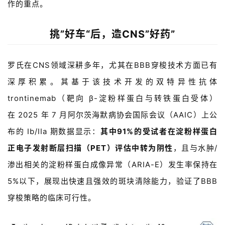
作的重点。
挑”
好车“后，造CNS”好药”
罗氏在
CNS
领域深耕多年，尤其在
BBB穿梭技术方面已有
深厚积累。其基于该技术开发的双特异性抗体
trontinemab
（靶向
β-
淀粉样蛋白与转铁蛋白受体）
在
2025
年
7
月阿尔茨海默病协会国际会议（
AAIC
）上公
布的
Ib/IIa
期数据显示：
其中
91%
的受试者在淀粉样蛋白
正电子发射断层扫描（
PET
）评估中转为阴性
，且与水肿
/
渗出相关的淀粉样蛋白成像异常（
ARIA-E
）发生率保持在
5%
以下，展现出快速且强效的斑块清除能力，验证了
BBB
穿梭策略的临床可行性。