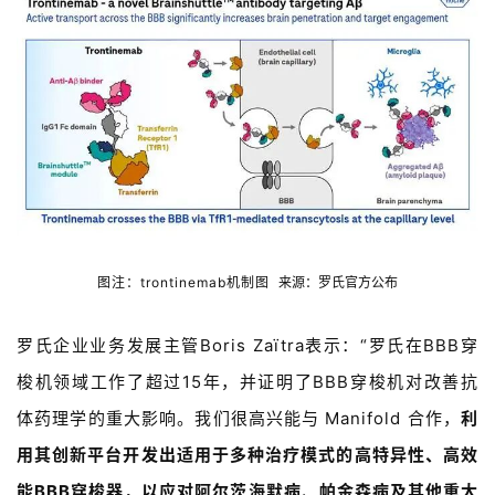
首
页
药
资
讯
图注：trontinemab机制图
来源：罗氏官方公布
视
频
专
罗氏企业业务发展主管
Boris Zaïtra
表示：
“
罗氏在
BBB
穿
区
梭机领域工作了超过
15
年，并证明了
BBB
穿梭机对改善抗
体药理学的重大影响。
我们很高兴能与
Manifold
合作，
利
精
用其创新平台开发出适用于多种治疗模式的高特异性、高效
彩
活
能
BBB
穿梭器，以应对阿尔茨海默病、帕金森病及其他重大