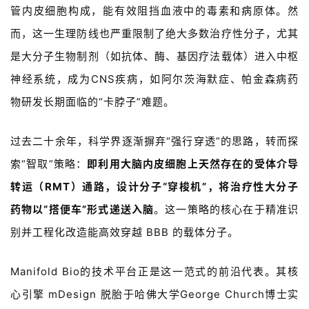
管内皮细胞构成，能有效阻挡血液中的毒素和病原体。然
而，这一生理防线也严重限制了绝大多数治疗性分子，尤其
是大分子生物制剂（如抗体、酶、基因疗法载体）进入中枢
神经系统，成为
CNS
疾病，如阿尔茨海默症、帕金森病药
物研发长期面临的
“
卡脖子
”
难题。
过去二十余年，科学界逐渐摒弃“强行穿透”的思路，转而探
索“智取”策略：
即利用大脑内皮细胞上天然存在的受体介导
转运（
RMT
）通路，设计分子
“
穿梭机
”
，将治疗性大分子
药物以
“
搭便车
”
形式递送入脑
。这一策略的核心在于精准识
别并工程化改造能高效穿越
BBB
的载体分子。
Manifold Bio
的技术平台正是这一范式的前沿代表。其核
心引擎
mDesign
脱胎于哈佛大学
George Church
博士实