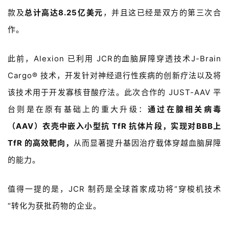
l
款及
总计高达
8.25
亿美元
，并且这已经是双方的第三次合
E
作。
n
g
此前，
Alexion
已利用
JCR
的血脑屏障穿透技术
J-Brain
l
i
Cargo®
技术，开发针对神经退行性疾病的创新疗法以及将
s
该技术用于开发寡核苷酸疗法。此次合作的
JUST-AAV
平
h
台则是在原有基础上的重大升级：
通过在腺相关病毒
联
（
AAV
）衣壳中嵌入小型抗
TfR
抗体片段，实现对
BBB
上
系
TfR
的高效靶向，
从而显著提升基因治疗载体穿越血脑屏障
我
的能力。
们
值得一提的是，
JCR
制药是全球首家成功将
“
穿梭机技术
“转化为获批药物的企业。