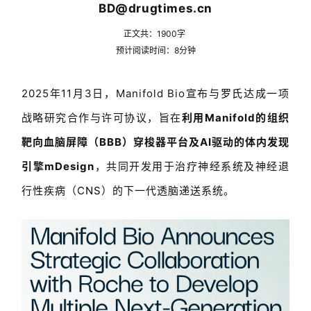
BD@drugtimes.cn
正文共：19
00
字
预计阅读时间：
8
分钟
2025年11月3日，Manifold Bio宣布与
罗氏
达成一项
战略研究合作与许可协议，旨在
利用Manifold的组织
靶向血脑屏障（BBB）穿梭器平台及AI驱动的体内发现
引擎mDesign
，共同开发用于治疗神经系统及神经退
行性疾病（
CNS
）的下一代透脑递送系统。