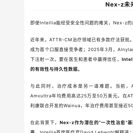
N
ex-z未
即使
Intellia
能经受安全性问题的难关，N
ex-z
的
近年来，
ATTR-CM
治疗领域已有多款疗法获批
成为首个口服直接竞争者；
2025
年
3
月，
Alnyl
下注射一次。要在医生和患者中赢得信任，
Intel
的有效性与持久性数据。
与此同时，治疗成本是另一道难题。当前，
Amvuttra
年均费用高达
25
万至
50
万美元。在
A
利康联合开发的
Wainua
，年治疗费用甚至接近
5
在此背景下，
N
ex-z
作为潜在的
“
一次性治愈
”
高。
Intellia
首席医疗官
David Lebwohl解释
道