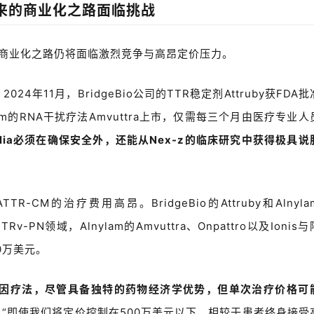
来
的商业化之路面临挑战
商业化之路仍将面临激烈竞争与高昂定价压力。
。
2024
年
11
月，
BridgeBio
公司的
TTR
稳定剂
Attruby
获
FDA
批
am
的
RNA
干扰疗法
Amvuttra
上市，仅需每三个月由医疗专业人
lia
必须在确保安全外，还能从N
ex-z
的临床研究中获得极具说
ATTR-CM
的治疗费用高昂。
BridgeBio
的
Attruby
和
Alnyla
TTRv-PN
领域，
Alnylam
的
Amvuttra
、
Onpattro
以及
Ionis
与
0
万美元。
基因
疗法，尽管具备独特的药物经济学优势，但单次治疗价格可
：
“
即使我们将定价控制在
500
万美元以下，相较于患者终身接受