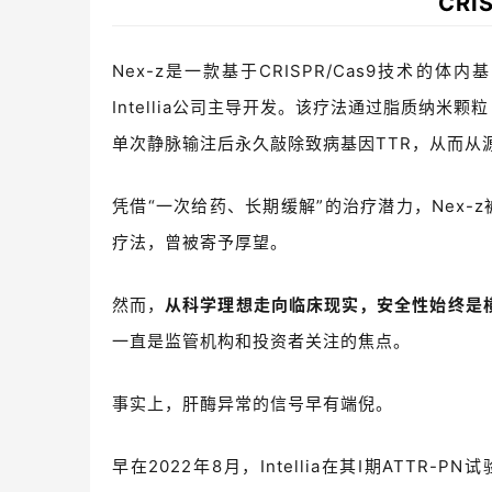
CRI
Nex-z
是一款基于
CRISPR/Cas9
技术的体内基
Intellia
公司主导开发。该疗法通过脂质纳米颗粒
单次静脉输注后永久敲除致病基因
TTR
，从而从
凭借“一次给药、长期缓解”的治疗潜力，N
ex-z
疗法，曾被寄予厚望。
然而，
从科学理想走向临床现实，安全性始终是
一直是监管机构和投资者关注的焦点。
事实上，肝酶异常的信号早有端倪。
早在
2022
年
8
月，
Intellia
在其
I
期
ATTR-PN
试