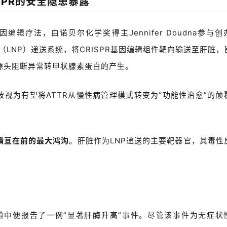
SPR
的安全隐患暴露
因编辑疗法，由诺贝尔化学奖得主
Jennifer Doudna
参与创
（
LNP
）递送系统，将
CRISPR
基因编辑组件靶向输送至肝脏，
源头阻断异常转甲状腺素蛋白的产生。
被视为有望将
ATTR
从慢性病管理模式转变为
“
功能性治愈
”
的颠
横亘在前的最大鸿沟
。肝脏作为
LNP
递送的主要靶器官，其毒性
验中便报告了一例
“
显著肝酶升高
”
事件。尽管该事件为无症状