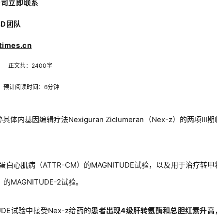
公司立即联系
BD团队
imes.cn
正文共：24
00
字
预计阅读时间：
6
分钟
宣布暂停其体内基因编辑疗法Nexiguran Ziclumeran（Nex-z）的两项III
白心肌病（ATTR-CM）的MAGNITUDE试验，以及用于治疗转甲
MAGNITUDE-2试验。
UDE试验中接受Nex-z给药的
患者出现4级肝转氨酶和总胆红素升高