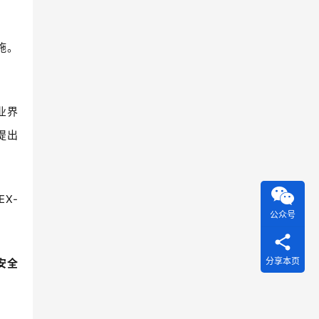
施。
业界
提出
EX-
公众号
分享本页
安全