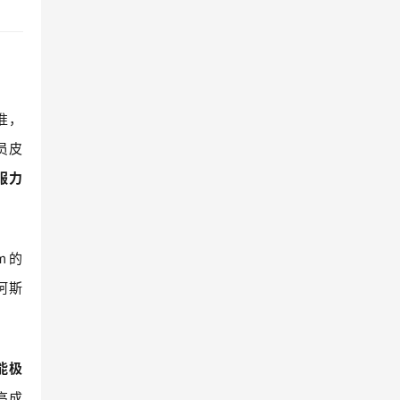
准，
员皮
服力
m
的
阿斯
能极
高成