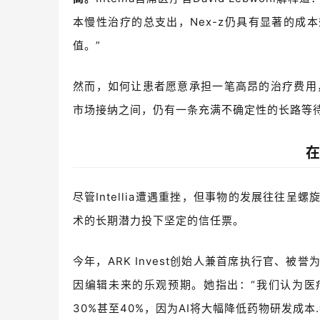
本慢性治疗的总支出，N
ex-z
仍具有显著的成本
值。
”
然而，如何让患者愿意承担一笔高昂的治疗费用，将
市场接纳之间，仍有一条充满不确定性的长路等
尽管Intellia遭遇重挫，但事物的发展往往呈
术的长期潜力投下坚定的信任票。
今年，
ARK Invest创始人兼首席执行官、被誉
因编辑未来的乐观预期。她指出：“我们认为医
30%
甚至
40%
，因为
AI
将大幅降低药物研发成本
.