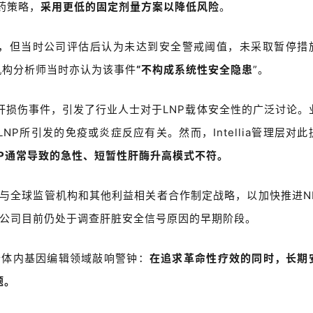
药策略，
采用更低的固定剂量方案以降低风险
。
，但当时公司评估后认为未达到安全警戒阈值，未采取暂停措
机构分析师当时亦认为该事件
“
不构成系统性安全隐患
”
。
的肝损伤事件，引发了行业人士对于
LNP
载体安全性的广泛讨论。
LNP
所引发的免疫或炎症反应有关。然而，
Intellia
管理层对此
P
通常导致的急性、短暂性肝酶升高模式不符。
与全球监管机构和其他利益相关者合作制定战略，以加快推进
N
公司目前仍处于调查肝脏安全信号原因的早期阶段。
个体内基因编辑领域敲响警钟：
在追求革命性疗效的同时，长期
题。