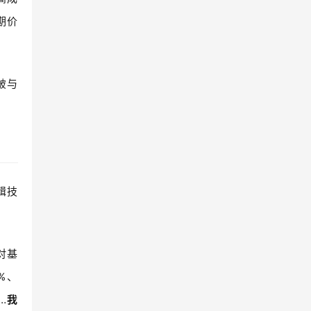
期价
破与
辑技
对基
%
、
…
我