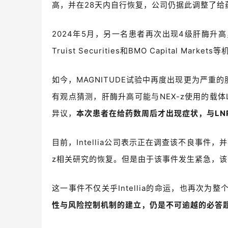
高，并在
28
天内自行恢复，公司仍据此调整了给
2024
年
5
月，另一名患者再次出现
4
级肝酶升高
Truist Securities
和
BMO Capital Markets
等
如今，MAGNITUDE试验中再度出现更为严重
有观点猜测，肝酶升高可能与
NEX-z
使用的载体
异议，
本次患者在给药数周后才出现症状，与
LN
目前，
Intellia
公司表示正在调查该不良事件，并
z相关研究的恢复
。但是由于该事件发生紧急，该
这一事件不仅关乎
Intellia
的命运，也再次为整
性与风险控制机制的建立，仍是不可逾越的必答