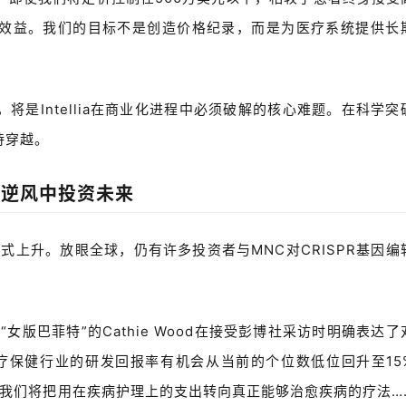
效益。我们的目标不是创造价格纪录，而是为医疗系统提供长
是Intellia在商业化进程中必须破解的核心难题。在科学突
待穿越。
在逆风中投资未来
螺旋式上升。放眼全球，仍有许多投资者与MNC对CRISPR基因编
为“女版巴菲特”的Cathie Wood在接受彭博社采访时明确表达了
疗保健行业的研发回报率有机会从当前的个位数低位回升至
15
我们将把用在疾病护理上的支出转向真正能够治愈疾病的疗法
…