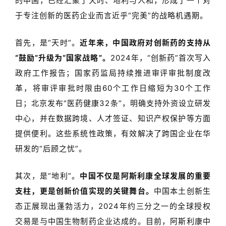
的中国，已经汇聚了天时、地利与人和，形成了一个对
于专注创新的医药企业而言近乎
“
完美
”
的战略机遇期。
首先，是“天时”。
近年来，中国政府对创新药的支持从
“
鼓励
”
升级为
“
国家战略
”
。
2024
年，
“
创新药
”
首次写入
政府工作报告；国家药监局持续推进审评审批制度改
革，将审评审批时限由
60
个工作日缩短为
30
个工作
日；北京发布
“
医药健康
32
条
”
，明确支持外资设立研发
中心，并在数据跨境、人才签证、知识产权保护等方面
提供便利。这些系统性政策，有效解决了跨国企业在华
研发的
“
后顾之忧
”
。
其次，是“地利”。
中国不仅是阿斯利康全球发展的重要
支柱，更是创新价值实现的关键舞台。
中国本土创新生
态正展现出蓬勃活力，
2024
年约三分之一的全球授权
交易是与中国生物制药企业达成的。目前，阿斯利康中