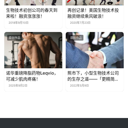
生物技术初创公司的春天到
再创记录！美国生物技术投
来啦！融资涨涨涨！
融资继续乘风破浪！
2018年9月10日
2020年7月23日
原创作品
原创作品
诺华重磅降脂药物Leqvio，
熊市下，小型生物技术公司
可减少肌肉疼痛！
的生存之道——「更精简的
团队、更多的授权合作伙伴
2025年9月2日
2022年5月9日
和BD机会」