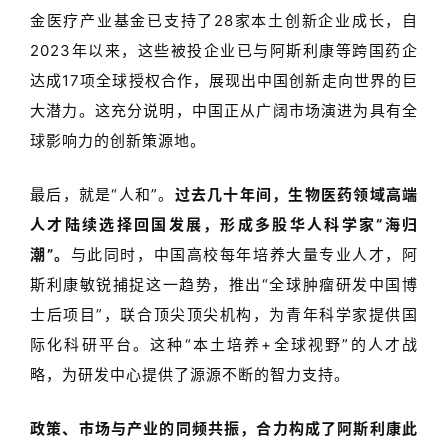
金医疗产业基金已支持了
28
家本土创新企业成长，自
2023
年以来，这些被投企业已与阿斯利康等跨国药企
达成
17
项全球授权合作，展现出中国创新走向世界的巨
大潜力。这充分说明，中国正从广阔市场演进为具有全
球影响力的创新策源地。
最后，就是“人和”。
过去几十年间，生物医药领域高端
人才陆续选择回国发展，形成多股华人科学家
“
海归
潮
”
。
与此同时，中国高校每年培养大量专业人才，阿
斯利康敏锐捕捉这一趋势，推出
“
全球肿瘤研发中国博
士后项目
”
，联合顶尖顶尖机构，为青年科学家提供国
际化科研平台。这种
“
本土培养
+
全球视野
”
的人才战
略，为研发中心提供了源源不断的智力支持。
政策、市场与产业的同频共振，合力构成了阿斯利康此