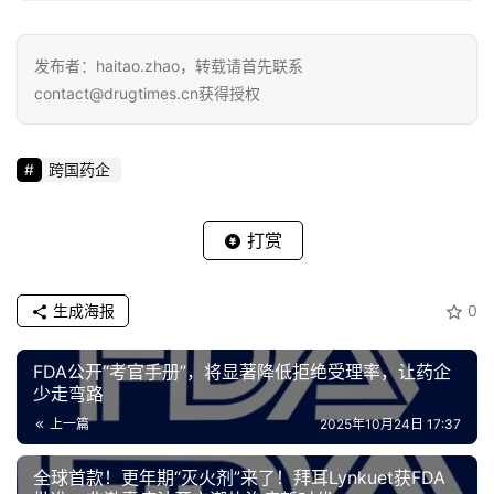
发布者：haitao.zhao，转载请首先联系
contact@drugtimes.cn获得授权
跨国药企
打赏
生成海报
0
FDA公开“考官手册”，将显著降低拒绝受理率，让药企
少走弯路
上一篇
2025年10月24日 17:37
全球首款！更年期“灭火剂”来了！拜耳Lynkuet获FDA