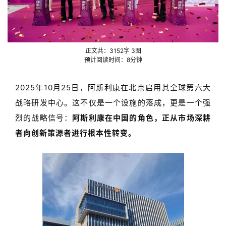
正文共：
3152
字
3
图
预计阅读时间：
8
分钟
2025
年
10
月
25
日，
阿斯利康
在北京启用其全球第六大
战略研发中心。这不仅是一个设施的落成，更是一个强
烈的战略信号：
阿斯利康在中国的角色，正从市场深耕
者向创新策源者进行根本性转变。