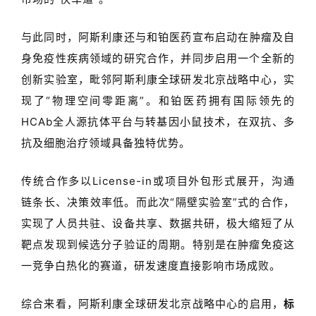
与此
同时，阿斯利康还与
和铂医药宣布启动在肿瘤及自
身免疫性疾病领域的研究合作，并同步启用一
个全新的
创新实验室，毗邻
阿斯利康全球研发北京战略中心
，实
现了
“
物理空间零距离
”
。
和铂医药拥有国际领先的
HCAb
全人源抗体平台与转基因小鼠技术，在双抗、多
抗及细胞治疗领域具备独特优势。
传统合作多以
License-in
或项目外包形式展开，沟通
链条长、决策效率低。而此次
“
隔壁实验室
”
式的合作，
实现了人员共驻、设备共享、数据共研，极大缩短了从
靶点发现到候选分子验证的周期。特别是在肿瘤免疫这
一竞争白热化的赛道，研发速度直接影响市场成败。
综合来看
，
阿斯利康全球研发北京战略中心
的
启用，
标