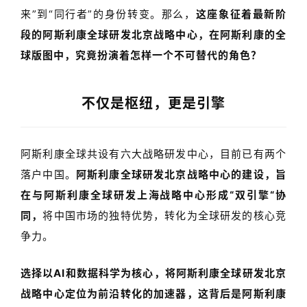
来
”
到
“
同行者
”
的身份转变。那么，
这座象征着最新阶
苑
段的
阿斯利康全球研发北京战略中心
，在阿斯利康的全
A
球版图中，究竟扮演着怎样一个不可替代的角色？
l
l
E
不仅是枢纽，更是引擎
n
g
l
阿斯利康全球共设有六大战略研发中心，目前已有两个
i
落户中国。
阿斯利康全球研发北京战略中心
的建设，旨
s
在与
阿斯利康全球研发上海战略中心
形成“双引擎“协
h
同，
将中国市场的独特优势，转化为全球研发的核心竞
争力。
联
系
我
选择以
AI
和数据科学为核心，将
阿斯利康全球研发北京
们
战略中心
定位为前沿转化的加速器，这背后是阿斯利康