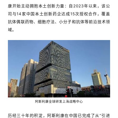
康开始主动拥抱本土创新力量：自
2023
年以来，该公
精
司与
14
家中国本土创新药企达成
15
次授权合作，覆盖
彩
抗体偶联药物、细胞疗法、小分子和抗体等前沿技术领
活
域。
动
B
D
投
融
资
平
台
登录
注册
药
阿斯利康全球研发上海战略中心
时
代
历经三十年的积淀，阿斯利康在中国已完成了从
“
引进
学