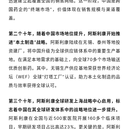
迅速建立起覆盖全国的销售网络。这一阶段，中国是
跨
国药企
的
“
终端市场
”
，价值体现在销售规模与渠道覆
盖。
第二个十年，随着中国市场地位提升，阿斯利康开始推
进
“
本土制造
”
战略。
阿斯利康陆续在无锡、泰州等地投
资建厂，将中国升级为全球供应链体系中的重要生产基
首
地。在满足本地需求的基础上，向全球
70
多个市场输送
页
优质创新药。其中，无锡生产供应基地荣获世界经济论
药
坛（
WEF
）全球
“
灯塔工厂
”
认证，助力本土化制造的品
资
质与效率获得全球认可。
讯
第三个十年，
阿斯利康全球研发上海战略中心
启用，标
视
志着中国在其全球研发体系中的战略地位进一步提升
。
频
阿斯利康在全国与近
500
家医院开展
160
多个临床项
专
区
目，早期研发项目占比高达
23%
。更关键的是，阿斯利