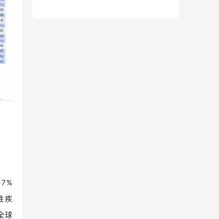
7%
性疾
全球