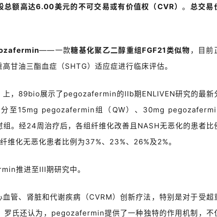
股总额高达6.00美元的不可交易或有价值权（CVR）
。
总交易
ozafermin
——一款
糖基化聚乙二醇重组FGF21类似物
，目前
重高甘油三酯血症（SHTG）适应症进行临床评估。
89bio展示了pegozafermin的IIb期ENLIVEN研究的最
 pegozafermin组（QW）、30mg pegozafermi
W）及安慰组。经24周治疗后，各组纤维化改善且NASH无恶化的患者比
且纤维化无恶化患者比例为37%、23%、26%及2%。
rmin推进至III期研究中。
于心血管、肾脏和代谢疾病（CVRM）创新疗法，特别是对于受超
氏还认为，pegozafermin提供了一种独特的作用机制，不