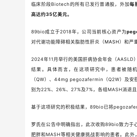
临床阶段Biotech的所有已发行普通股，外加
每
高达约35亿美元。
89bio成立于2018年，公司当前核心资产为
peg
对代谢功能障碍相关脂肪性肝炎（
MASH
）和严
2024年11月举行的美国肝病协会年会（AASLD）上，
结果。具体而言，在这项研究中，患者被随机分至15mg
（QW）、44mg pegozafermin（Q2
别为22%、26%、27%及7%，各组MASH消退
基于这项研究的积极结果，89bio已将pegozafe
罗氏
在公告中明确指出，此次收购89bio致力
肥胖和MASH等相关健康挑战影响的患者。此外，罗