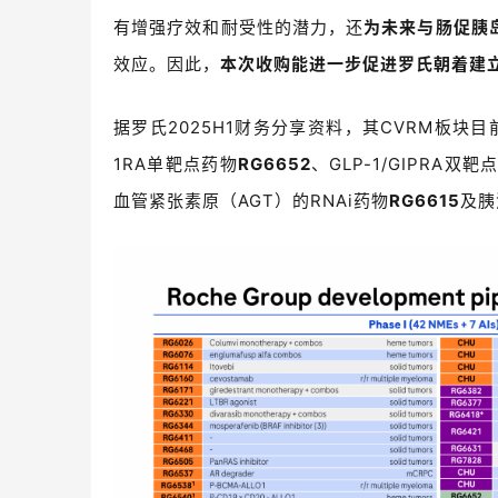
有增强疗效和耐受性的潜力，还
为未来与肠促胰
效应。因此，
本次收购能进一步促进罗氏朝着建
据罗氏2025H1财务分享资料，其CVRM板块目
1RA单靶点药物
RG6652
、GLP-1/GIPRA双靶
血管紧张素原（AGT）的RNAi药物
RG6615
及胰