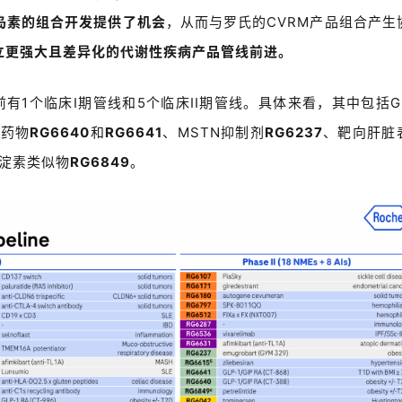
岛素的组合开发提供了机会
，从而与罗氏的CVRM产品组合产生
立更强大且差异化的代谢性疾病产品管线前进。
前有1个临床I期管线和5个临床II期管线。具体来看，其中包括GL
点药物
RG6640
和
RG6641
、MSTN抑制剂
RG6237
、靶向肝脏
淀素类似物
RG6849
。