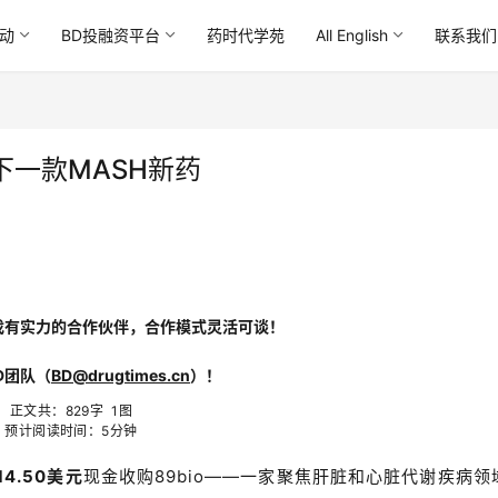
动
BD投融资平台
药时代学苑
All English
联系我们
下一款MASH新药
找有实力的合作伙伴，合作模式灵活可谈！
D团队（
BD@drugtimes.cn
）！
正文共：829
字 1图
预计阅读时间：5
分钟
14.50美元
现金收购89bio——一家聚焦肝脏和心脏代谢疾病领