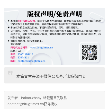
l
E
n
g
l
i
s
h
联
系
我
本篇文章来源于微信公众号: 创新药时代
们
发布者：haitao.zhao，转载请首先联系
contact@drugtimes.cn获得授权