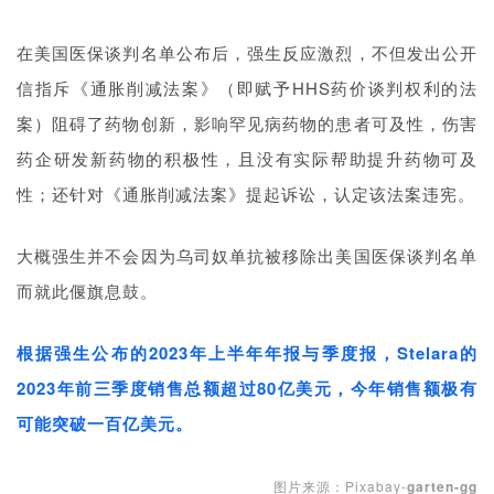
动
在美国医保谈判名单公布后，强生反应激烈，不但发出公开
B
信指斥《通胀削减法案》（即赋予HHS药价谈判权利的法
D
案）阻碍了药物创新，影响罕见病药物的患者可及性，伤害
投
药企研发新药物的积极性，且没有实际帮助提升药物可及
融
资
性；还针对《通胀削减法案》提起诉讼，
认定该法案违宪。
平
台
登录
注册
大概强生并不会因为乌司奴单抗被移除
出美国
医保谈判名单
而就此偃旗息鼓。
药
时
根据强生公布的2023年上半年年报与季度报，Stelara的
代
学
2023年前三季度销售总额超过80亿美元，今年销售额极有
苑
可能突破一百亿美元。
A
图片来源：Pixabay-
garten-gg
l