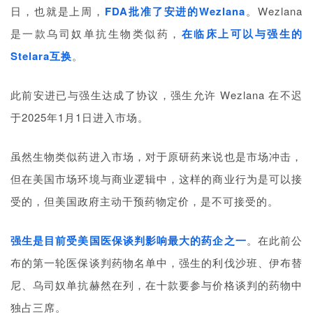
日，也就是上周，
FDA批准了安进的Wezlana
。Wezlana
是一款乌司奴单抗生物类似药，
在临床上可以与强生的
Stelara互换
。
首
页
此前安进已与强生达成了协议，强生允许 Wezlana 在不迟
药
于2025年1月1日进入市场。
资
讯
虽然生物类似药进入市场，对于原研药来说也是市场冲击，
但在美国市场环境与商业逻辑中，这样的商业行为是可以接
视
受的，但美国政府主动干预药物定价，是不可接受的。
频
专
区
强生是目前受美国医保谈判影响最大的药企之一
。在此前公
布的第一轮医保谈判药物名单中，强生的利伐沙班、伊布替
精
尼、乌司奴单抗赫然在列，在十款要参与价格谈判的药物中
彩
独占三席。
活