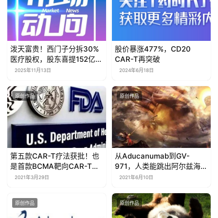
泼天富贵！西门子分拆30%
股价暴涨477%，CD20
医疗股权，股东喜提152亿欧
CAR-T再突破
元！
2025年11月13日
2024年6月18日
原创作品
原创作品
第五款CAR-T疗法获批！也
从Aducanumab到GV-
是首款BCMA靶向CAR-T疗
971，人类能跳出阿尔兹海默
法、第二款BCMA靶向药物
症这座“五指山”吗？
2021年3月29日
2021年6月10日
原创作品
原创作品