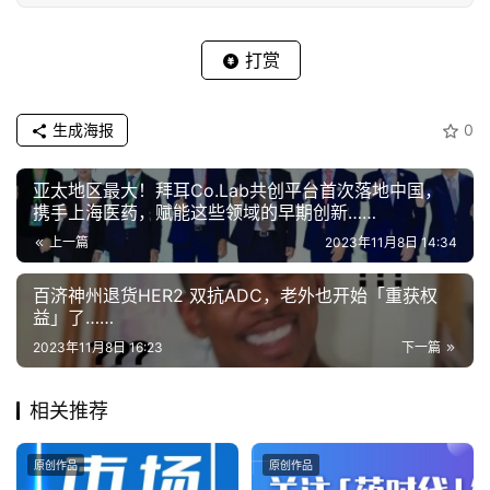
打赏
生成海报
0
亚太地区最大！拜耳Co.Lab共创平台首次落地中国，
携手上海医药，赋能这些领域的早期创新……
上一篇
2023年11月8日 14:34
百济神州退货HER2 双抗ADC，老外也开始「重获权
益」了……
2023年11月8日 16:23
下一篇
相关推荐
原创作品
原创作品