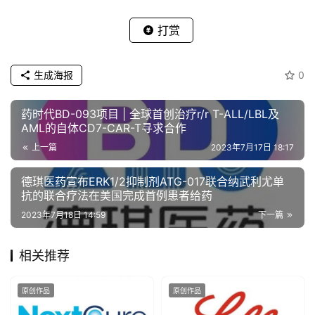
打赏
生成海报
0
药时代BD-093项目 | 全球首创治疗r/r T-ALL/LBL及
AML的自体CD7-CAR-T寻求合作
上一篇
2023年7月17日 18:17
德琪医药宣布ERK1/2抑制剂ATG-017联合纳武利尤单
抗的联合疗法在美国完成首例患者给药
2023年7月18日 14:59
下一篇
相关推荐
原创作品
原创作品