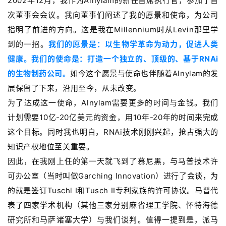
2002年12月，我作为Alnylam的新任首席执行官，参加了首
动
次董事会会议。我向董事们阐述了我的愿景和使命，为公司
B
指明了前进的方向。这是我在Millennium时从Levin那里学
D
到的一招。
我们的愿景是：以生物学革命为动力，促进人类
投
健康。我们的使命是：打造一个独立的、顶级的、基于RNAi
融
的生物制药公司。
如今这个愿景与使命也伴随着Alnylam的发
资
展保留了下来，沿用至今，从未改变。
平
台
为了达成这一使命，Alnylam需要更多的时间与金钱。我们
登录
注册
计划需要10亿-20亿美元的资金，用10年-20年的时间来完成
药
这个目标。同时我也明白，RNAi技术刚刚兴起，抢占强大的
时
知识产权地位至关重要。
代
因此，在我刚上任的第一天就飞到了慕尼黑，与马普技术许
学
可办公室（当时叫做Garching Innovation）进行了会谈，为
苑
的就是签订Tuschl I和
Tusch
II专利家族的许可协议。马普代
表了四家学术机构（其他三家分别麻省理工学院、怀特海德
A
l
研究所和马萨诸塞大学）与我们谈判。值得一提到是，派马