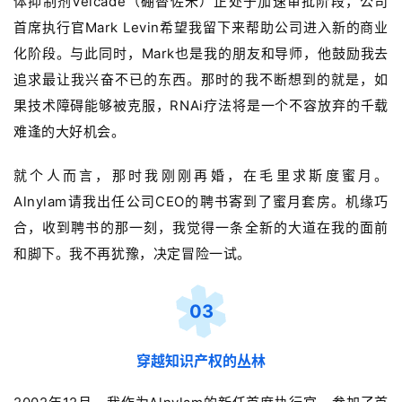
体抑制剂Velcade（硼替佐米）正处于加速审批阶段，公司
首席执行官Mark Levin希望我留下来帮助公司进入新的商业
化阶段。与此同时，Mark也是我的朋友和导师，他鼓励我去
首
追求最让我兴奋不已的东西。那时的我不断想到的就是，如
页
果技术障碍能够被克服，RNAi疗法将是一个不容放弃的千载
难逢的大好机会。
药
资
就个人而言，那时我刚刚再婚，在
毛里求斯度蜜月
。
讯
Alnylam
请我出任公司CEO的聘书寄到了蜜月套房。机缘巧
视
合，收到聘书的那一刻，我觉得一条全新的大道在我的面前
频
和脚下。我不再犹豫，决定冒险一试。
专
区
03
精
穿越知识产权的丛林
彩
活