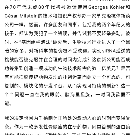
在70年代末或80年代初被邀请
使用
Georges Kohler和
César Milstein的
技术和知识产权
创办一家单克隆抗体新药
公司一样。然而，许多朋友和同事，包括我的两个年纪大的
孩子，都认为我犯了一个错误，并告诫我不要轻举妄动。彼
时，在“基因组学泡沫”破灭后，生物技术行业进入了一个黑
暗的寒冬，对新科学的投资极不受欢迎。实现siRNA递送的
挑战能否被克服并在合理的时间内完成？这家新公司能否成
功筹集到创造一项成功的生物技术所需的数十亿美元？是否
有可能摆脱传统药物发现的扑朔迷离而建立一个可靠的、可
复制的、模块化的研发平台，从而实现可持续的创新？这一
个个问题一直在我的眼前、脑海里盘旋，一时间我欲罢不
能。
我的决定也因为千禧制药正所处的激动人心的时期而变得复
杂。
作为一款多发性骨髓瘤的在研药物，
同类首创的蛋白酶