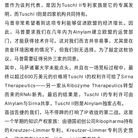
l
普作为谈判代表，是因为Tuschl II专利家族是它的专属发
E
明，而Tuschl I则是四家机构共同持有。
n
马普非常希望看到这项专利能够促进欧盟的经济增长。因
g
此，马普要求我们在几年内为Alnylam建立欧盟的运营部
l
i
门，才能获得技术许可。这对我们而言并非易事，尤其是在
s
资金环境困难的情况下，但我们别无选择。为了敲定这桩协
h
议，马普需要征得另外三家的同意。
其中，马萨诸塞大学未能点头，并且在一场竞标过程中，最
联
终以超过600万美元的价格将Tuschl I的权利许可给了Sirna
系
Therapeutics——另一家从Ribozyme Therapeutics转型
我
们
而来的RNAi新秀。最后的结果是，Tuschl I的专利许可由
Alnylam与Sirna共享，Tuschl II则是Alnylam独家占有。
首战告捷的我们，马不停蹄的打响了IP收拢的第二战。这是
一个早期的知识产权家族：由德国初创公司Ribopharma持有
的Kreutzer–Limmer专利。Kreutzer–Limmer专利历史悠