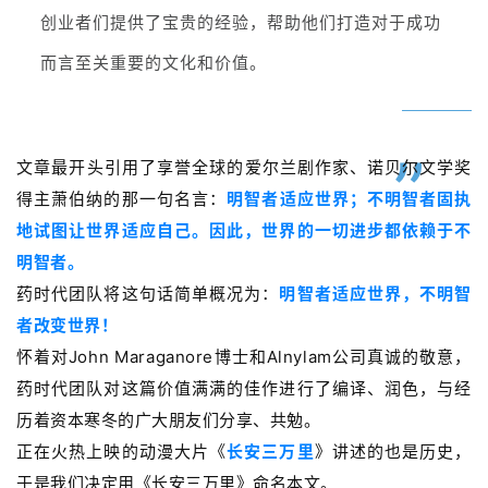
创业者们提供了宝贵的经验，帮助他们打造
对于成功
而言至关重要的文化和价值。
”
文章最开头引用了
享誉全球的爱尔兰剧作家、诺贝尔文学奖
得主萧伯纳的那一句名言：
明智者适应世界；不明智者固执
地试图让世界适应自己。因此，世界的一切进步都依赖于不
明智者。
药时代团队将这句话简单概况为：
明智者适应世界，不
明智
者改变世界！
怀着对
John Maraganore博士和
Alnylam公司真诚的敬意，
药时代团队对这篇价值满满的佳作进行了编译、润色，与经
历着资本寒冬的广大朋友们分享、共勉。
正在火热上映的动漫大片《
长安三万里
》讲述的也是历史，
于是我们决定用《长安三万里》命名本文。