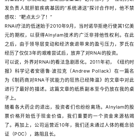
发负责人就肝脏疾病基因的“系统递送”探讨合作时，他不禁
感叹：“靶点太少了！”
RNAi疗法的低迷始于2010年9月，当时诺华拒绝行使其1亿美
元的期权，以获得Alnylam技术的广泛非排他性权利。在此
之后，由于领导层变动和经济衰退带来的盈亏压力，罗氏在
经历了仅仅3年的艰难尝试后，放弃了对RNAi的投资。
可以说，外界对RNAi的看法急剧恶化。2011年初，《纽约时
报》科学记者安德鲁·波拉克（Andrew Pollack）在一篇名
为《制药商对RNA干扰能力的狂热已经降温》的文章中对此
进行了最好的描述。这篇文章的纸质副本至今仍放在我的桌
子上。
随着各大药企的退出，投资者们也纷纷离场。Alnylam的股
票价格开始低于现金价值，我们重要的一个资金来源枯竭
了。再加上，公司运营近10年，我们还未通过人体的概念验
证（POC），路阻且长。