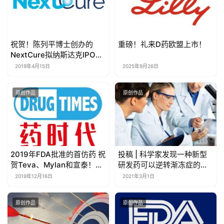
祝贺！陈列平博士创办的
重磅！礼来D药欧盟上市！
NextCure拟纳斯达克IPO！
募资8600万美元
2019年4月15日
2025年9月26日
原创作品
原创作品
2019年FDA批准的首仿药 祝
投稿 | 科学家发现一种新型
贺Teva、Mylan和宣泰！
研发药可以逆转渐冻症的神
（附完整名单）
经元损伤
2019年12月16日
2021年3月1日
原创作品
原创作品