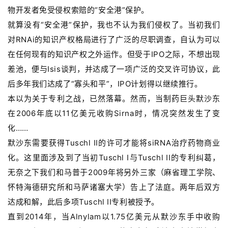
物开发者免受侵权索赔的“安全港”保护。
就算没有“安全港”保护，我也不认为我们侵权了。当初我们
对RNAi的知识产权格局进行了广泛的尽职调查，自认为可以
在任何现有的知识产权之外运作。但受于IPO之际，不想出现
差池，便与Isis谈判，并达成了一项广泛的交叉许可协议，此
后多年我们达成了“寡头和平”，IPO计划得以继续推行。
本以为关于专利之战，已然落幕。然而，当制药巨头默沙东
在2006年底以11亿美元收购Sirna时，情况突然发生了变
化……
默沙东需要获得Tuschl II的许可才能将siRNA治疗药物商业
化。这里面涉及到了当初Tuschl I与Tuschl II的专利纠葛，
无奈之下我们和马普于2009年将另外三家（麻省理工学院、
怀特海德研究所和马萨诸塞大学）告上了法庭。两年后双方
达成和解，此后多项Tuschl II专利被授予。
直到2014年，当Alnylam以1.75亿美元从默沙东手中收购