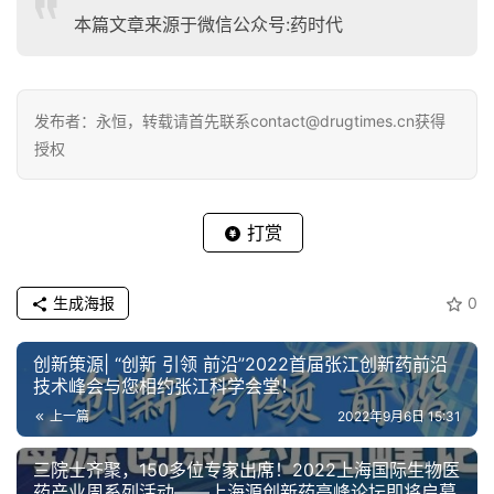
本篇文章来源于微信公众号:药时代
发布者：永恒，转载请首先联系contact@drugtimes.cn获得
授权
打赏
生成海报
0
创新策源| “创新 引领 前沿”2022首届张江创新药前沿
技术峰会与您相约张江科学会堂！
上一篇
2022年9月6日 15:31
三院士齐聚，150多位专家出席！2022上海国际生物医
药产业周系列活动——上海源创新药高峰论坛即将启幕