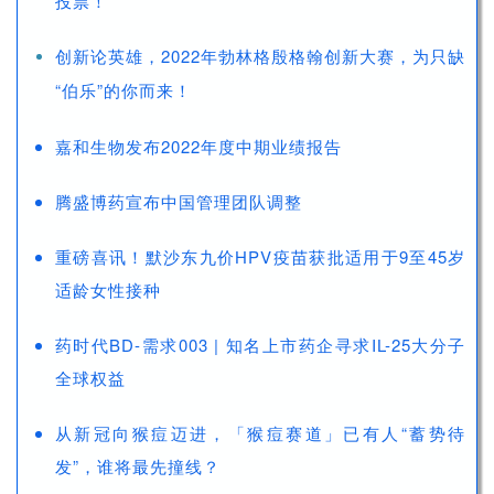
投票！
创新论英雄，2022年勃林格殷格翰创新大赛，为只缺
“伯乐”的你而来
！
嘉和生物发布2022年度中期业绩报告
腾盛博药宣布中国管理团队调整
重磅喜讯！默沙东九价HPV疫苗获批适用于9至45岁
适龄女性接种
药时代BD-需求003 | 知名上市药企寻求IL-25大分子
全球权益
从新冠向猴痘迈进，「猴痘赛道」已有人“蓄势待
发”，谁将最先撞线？