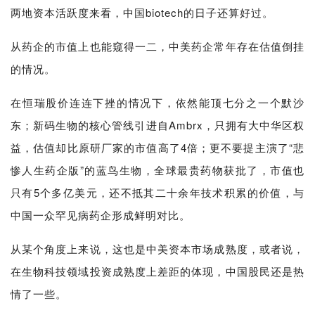
代
两地资本活跃度来看，中国biotech的日子还算好过。
学
苑
从药企的市值上也能窥得一二，中美药企常年存在估值倒挂
的情况。
A
l
在恒瑞股价连连下挫的情况下，依然能顶七分之一个默沙
l
E
东；新码生物的核心管线引进自Ambrx，只拥有大中华区权
n
益，估值却比原研厂家的市值高了4倍；更不要提主演了
“
悲
g
惨人生药企版”的蓝鸟生物，全球最贵药物获批了，市值也
l
i
只有5个多亿美元，还不抵其二十余年技术积累的价值，与
s
中国一众罕见病药企形成鲜明对比。
h
从某个角度上来说，这也是中美资本市场成熟度，或者说，
联
在生物科技领域投资成熟度上差距的体现，中国股民还是热
系
情了一些。
我
们