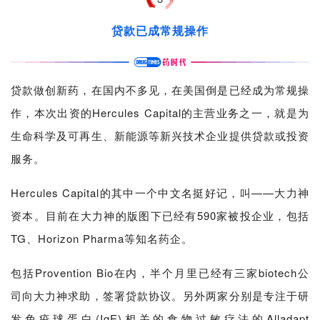
贷款已成常规操作
贷款做创新药，在国内不多见，在美国倒是已经成为常规操
作，本次出资的Hercules Capital的主营业务之一，就是为
生命科学及可再生、新能源等新兴技术企业提供贷款或投资
首
服务。
页
Hercules Capital的其中一个中文名挺好记，叫——大力神
药
资本。目前在大力神的版图下已经有590家被投企业，包括
资
TG、Horizon Pharma等知名药企。
讯
包括Provention Bio在内，半个月里已经有三家biotech公
视
司向大力神求助，签署贷款协议。另外两家分别是专注于研
频
专
发免疫球蛋白(IgE)相关的食物过敏疗法的Alladapt