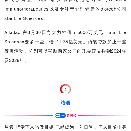
区
Immunotherapeutics以及专注于心理健康的biotech公司
atai Life Sciences。
精
彩
Alladapt在8月30日向大力神借了5000万美元，atai Life
活
Sciences要多一些，借了1.75亿美元。两笔贷款加上一些
动
筹资活动，分别可以帮助两家公司的现金流支撑到2024年
B
及2025年。
D
投
融
资
4
平
台
结语
登录
注册
药
时
尽管“把活下来当做目标”已经成为一句口号，但从目前中美