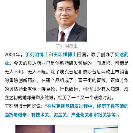
丁列明博士
2003年，
丁列明博士
和
王印祥博士
回国，联手创办了
贝达药
业
。今天的贝达药业已是创新药研发领域的一面旗帜，可谓是
无人不知、无人不晓。除了埃克替尼和恩沙替尼两款上市销售
的重磅创新药外，在研产品组成了丰富平衡的管线。正值芳华
的贝达药业就像一艘巨轮，行稳致远，可能很少有人知道，成
立之初的她却是举步维艰，经历了一个又一个艰难时刻。
丁列明博士回忆说：“
在埃克替尼研发过程中，经历了数不清的
曲折与艰辛，有技术关、资金关、产业化关和审批关等等
”。