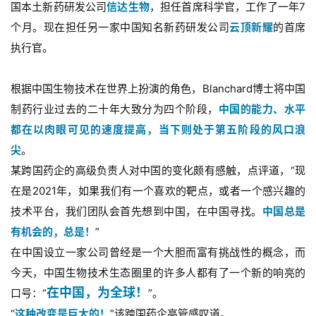
国本土新药研发公司
信达生物
，担任首席科学官，工作了一年7
个月。现在担任另一家中国知名新药研发公司
云顶新耀
的首席
执行官。
根据中国生物技术在世界上扮演的角色，Blanchard博士将中国
制药行业过去的二十年大致分为四个阶段，
中国的能力、水平
都在以肉眼可见的速度提高，当下则处于第五阶段的风口浪
尖
。
某跨国药企的高级负责人对中国的变化颇有感触，点评道，“现
在是2021年，如果我们有一个喜欢的靶点，或者一个感兴趣的
技术平台，我们团队会首先想到中国，在中国寻找。
中国总是
有机会的，总是！
”
在中国设立一家公司曾经是一个大胆而富有挑战性的概念，而
今天，中国生物技术生态圈里的许多人都有了一个新的响亮的
在中国，为全球！
口号：“
”。
“
这种改变是巨大的！
”该跨国药企高管感叹道。