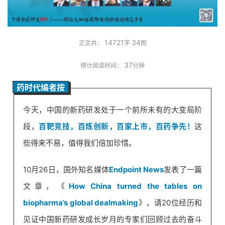
14721
34
正文共：
字
图
37
预计阅读时间：
分钟
药时代编者按
今天，中国的新药研发处于一个前所未有的大变局阶
段，
百靶竞技，百炼创新，百家上市，百药争先！
这
些得来不易，值得我们倍加珍惜。
10月26日，国外知名媒体
Endpoint News
发表了一篇
文章，《
How China turned the tables on
biopharma’s global dealmaking
》，请20位经历和
见证中国新药研发成长岁月的专家们回顾过去的奋斗