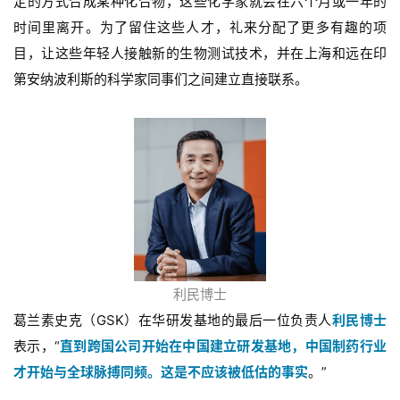
定的方式合成某种化合物，这些化学家就会在六个月或一年的
时间里离开。为了留住这些人才，礼来分配了更多有趣的项
联
目，让这些年轻人接触新的生物测试技术，并在上海和远在印
系
第安纳波利斯的科学家同事们之间建立直接联系。
我
们
利民博士
葛兰素史克（GSK）在华研发基地的最后一位负责人
利民博士
表示，“
直到跨国公司开始在中国建立研发基地，中国制药行业
才开始与全球脉搏同频。这是不应该被低估的事实
。”