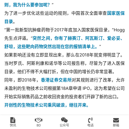
则，我为什么要参加呢？
”
为了进一步优化这些运动的规则，中国首次全面审查
国家医保
目录
。
“第一批新型抗肿瘤药物于2017年底加入国家医保目录，”Hogg
先生点评道。“
突然之间，你有了赫赛汀、阿瓦斯汀、爱必妥、
舒坦，这些靶向药物突然出现在您的报销清单上
。
”
如果影响还没有立即显现出来，那么在2018年就变得明显了。
当时罗氏、阿斯利康和诺华等公司报告称，尽管为了进入医保
目录，他们不得不大幅打折，但在中国的增长仍非常显著。
同年，即2018年，
香港证券交易所
对其规则进行了改革，允许
未盈利的生物技术公司根据第18A章申请 IPO，这为希望在公司
开始实际销售药品之前收回资金的投资者们开辟了新的出口。
开创性的生物技术公司乘风破浪，继往开来。
百济神州和和黄医药均于2016年在纳斯达克上市，再鼎医药很
快讯
BD
公众号
电话
邮箱