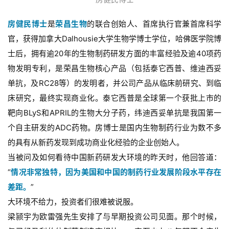
房健民博士
是
荣昌生物
的联合创始人、首席执行官兼首席科学
官，获得加拿大Dalhousie大学生物学博士学位，哈佛医学院博
士后，拥有逾20年的生物制药研发方面的丰富经验及逾40项药
物发明专利，是荣昌生物核心产品（包括泰它西普、维迪西妥
单抗，及RC28等）的发明者，并公司产品从临床前研究、到临
床研究，最终实现商业化。泰它西普是全球第一个获批上市的
靶向BLyS和APRIL的生物大分子药，纬迪西妥单抗是我国第一
个自主研发的ADC药物。房博士是国内生物制药行业为数不多
的具有从新药发现到成功商业化经验的企业创始人。
当被问及如何看待中国新药研发大环境的昨天时，他回答道：
“
情况非常独特，因为美国和中国的制药行业发展阶段水平存在
差距。
”
大环境不给力，投资者们很难被说服。
梁颕宇为欧雷强先生安排了与早期投资公司见面。那个时候，