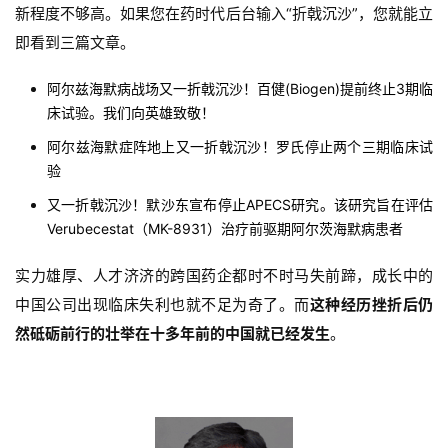
新程度不够高。如果您在药时代后台输入“折戟沉沙”，您就能立
即看到三篇文章。
阿尔兹海默病战场又一折戟沉沙！百健(Biogen)提前终止3期临
床试验。我们向英雄致敬！
阿尔兹海默症阵地上又一折戟沉沙！罗氏停止两个三期临床试
验
又一折戟沉沙！默沙东宣布停止APECS研究。该研究旨在评估
Verubecestat（MK-8931）治疗前驱期阿尔茨海默病患者
实力雄厚、人才济济的跨国药企都时不时马失前蹄，成长中的
中国公司出现临床失利也就不足为奇了。而
这种经历挫折后仍
然砥砺前行的壮举在十多年前的中国就已经发生
。