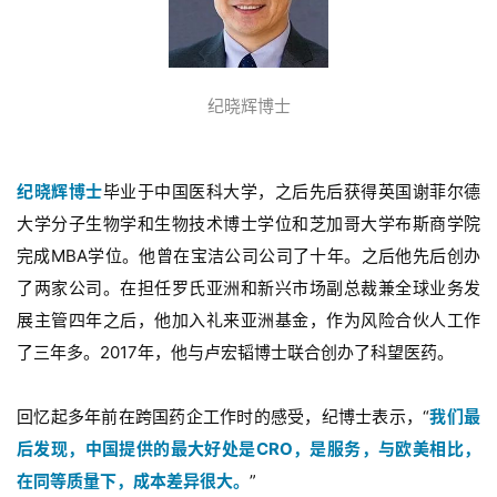
讯
视
频
纪晓辉博士
专
区
纪晓辉博士
毕业于中国医科大学，之后先后获得英国谢菲尔德
精
大学分子生物学和生物技术博士学位和芝加哥大学布斯商学院
彩
完成MBA学位。他曾在
宝洁
公司公司了十年。之后他先后
创办
活
了两家公司。在担任罗氏亚洲和新兴市场副总裁兼全球业务发
动
展主管四年之后，他加入礼来亚洲基金，作为风险合伙人工作
了三年多。2017年，他与卢宏韬博士联合创办了科望医药。
B
D
投
回忆起多年前在跨国药企工作时的感受，纪博士表示，“
我们最
融
后发现，中国提供的最大好处是CRO，是服务，与欧美相比，
资
在同等质量下，成本差异很大。
”
平