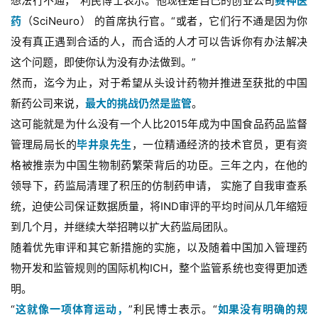
想法行不通，”利民博士表示。他现在是自己的创业公司
赛神医
药
（SciNeuro） 的首席执行官。“或者，它们行不通是因为你
没有真正遇到合适的人，而合适的人才可以告诉你有办法解决
这个问题，即使你认为没有办法做到。”
然而，迄今为止，对于希望从头设计药物并推进至获批的中国
新药公司来说，
最大的挑战仍然是监管
。
这可能就是为什么没有一个人比2015年成为中国食品药品监督
管理局局长的
毕井泉先生
，一位精通经济的技术官员，更有资
格被推崇为中国生物制药繁荣背后的功臣。三年之内，在他的
领导下，药监局清理了积压的仿制药申请， 实施了自我审查系
统，迫使公司保证数据质量，将IND审评的平均时间从几年缩短
到几个月，并继续大举招聘以扩大药监局团队。
随着优先审评和其它新措施的实施，以及随着中国加入管理药
物开发和监管规则的国际机构ICH，整个监管系统也变得更加透
明。
“
这就像一项体育运动，
”利民博士表示。“
如果没有明确的规