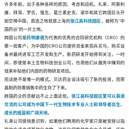
许多年前，出于各种各样的原因、考虑和动机，礼来、阿斯利
台
登录
注册
康、拜耳、罗氏、强生、葛兰素史克、诺华和其它跨国巨头开
药
始空降中国，首选之地就是上海的
张江高科技园区
，被称为“中
时
国药谷”的一片土地。
代
跨国公司是
药明康德
为代表的优秀的合同研究机构（CRO）的
学
第一批客户，为中国的CRO公司提供资金来招兵买马、购买设
苑
备并最终进军工艺开发和生产。新药研发开始得到关注，一时
间，即使是本土生物科技创业公司，也用他们从服务中赚到的
A
l
钱来补贴他们内部的药物研发项目。
l
而这绝不是唯一的模式。贝达药业设法吸引了新的投资，而荣
E
昌制药则靠销售中药生存了下来。
n
跨国药企的贡献远不止上面这些。
张江高科技园区里可以英语
g
交流的公司成为中国下一代生物技术专业人士和领导者出生、
l
i
成长的摇篮和广阔天地
。
s
礼来公司很快意识到，如果他们聘用的化学家只是被安排以指
h