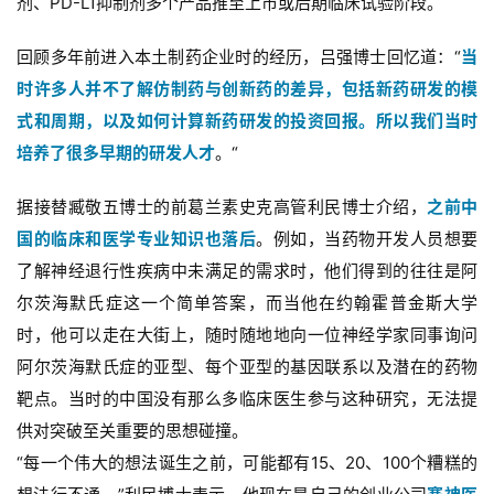
剂、PD-L1抑制剂多个产品推至上市或后期临床试验阶段。
回顾多年前进入本土制药企业时的经历，吕强博士回忆道：“
当
时许多人并不了解仿制药与创新药的差异，包括新药研发的模
式和周期，以及如何计算新药研发的投资回报。所以我们当时
培养了很多早期的研发人才
。“
据接替臧敬五博士的前葛兰素史克高管利民博士介绍，
之前中
国的临床和医学专业知识也落后
。例如，当药物开发人员想要
了解神经退行性疾病中未满足的需求时，他们得到的往往是阿
尔茨海默氏症这一个简单答案，而当他在约翰霍普金斯大学
时，他可以走在大街上，随时随地地向一位神经学家同事询问
阿尔茨海默氏症的亚型、每个亚型的基因联系以及潜在的药物
靶点。当时的中国没有那么多临床医生参与这种研究，无法提
供对突破至关重要的思想碰撞。
“每一个伟大的想法诞生之前，可能都有15、20、100个糟糕的