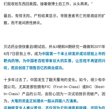
们就收拾东西回美国，接着做博士后工作，从头再来。”
最后，有惊无险。尸检结果显示，导致患者死亡的是癌症的扩
散，而不是间质性肺炎。
贝达药业很快重启I期试验，并从II期和III期研究一路做到2011年
6月7日获批上市，成为
中国第一个本土研发并成功获批上市的
靶向药物
，
为中国老百姓带来巨大的实惠，让百姓不再望药兴
叹，而且创造了销售百亿的商业成功
。
十多年过去了，中国发生了翻天覆地的变化。如今，很少有中
国公司，尤其是那些拥有FIC（First-In-Class）或BIC（Best-
In-Class）产品的公司，会担心因为一次试验挫折而破产。因
为，
大笔的资金正如潮水一般从四面八方涌来
。
这种转变令人难以置信，不仅因为它的速度和规模，还因为在