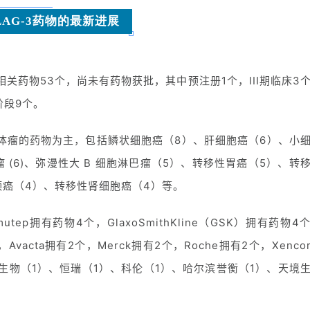
LAG-3药物的最新进展
相关药物53个，尚未有药物获批，其中预注册1个，III期临床3
阶段9个。
体瘤的药物为主，包括鳞状细胞癌（8）、肝细胞癌（6）、小
 (6)、弥漫性大 B 细胞淋巴瘤（5）、转移性胃癌（5）、转
颈癌（4）、转移性肾细胞癌（4）等。
p拥有药物4个，GlaxoSmithKline（GSK）拥有药物4
3个，Avacta拥有2个，Merck拥有2个，Roche拥有2个，Xenco
生物（1）、恒瑞（1）、科伦（1）、哈尔滨誉衡（1）、天境