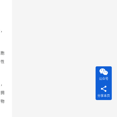
个，
细胞
移性
公众号
个，
r拥
分享本页
生物