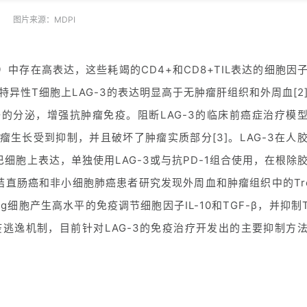
图片来源：MDPI
L）中存在高表达，这些耗竭的CD4+和CD8+TIL表达的细胞因
异性T细胞上LAG-3的表达明显高于无肿瘤肝组织和外周血[2
因子的分泌，增强抗肿瘤免疫。阻断LAG-3的临床前癌症治疗模
生长受到抑制，并且破坏了肿瘤实质部分[3]。LAG-3在人
细胞上表达，单独使用LAG-3或与抗PD-1组合使用，在根除
结直肠癌和非小细胞肺癌患者研究发现外周血和肿瘤组织中的Tr
eg细胞产生高水平的免疫调节细胞因子IL-10和TGF-β，并抑制T
瘤免疫逃逸机制，目前针对LAG-3的免疫治疗开发出的主要抑制方
。