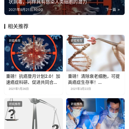
状病毒，同样具有感染人类细胞的潜力
2021年9月21日 10:02
下一篇
相关推荐
转载推荐
转载推荐
重磅！抗癌登月计划2.0！加
重磅！清除衰老细胞，可提
速癌症科研、促进共同合
高癌症生存率！
作、改善数据共享！免疫疗
《Cancers》研究揭开衰老
2021年1月26日
2021年3月22日
法成为重点项目
和癌症之间联系
转载推荐
转载推荐