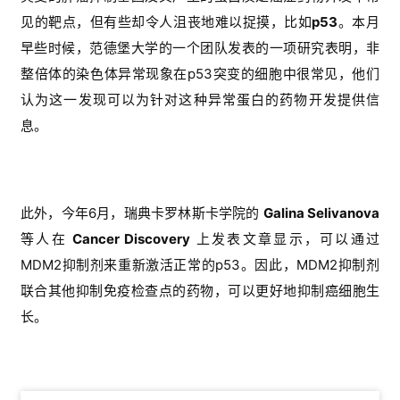
见的靶点，但有些却令人沮丧地难以捉摸，比如
p53
。本月
早些时候，范德堡大学的一个团队发表的一项研究表明，非
整倍体的染色体异常现象在p53突变的细胞中很常见，他们
认为这一发现可以为针对这种异常蛋白的药物开发提供信
息。
首
页
药
此外，今年6月，瑞典卡罗林斯卡学院的
Galina Selivanova
资
等人在
Cancer Discovery
上发表文章显示，可以通过
讯
MDM2抑制剂来重新激活正常的p53。因此，MDM2抑制剂
联合其他抑制免疫检查点的药物，可以更好地抑制癌细胞生
视
长。
频
专
区