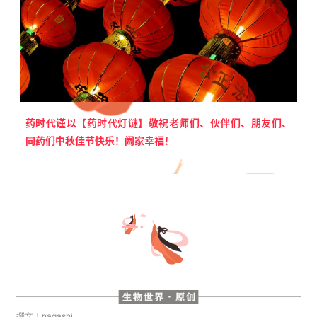
药时代谨以【药时代灯谜】敬祝老师们、伙伴们、朋友们、
同药们中秋佳节快乐！阖家幸福！
撰文｜nagashi