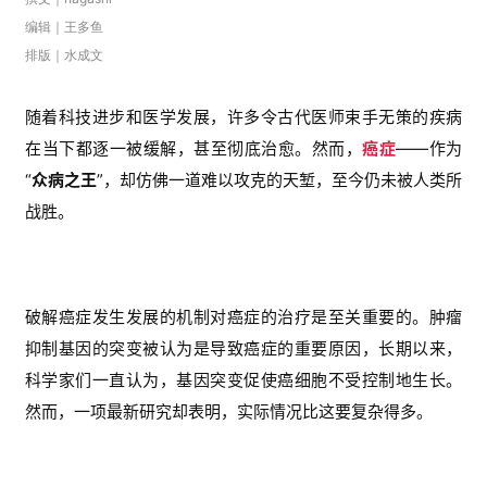
编辑｜王多鱼
排版｜水成文
随着科技进步和医学发展，许多令古代医师束手无策的疾病
在当下都逐一被缓解，甚至彻底治愈。然而，
癌症
——作为
“
众病之王
”，却仿佛一道难以攻克的天堑，至今仍未被人类所
战胜。
破解癌症发生发展的机制对癌症的治疗是至关重要的。肿瘤
抑制基因的突变被认为是导致癌症的重要原因，长期以来，
科学家们一直认为，基因突变促使癌细胞不受控制地生长。
然而，一项最新研究却表明，实际情况比这要复杂得多。