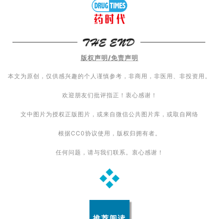
A
l
l
版权声明/免责声明
E
n
本文为原创，仅供感兴趣的个人谨慎参考，非商用，非医用、非投资用。
g
l
欢迎朋友们批评指正！衷心感谢！
i
文中图片为授权正版图片，或来自微信公共图片库，或取自网络
s
h
根据CC0协议使用，版权归拥有者。
任何问题，请与我们联系。衷心感谢！
联
系
我
们
推荐阅读