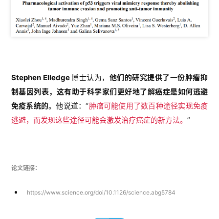
精
彩
活
动
B
Stephen Elledge
博士认为，
他们的研究提供了一份肿瘤抑
D
制基因列表，这有助于科学家们更好地了解癌症是如何逃避
投
免疫系统的
。他说道：“
肿瘤可能使用了数百种途径实现免疫
融
资
逃避，而发现这些途径可能会激发治疗癌症的新方法。
”
平
台
登录
注册
药
论文链接：
时
代
https://www.science.org/doi/10.1126/science.abg5784
学
苑