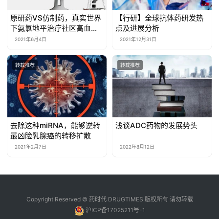
原研药VS仿制药，真实世界
【行研】全球抗体药研发热
下氨氯地平治疗社区高血压
点及进展分析
有效性分析
2021年6月4日
2021年12月31日
转载推荐
转载推荐
去除这种miRNA，能够逆转
浅谈ADC药物的发展势头
最凶险乳腺癌的转移扩散
2021年2月7日
2022年8月12日
Copyright Reserved © 药时代 DRUGTIMES 版权所有 请勿转载
沪ICP备17025211号-1