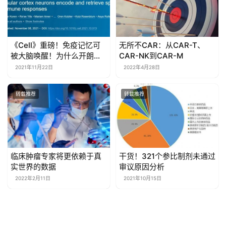
《Cell》重磅！免疫记忆可
无所不CAR：从CAR-T、
被大脑唤醒！为什么开朗的
CAR-NK到CAR-M
人不容易患癌？都和大脑调
2021年11月22日
2022年4月28日
节免疫机制有关
转载推荐
转载推荐
临床肿瘤专家将更依赖于真
干货！321个参比制剂未通过
实世界的数据
审议原因分析
2022年2月11日
2021年10月15日