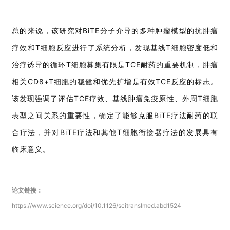
总的来说，该研究对BiTE分子介导的多种肿瘤模型的抗肿瘤
疗效和T细胞反应进行了系统分析，发现基线T细胞密度低和
首
治疗诱导的循环T细胞募集有限是TCE耐药的重要机制，肿瘤
页
相关CD8+T细胞的稳健和优先扩增是有效TCE反应的标志。
药
该发现强调了评估TCE疗效、基线肿瘤免疫原性、外周T细胞
资
表型之间关系的重要性，确定了能够克服BiTE疗法耐药的联
讯
合疗法，并对BiTE疗法和其他T细胞衔接器疗法的发展具有
临床意义。
视
频
专
区
论文链接：
https://www.science.org/doi/10.1126/scitranslmed.abd1524
精
彩