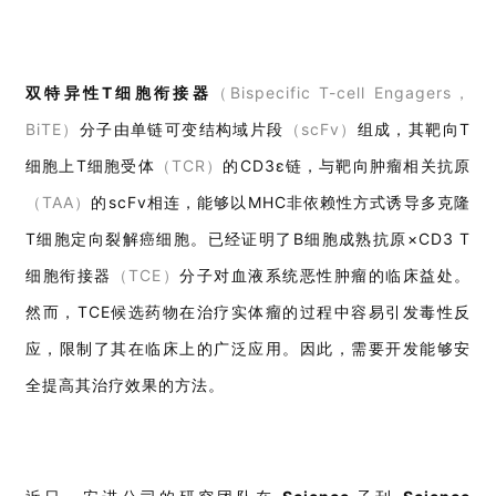
双特异性T细胞衔接器
（Bispecific T-cell Engagers，
BiTE）
分子由单链可变结构域片段
（scFv）
组成，其靶向T
细胞上T细胞受体
（TCR）
的CD3ɛ链，与靶向肿瘤相关抗原
（TAA）
的scFv相连，能够以MHC非依赖性方式诱导多克隆
T细胞定向裂解癌细胞。已经证明了B细胞成熟抗原×CD3 T
细胞衔接器
（TCE）
分子对血液系统恶性肿瘤的临床益处。
然而，TCE候选药物在治疗实体瘤的过程中容易引发毒性反
应，限制了其在临床上的广泛应用。因此，需要开发能够安
全提高其治疗效果的方法。