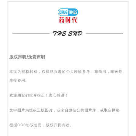
活
动
B
D
投
融
版权声明/免责声明
资
平
本文为
授权
转载，仅供感兴趣的个人谨慎参考，非商用，非医用、
台
登录
注册
非投资用。
药
欢迎朋友们批评指正！衷心感谢！
时
代
文中图片为授权正版图片，或来自微信公共图片库，或取自网络
学
苑
根据CC0协议使用，版权归拥有者。