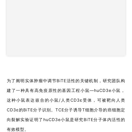
为了阐明实体肿瘤中调节BiTE活性的关键机制，研究团队构
建了一种具有高免疫原性的基因工程小鼠—huCD3e小鼠，
这种小鼠表达嵌合的小鼠/人类CD3ɛ受体，可被靶向人类
CD3ɛ的BiTE分子识别。TCE分子诱导T细胞介导的癌细胞定
向裂解实验证明了huCD3e小鼠是研究BiTE分子体内活性的
有效模型。