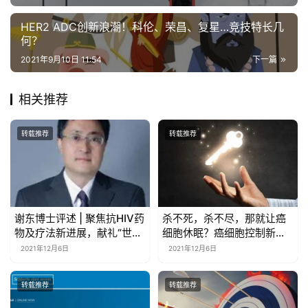
HER2 ADC创新浪潮！科伦、荣昌、复星…竞技特长几
何？
2021年9月10日 11:54
下一篇
相关推荐
转载推荐
转载推荐
谢东博士评述 | 聚焦抗HIV药
杀不死，杀不尽，那就让癌
物及疗法新进展，献礼“世界
细胞休眠？癌细胞控制新方
艾滋病日”
法！
2021年12月6日
2021年12月6日
转载推荐
转载推荐