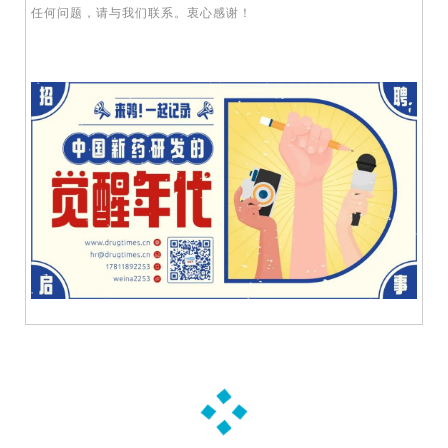
A
任何问题，请与我们联系。衷心感谢！
l
l
E
n
g
l
i
s
h
联
系
我
们