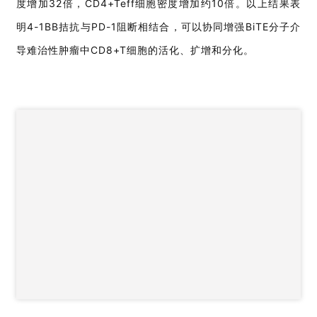
度增加32倍，CD4+Teff细胞密度增加约10倍。以上结果表
明4-1BB拮抗与PD-1阻断相结合，可以协同增强BiTE分子介
导难治性肿瘤中CD8+T细胞的活化、扩增和分化。