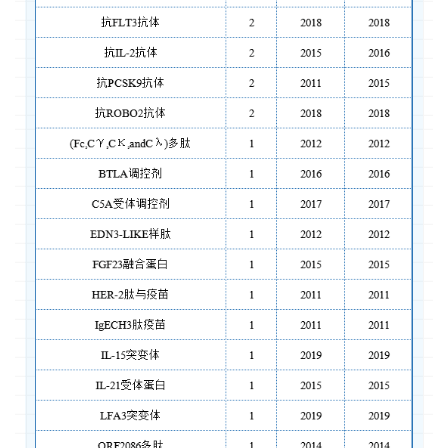
首
页
药
资