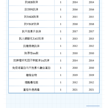
联
系
我
们