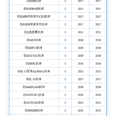
台
登录
注册
药
时
代
学
苑
A
l
l
E
n
g
l
i
s
h