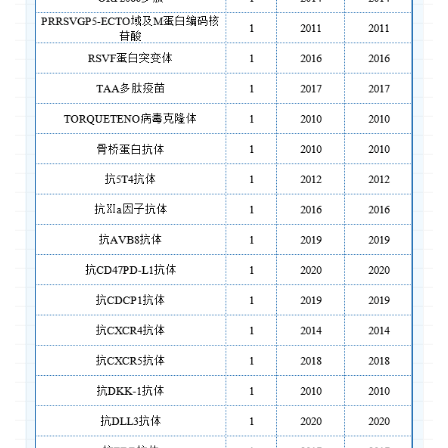
讯
视
频
专
区
精
彩
活
动
B
D
投
融
资
平