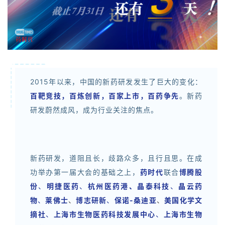
2015年以来，中国的新药研发发生了巨大的变化：
百靶竞技，百炼创新，百家上市，百药争先
。新药
研发蔚然成风，成为行业关注的焦点。
新药研发，道阻且长，歧路众多，且行且思。在成
功举办第一届大会的基础之上，
药时代
联合
博腾
股
份
、
明
捷医药
、
杭州医药港、
晶泰科技
、
晶云药
物
、
莱佛士
、
博志研新
、
保诺-桑迪亚
、
美国化学文
摘社
、
上海市生物医药科技发展中心
、
上海市生物