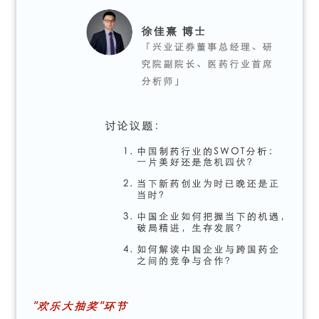
讯
视
频
专
区
精
彩
活
动
B
D
投
融
资
平