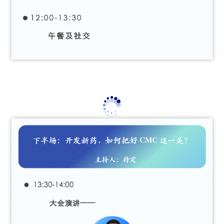
台
登录
注册
药
时
代
学
苑
A
l
l
E
n
g
l
i
s
h