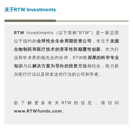
专
区
关于RTW Investments
精
彩
RTW
Investments（以下简称“RTW”）是一家总部
活
位于纽约的
全球性全生命周期投资公司
，专注于
发掘
动
生物制药和医疗技术的变革性和颠覆性创新
。作为行
业和学术界的领先合作伙伴，RTW将
深厚的
科学专业
B
知识
与以
解决方案为导向的投资方法
相结合，助力新
D
兴医疗疗法以及研发这些疗法的公司和学者。
投
融
资
平
欲了解更多有关RTW的信息，请访问
台
登录
注册
www.RTWfunds.com
。
药
时