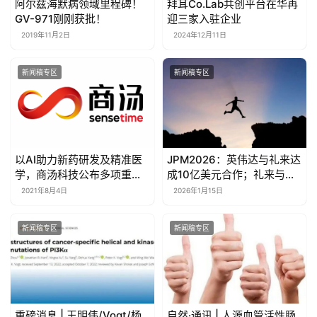
阿尔兹海默病领域里程碑！
拜耳Co.Lab共创平台在华再
GV-971刚刚获批！
迎三家入驻企业
2019年11月2日
2024年12月11日
新闻稿专区
新闻稿专区
以AI助力新药研发及精准医
JPM2026：英伟达与礼来达
学，商汤科技公布多项重磅
成10亿美元合作；礼来与诺
研究成果
和诺德CEO现场“火药味十
2021年8月4日
2026年1月15日
足”…
新闻稿专区
新闻稿专区
重磅消息 | 王明伟/Vogt/杨
自然·通讯 | 人源血管活性肠