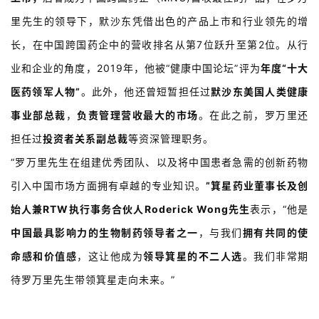
里先生的领导下，默沙东凭借出色的产品上市和行业领先的增
长，在中国跨国药企中的营收排名从第7位跃升至第2位。从行
业和企业的角度，2019年，他被“健康中国论坛”评为
年度“十大
医药领军人物”
。此外，他还曾短暂担任过
默沙东美国人类健康
事业部总裁
，
负责管理营收最大的市场
。在此之前，罗万里还
担任过
投资者关系副总裁
等资深管理职务。
“罗万里先生在组建优秀团队、以及将中国患者急需的创新药物
引入中国市场方面拥有卓越的专业知识。
”箕星药业董事长及创
始人兼RTW执行事务合伙人Roderick Wong先生
表示，“他是
中国最具影响力的生物制药领导者之一
，与我们
拥有共同的使
命感和价值感
，这让他成为
领导
箕星的不二人选
。我们非常期
待罗万里先生带领箕星走向未来。”