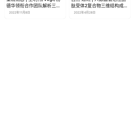
德华领衔合作团队解析三个
肽受体2复合物三维结构成功
致癌特异性PI3Kα突变体的
解析
2022年11月8日
2022年4月28日
三维结构