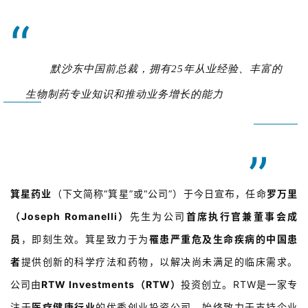
“
默沙东中国前总裁，拥有25年从业经验、丰富的
生物制药专业知识和推动业务增长的能力
”
箕星药业
（下文简称“箕星”或“公司”）于今日宣布，任命
罗万里
（Joseph Romanelli）
先生为公司
首席执行官兼董事会成
员
，即刻生效。箕星致力于为
罹患严重危及生命疾病的中国患
者
提供创新的科学疗法和药物，以解决尚未满足的临床需求。
公司由
RTW Investments（RTW）
投资创立。RTW是一家专
注于
医疗健康行业
的优秀创业投资公司，始终致力于支持企业