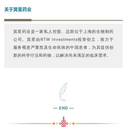
代
学
关于箕星药业
苑
A
箕星药业是一家私人控股、总部位于上海的生物制药
l
公司。箕星由RTW Investments投资创立，致力于
l
服务罹患严重危及生命疾病的中国患者，为其提供创
E
新的科学疗法和药物，以解决尚未满足的临床需求。
n
g
l
i
s
h
联
—
END
—
系
我