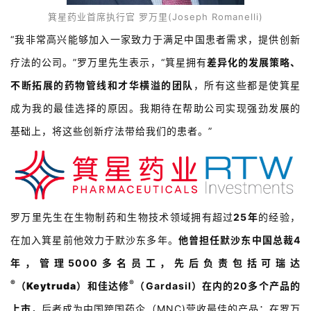
箕星药业首席执行官 罗万里(Joseph Romanelli)
“我非常高兴能够加入一家致力于满足中国患者需求，提供创新
疗法的公司。”罗万里先生表示，“箕星拥有
差异化的发展策略、
不断拓展的药物管线和才华横溢的团队
，所有这些都是使箕星
成为我的最佳选择的原因。我期待在帮助公司实现强劲发展的
基础上，将这些创新疗法带给我们的患者。”
罗万里先生在生物制药和生物技术领域拥有超过
25年
的经验，
在加入箕星前他效力于默沙东多年。
他曾担任默沙东中国总裁4
年，管理5000多名员工，先后负责包括
可瑞达
®
®
（Keytruda）和
佳达修
（Gardasil）
在内的20多个产品的
上市，
后者成为中国跨国药企（MNC)营收最佳的产品；在罗万