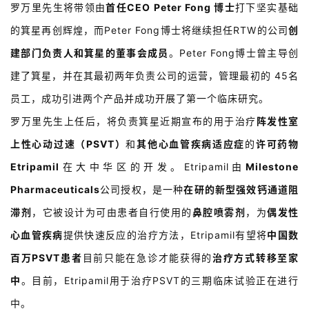
罗万里先生将带领由
首任CEO Peter Fong 博士
打下坚实基础
的箕星再创辉煌，而Peter Fong博士将继续担任RTW的公司
创
建部门负责人和箕星的董事会成员
。Peter Fong博士曾主导创
建了箕星，并在其最初两年负责公司的运营，管理最初的 45名
员工，成功引进两个产品并成功开展了第一个临床研究。
罗万里先生上任后，将负责箕星近期宣布的用于治疗
阵发性室
上性心动过速（PSVT）
和
其他心血管疾病适应症
的
许可药物
首
页
Etripamil
在大中华区的开发。Etripamil由
Milestone
Pharmaceuticals
公司授权，是一种
在研的新型强效钙通道阻
药
滞剂
，它被设计为可由患者自行使用的
鼻腔喷雾剂
，为
偶发性
资
心血管疾病
提供快速反应的治疗方法，Etripamil有望将
中国数
讯
百万PSVT患者
目前只能在急诊才能获得的
治疗方式转移至家
视
中
。目前，Etripamil用于治疗PSVT的三期临床试验正在进行
频
中。