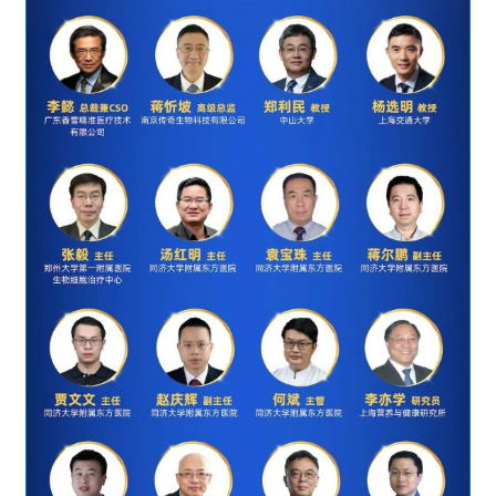
首
页
药
资
讯
视
频
专
区
精
彩
活
动