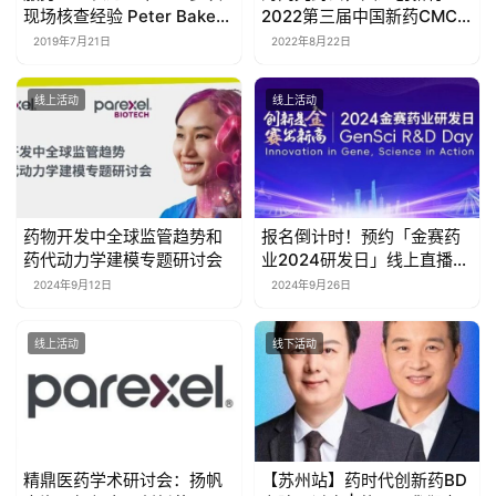
现场核查经验 Peter Baker
2022第三届中国新药CMC
将重返中国 开班授课！
高峰论坛与您再约上海！
2019年7月21日
2022年8月22日
（第一轮通知）
线上活动
线上活动
药物开发中全球监管趋势和
报名倒计时！预约「金赛药
药代动力学建模专题研讨会
业2024研发日」线上直播，
金赛最新管线抢先看！
2024年9月12日
2024年9月26日
线上活动
线下活动
精鼎医药学术研讨会：扬帆
【苏州站】药时代创新药BD