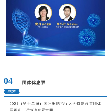
n
g
l
i
s
h
联
系
我
们
04
团体优惠票
生物谷
2021（第十二届）国际细胞治疗大会特别设置团体
票福利，详情请查看官网。