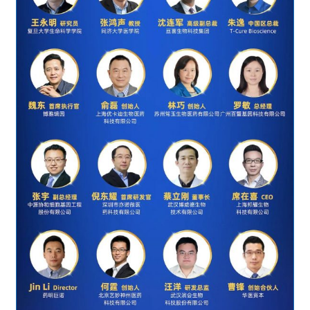
B
D
投
融
资
平
台
登录
注册
药
时
代
学
苑
A
l
l
E